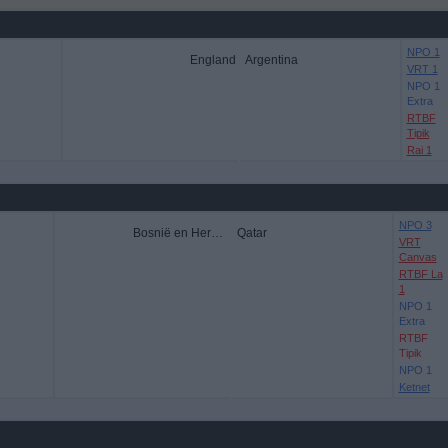
NPO 1
England
Argentina
VRT 1
NPO 1
Extra
RTBF
Tipik
Rai 1
NPO 3
Bosnië en Herzegovina
Qatar
VRT
Canvas
RTBF La
1
NPO 1
Extra
RTBF
Tipik
NPO 1
Ketnet