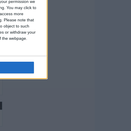
your permission we
ng. You may click to
y access more
g.
Please note that
o object to such
ces or withdraw your
 of the webpage.