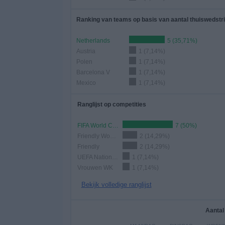
Ranking van teams op basis van aantal thuiswedstri
Netherlands
5 (35,71%)
Austria
1 (7,14%)
Polen
1 (7,14%)
Barcelona V
1 (7,14%)
Mexico
1 (7,14%)
Ranglijst op competities
FIFA World Cup 2026
7 (50%)
Friendly Women
2 (14,29%)
Friendly
2 (14,29%)
UEFA Nations League Women
1 (7,14%)
Vrouwen WK
1 (7,14%)
Bekijk volledige ranglijst
Aantal