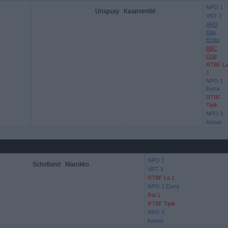
NPO 1
Uruguay
Kaapverdië
VRT 1
ARD
Das
Erste
BBC
One
RTBF L
1
NPO 1
Extra
RTBF
Tipik
NPO 3
Ketnet
NPO 1
Schotland
Marokko
VRT 1
RTBF La 1
NPO 1 Extra
Rai 1
RTBF Tipik
NPO 3
Ketnet