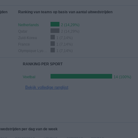
jden
Ranking van teams op basis van aantal uitwedstrijden
Netherlands
2 (14,29%)
Qatar
2 (14,29%)
Zuid-Korea
1 (7,14%)
France
1 (7,14%)
Olympique Lyon V
1 (7,14%)
RANKING PER SPORT
Voetbal
14 (100%)
Bekijk volledige ranglijst
 wedstrijden per dag van de week