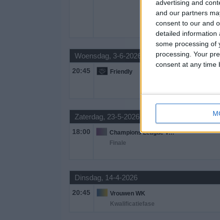
advertising and con
and our partners may
consent to our and o
detailed information
some processing of y
processing. Your pre
Woensdag, 3-6-2026
consent at any time b
20:45
Friendly
M
Zaterdag, 23-5-2026
18:00
Champions League Vrouwen
Finale
Dinsdag, 14-4-2026
20:45
Vrouwen WK
Kwalificatiefase