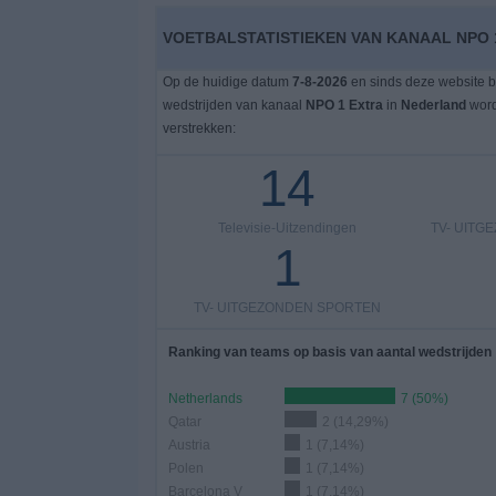
VOETBALSTATISTIEKEN VAN KANAAL NPO 
Op de huidige datum
7-8-2026
en sinds deze website b
wedstrijden van kanaal
NPO 1 Extra
in
Nederland
word
verstrekken:
14
Televisie-Uitzendingen
TV- UITG
1
TV- UITGEZONDEN SPORTEN
Ranking van teams op basis van aantal wedstrijden
Netherlands
7 (50%)
Qatar
2 (14,29%)
Austria
1 (7,14%)
Polen
1 (7,14%)
Barcelona V
1 (7,14%)