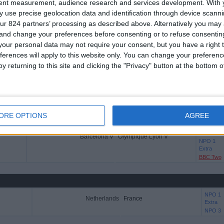
CANAL+
tent measurement, audience research and services development.
With 
Ziggo Go
 use precise geolocation data and identification through device scanni
NPO 3
ur 824 partners’ processing as described above. Alternatively you ma
NPO 1
 and change your preferences before consenting or to refuse consentin
Extra
our personal data may not require your consent, but you have a right t
ferences will apply to this website only. You can change your preferen
y returning to this site and clicking the "Privacy" button at the bottom
NPO 1
Netherlands
Algerije
NPO 1
Extra
ESPN
ORE OPTIONS
AGREE
Disney+
Barcelona V
Olympique Lyon V
NPO 1
Extra
BBC Two
NPO 1
Netherlands
France
Extra
NPO 3