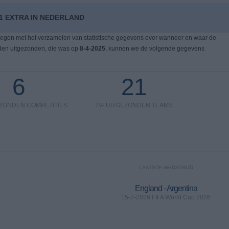
1 EXTRA IN NEDERLAND
egon met het verzamelen van statistische gegevens over wanneer en waar de
en uitgezonden, die was op
8-4-2025
, kunnen we de volgende gegevens
6
21
EZONDEN COMPETITIES
TV- UITGEZONDEN TEAMS
LAATSTE WEDSTRIJD
England - Argentina
15-7-2026 FIFA World Cup 2026