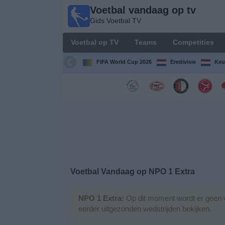
Voetbal vandaag op tv
Voetbal
Gids Voetbal TV
vandaag
op tv
Voetbal op TV
Teams
Competities
Gids Voetbal
TV
FIFA World Cup 2026
Eredivisie
Keu
Voetbal
op
TV
Teams
Competities
Voetbal Vandaag op NPO 1 Extra
TV-
kanalen
NPO 1 Extra:
Op dit moment wordt er geen v
eerder uitgezonden wedstrijden bekijken.
Nieuws