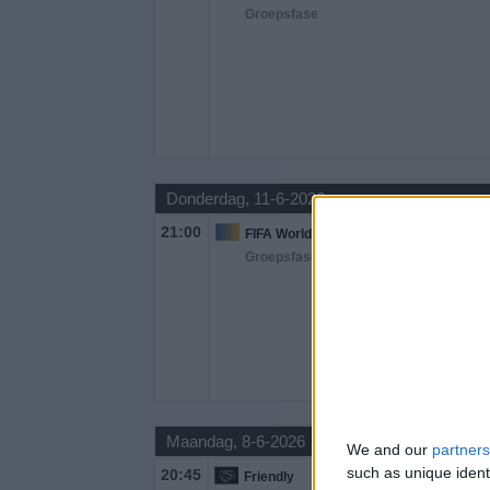
Groepsfase
Donderdag, 11-6-2026
21:00
FIFA World Cup 2026
Groepsfase
Maandag, 8-6-2026
We and our
partners
such as unique ident
20:45
Friendly