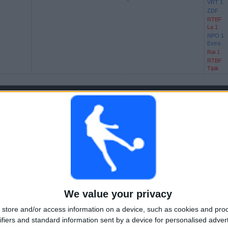
VRT 1
ZDF
RTBF
La 1
NPO 1
Extra
Rai 1
RTBF
Tipik
NPO 1
Mexico
South Africa
VRT 1
ZDF
RTBF
Tipik
RTBF
La 1
NPO 1
Extra
Rai 1
We value your privacy
store and/or access information on a device, such as cookies and pro
ifiers and standard information sent by a device for personalised adver
NPO 1
Netherlands
Oezbekistan