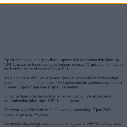
Op dit moment zijn er geen
live uitgezonden voetbalwedstrijden op
VRT 1
, maar we tonen een geschiedenis in onze
TV-gids
van de laatste
wedstrijden die te zien waren op
VRT 1
.
We zullen deze
VRT 1 tv-agenda
bijwerken zodra dit wordt bevestigd
door de officiële mediakanalen. We kunnen dan de aankomende
live en
directe uitgezonden wedstrijden
vermelden.
Sinds het begin van deze website hebben we
50 live uitgezonden
voetbalwedstrijden door VRT 1
gepubliceerd.
De eerste gepubliceerde wedstrijd was op woensdag 17 juni 2026
tussen Argentina - Algerije.
De meest uitgezonden competitie op dit kanaal is FIFA World Cup 2026