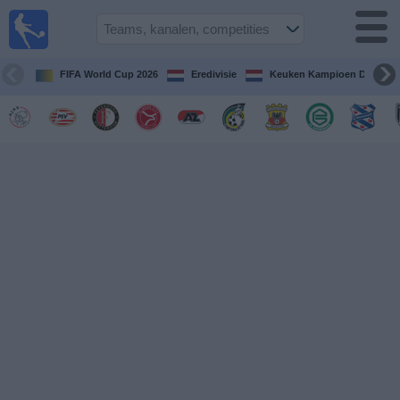
Voetbal
vandaag
op tv
FIFA World Cup 2026
Eredivisie
Keuken Kampioen Divisie
Gids Voetbal
TV
Voetbal
op
TV
Teams
Competities
TV-
kanalen
Nieuws