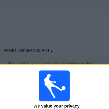
Gratis
Widget
Voetbal Vandaag op VRT 1
×
VRT 1:
Op dit moment wordt er geen voetbalwedstrijd
uitgezonden. Je kunt de geschiedenis van eerder
uitgezonden wedstrijden bekijken.
Woensdag, 15-7-2026
21:00
FIFA World Cup 2026
Halve finales
We value your privacy