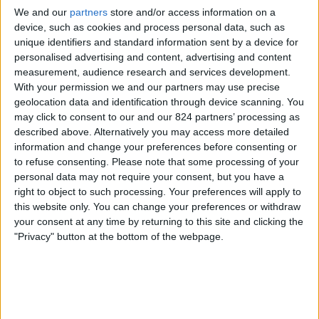
England
We and our
partners
store and/or access information on a
Argentina
device, such as cookies and process personal data, such as
NPO 1
VRT 1
NPO 1 Extra
RTBF Tipik
unique identifiers and standard information sent by a device for
Rai 1
personalised advertising and content, advertising and content
measurement, audience research and services development.
With your permission we and our partners may use precise
Zondag, 12-7-2026
geolocation data and identification through device scanning. You
03:00
FIFA World Cup 2026
may click to consent to our and our 824 partners’ processing as
1/4 Finales
described above. Alternatively you may access more detailed
information and change your preferences before consenting or
Argentina
to refuse consenting.
Please note that some processing of your
personal data may not require your consent, but you have a
Switzerland
right to object to such processing. Your preferences will apply to
NPO 1
VRT 1
this website only. You can change your preferences or withdraw
your consent at any time by returning to this site and clicking the
Zaterdag, 11-7-2026
"Privacy" button at the bottom of the webpage.
23:00
FIFA World Cup 2026
1/4 Finales
Norway
England