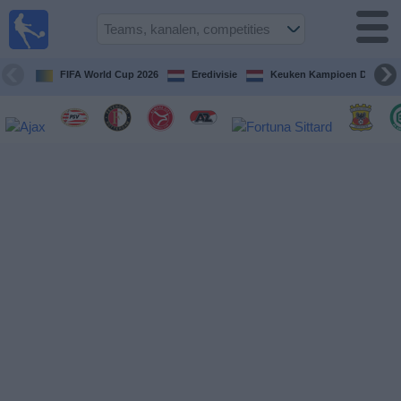
Voetbal
vandaag
op tv
FIFA World Cup 2026
Eredivisie
Keuken Kampioen Divisie
Gids Voetbal
TV
Voetbal
op
TV
Teams
Competities
TV-
kanalen
Nieuws