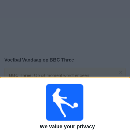
Gratis
Widget
Voetbal Vandaag op BBC Three
×
BBC Three:
Op dit moment wordt er geen
voetbalwedstrijd uitgezonden. Je kunt de geschiedenis
van eerder uitgezonden wedstrijden bekijken.
Maandag, 8-6-2026
21:10
Friendly
France
We value your privacy