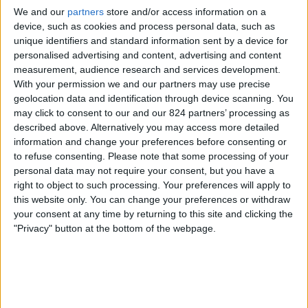
Northern Ireland
We and our
partners
store and/or access information on a
Ziggo Sport 2
BBC Three
device, such as cookies and process personal data, such as
unique identifiers and standard information sent by a device for
personalised advertising and content, advertising and content
Zaterdag, 6-6-2026
measurement, audience research and services development.
15:00
Friendly
With your permission we and our partners may use precise
geolocation data and identification through device scanning. You
België
may click to consent to our and our 824 partners’ processing as
Tunesië
described above. Alternatively you may access more detailed
information and change your preferences before consenting or
Ziggo Sport 2
Ziggo Sport 4
BBC Three
to refuse consenting.
Please note that some processing of your
RTBF La 1
personal data may not require your consent, but you have a
right to object to such processing. Your preferences will apply to
Woensdag, 3-6-2026
this website only. You can change your preferences or withdraw
your consent at any time by returning to this site and clicking the
20:45
Friendly
"Privacy" button at the bottom of the webpage.
Luxemburg
Italy
Ziggo Sport 5
Rai 1
Ziggo Sport 4
BBC Three
RTBF La 1