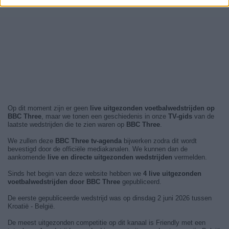
Op dit moment zijn er geen
live uitgezonden voetbalwedstrijden op
BBC Three
, maar we tonen een geschiedenis in onze
TV-gids
van de
laatste wedstrijden die te zien waren op
BBC Three
.
We zullen deze
BBC Three tv-agenda
bijwerken zodra dit wordt
bevestigd door de officiële mediakanalen. We kunnen dan de
aankomende
live en directe uitgezonden wedstrijden
vermelden.
Sinds het begin van deze website hebben we
4 live uitgezonden
voetbalwedstrijden door BBC Three
gepubliceerd.
De eerste gepubliceerde wedstrijd was op dinsdag 2 juni 2026 tussen
Kroatië - België.
De meest uitgezonden competitie op dit kanaal is Friendly met een