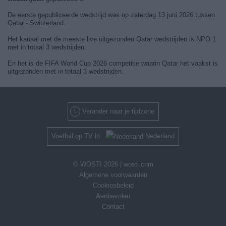
De eerste gepubliceerde wedstrijd was op zaterdag 13 juni 2026 tussen
Qatar - Switzerland.
Het kanaal met de meeste live uitgezonden Qatar wedstrijden is NPO 1
met in totaal 3 wedstrijden.
En het is de FIFA World Cup 2026 competitie waarin Qatar het vaakst is
uitgezonden met in totaal 3 wedstrijden.
Verander naar je tijdzone
Voetbal op TV in
Nederland
© WOSTI 2026 |
wosti.com
Algemene voorwaarden
Cookiesbeleid
Aanbevolen
Contact