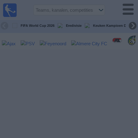
Voetbal
vandaag
op tv
FIFA World Cup 2026
Eredivisie
Keuken Kampioen Divisie
Gids Voetbal
TV
Voetbal
op
TV
Teams
Competities
TV-
kanalen
Nieuws