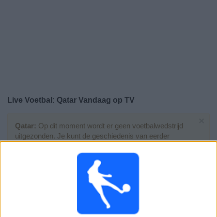
Gratis
Widget
Live Voetbal: Qatar Vandaag op TV
×
Qatar:
Op dit moment wordt er geen voetbalwedstrijd
uitgezonden. Je kunt de geschiedenis van eerder
uitgezonden wedstrijden bekijken.
Woensdag, 24-6-2026
21:00
FIFA World Cup 2026
Groepsfase