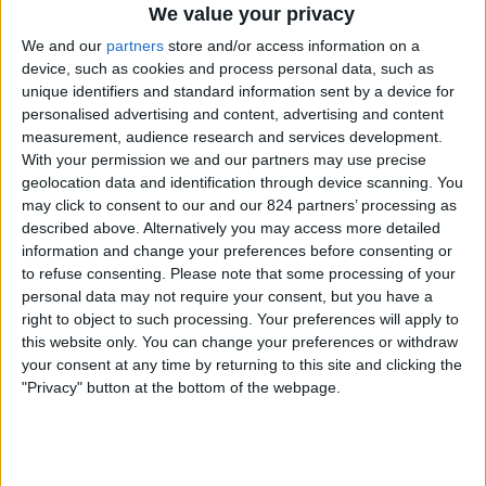
We value your privacy
We and our
partners
store and/or access information on a
Bosnië en Herzegovina
device, such as cookies and process personal data, such as
Qatar
unique identifiers and standard information sent by a device for
personalised advertising and content, advertising and content
NPO 3
VRT Canvas
RTBF La 1
NPO 1 Extra
measurement, audience research and services development.
RTBF Tipik
NPO 1
Ketnet
With your permission we and our partners may use precise
geolocation data and identification through device scanning. You
Vrijdag, 19-6-2026
may click to consent to our and our 824 partners’ processing as
described above. Alternatively you may access more detailed
00:00
FIFA World Cup 2026
information and change your preferences before consenting or
Groepsfase
to refuse consenting.
Please note that some processing of your
personal data may not require your consent, but you have a
right to object to such processing. Your preferences will apply to
this website only. You can change your preferences or withdraw
Canada
your consent at any time by returning to this site and clicking the
Qatar
"Privacy" button at the bottom of the webpage.
NPO 1
VRT 1
ZDF
RTBF La 1
NPO 1 Extra
Rai 1
RTBF Tipik