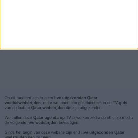
Op dit moment zijn er geen
live uitgezonden Qatar
voetbalwedstrijden
, maar we tonen een geschiedenis in de
TV-gids
van de laatste
Qatar wedstrijden
die zijn uitgezonden.
We zullen deze
Qatar agenda op TV
bijwerken zodra de officiële media
de volgende
live wedstrijden
bevestigen.
Sinds het begin van deze website zijn er
3 live uitgezonden Qatar
wedstrijden
gepubliceerd.