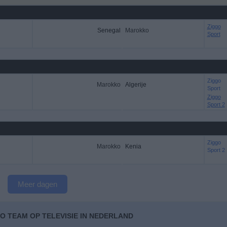
Ziggo
Senegal
Marokko
Sport
Ziggo
Marokko
Algerije
Sport
Ziggo
Sport 2
Ziggo
Marokko
Kenia
Sport 2
Meer dagen
O TEAM OP TELEVISIE IN NEDERLAND