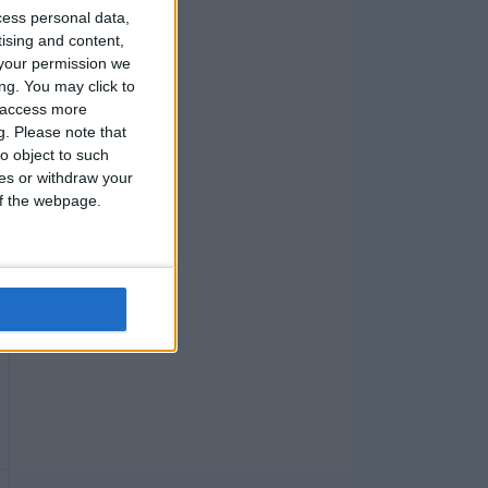
cess personal data,
tising and content,
your permission we
ng. You may click to
y access more
g.
Please note that
o object to such
ces or withdraw your
 of the webpage.