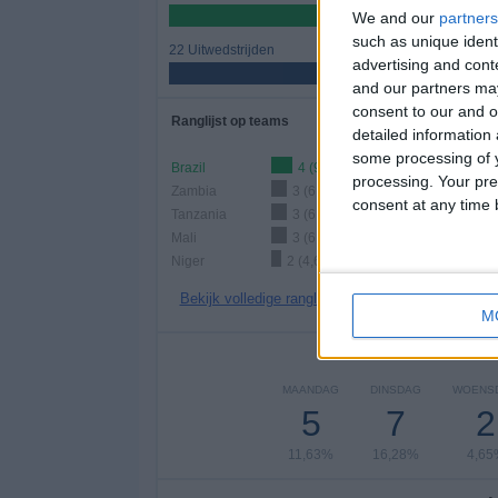
48,84%
We and our
partners
such as unique ident
22 Uitwedstrijden
advertising and con
51,16%
and our partners may
consent to our and o
Ranglijst op teams
detailed information
some processing of y
Brazil
4 (9,3%)
processing. Your pre
Zambia
3 (6,98%)
consent at any time b
Tanzania
3 (6,98%)
Mali
3 (6,98%)
Niger
2 (4,65%)
Bekijk volledige ranglijst
M
Aantal
MAANDAG
DINSDAG
WOENS
5
7
2
11,63%
16,28%
4,65