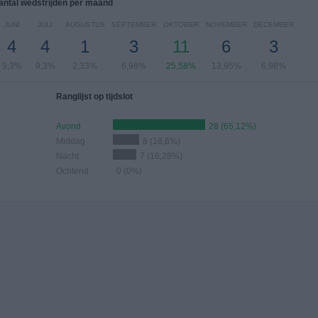
antal wedstrijden per maand
JUNI
JULI
AUGUSTUS
SEPTEMBER
OKTOBER
NOVEMBER
DECEMBER
4
4
1
3
11
6
3
9,3%
9,3%
2,33%
6,98%
25,58%
13,95%
6,98%
Ranglijst op tijdslot
Avond
28 (65,12%)
Middag
8 (18,6%)
Nacht
7 (16,28%)
Ochtend
0 (0%)