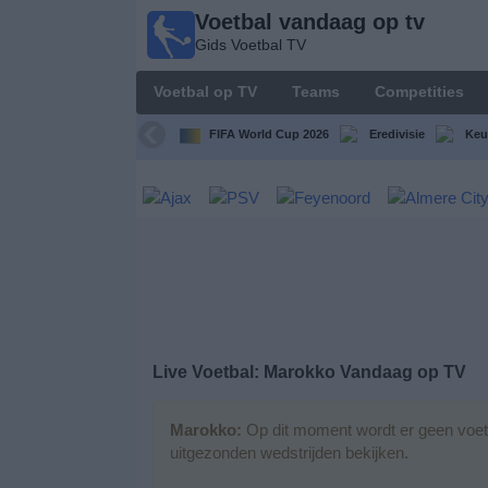
Voetbal vandaag op tv
Voetbal
Gids Voetbal TV
vandaag
op tv
Voetbal op TV
Teams
Competities
Gids Voetbal
TV
FIFA World Cup 2026
Eredivisie
Keu
Voetbal
op
TV
Teams
Competities
Live Voetbal: Marokko Vandaag op TV
TV-
kanalen
Marokko:
Op dit moment wordt er geen voetb
uitgezonden wedstrijden bekijken.
Nieuws