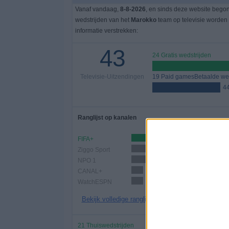
Vanaf vandaag,
8-8-2026
, en sinds deze website bego
wedstrijden van het
Marokko
team op televisie worden
informatie verstrekken:
43
24 Gratis wedstrijden
Televisie-Uitzendingen
19 Paid gamesBetaalde wed
4
Ranglijst op kanalen
FIFA+
22 (51,16%)
Ziggo Sport
9 (20,93%)
NPO 1
6 (13,95%)
CANAL+
5 (11,63%)
WatchESPN
5 (11,63%)
Bekijk volledige ranglijst
21 Thuiswedstrijden