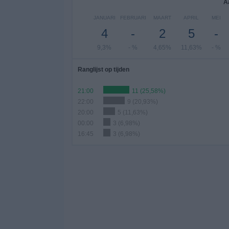
A
JANUARI
FEBRUARI
MAART
APRIL
MEI
4
-
2
5
-
9,3%
- %
4,65%
11,63%
- %
Ranglijst op tijden
21:00
11 (25,58%)
22:00
9 (20,93%)
20:00
5 (11,63%)
00:00
3 (6,98%)
16:45
3 (6,98%)