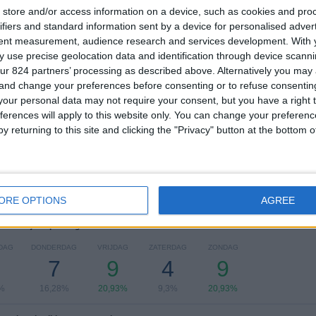
TOTAAL
MAXIMAAL
TOTAAL
store and/or access information on a device, such as cookies and pro
7
4
30
ifiers and standard information sent by a device for personalised adver
tent measurement, audience research and services development.
With 
COMPETITIES
VS Brazil
Tegenstanders
 use precise geolocation data and identification through device scanni
ur 824 partners’ processing as described above. Alternatively you ma
Ranglijst op competities
 and change your preferences before consenting or to refuse consentin
our personal data may not require your consent, but you have a right t
FIFA World Cup 2026
11 (25,58%)
ferences will apply to this website only. You can change your preferen
FIFA U20 World Cup
7 (16,28%)
y returning to this site and clicking the "Privacy" button at the bottom
Afrika Cup
7 (16,28%)
FIFA U17 World Cup
6 (13,95%)
U17 Africa Cup of Nations
5 (11,63%)
Bekijk volledige ranglijst
ORE OPTIONS
AGREE
 wedstrijden per dag van de week
DAG
DONDERDAG
VRIJDAG
ZATERDAG
ZONDAG
7
9
4
9
%
16,28%
20,93%
9,3%
20,93%