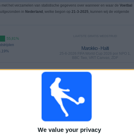
n met het verzamelen van statistische gegevens over wanneer en waar de
Voetbal
 uitgezonden in
Nederland
, welke begon op
21-3-2025
, kunnen wij de volgende
LAATSTE GRATIS WEDSTRIJD
55,81%
strijden
Marokko - Haïti
4,19%
25-6-2026 FIFA World Cup 2026 por NPO 1,
BBC Two, VRT Canvas, ZDF
WEDSTRIJDEN
DAGEN
TOTAAL
6
44
18
Aaneengeschakelde
Zonder gratis
Televisiekanalen
betaalde
wedstrijd
We value your privacy