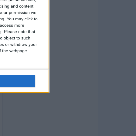
tising and content,
your permission we
ng. You may click to
y access more
g.
Please note that
o object to such
ces or withdraw your
 of the webpage.