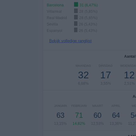
Barcelona
31 (6,47%)
Villarreal
28 (5,85%)
Real Madrid
28 (5,85%)
Sevilla
26 (5,43%)
Espanyol
26 (5,43%)
Bekijk volledige ranglijst
Aantal
MAANDAG
DINSDAG
WOENSD
32
17
12
6,68%
3,55%
2,51%
A
JANUARI
FEBRUARI
MAART
APRIL
ME
63
71
60
64
5
13,15%
14,82%
12,53%
13,36%
11,