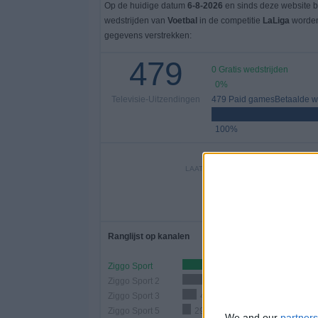
Op de huidige datum
6-8-2026
en sinds deze website b
wedstrijden van
Voetbal
in de competitie
LaLiga
worden
gegevens verstrekken:
479
0 Gratis wedstrijden
0%
Televisie-Uitzendingen
479 Paid gamesBetaalde we
100%
LAATSTE GRATIS WEDSTRIJD
-
- por
Ranglijst op kanalen
Ziggo Sport
245 (51,15%)
Ziggo Sport 2
216 (45,09%)
Ziggo Sport 3
49 (10,23%)
Ziggo Sport 5
29 (6,05%)
We and our
partners