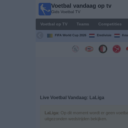
Voetbal vandaag op tv
Voetbal
Gids Voetbal TV
vandaag
op tv
Voetbal op TV
Teams
Competities
Gids Voetbal
TV
FIFA World Cup 2026
Eredivisie
Keu
Voetbal
op
TV
Teams
Competities
Live Voetbal Vandaag: LaLiga
TV-
kanalen
LaLiga:
Op dit moment wordt er geen voetbal
uitgezonden wedstrijden bekijken.
Nieuws