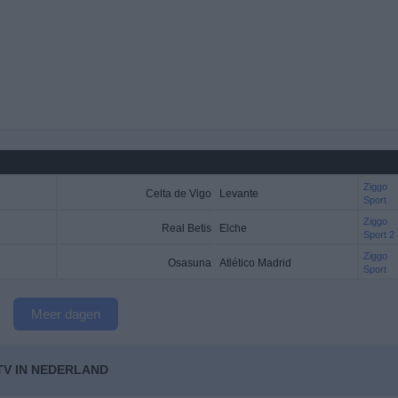
Ziggo
Celta de Vigo
Levante
Sport
Ziggo
Real Betis
Elche
Sport 2
Ziggo
Osasuna
Atlético Madrid
Sport
Meer dagen
TV IN NEDERLAND