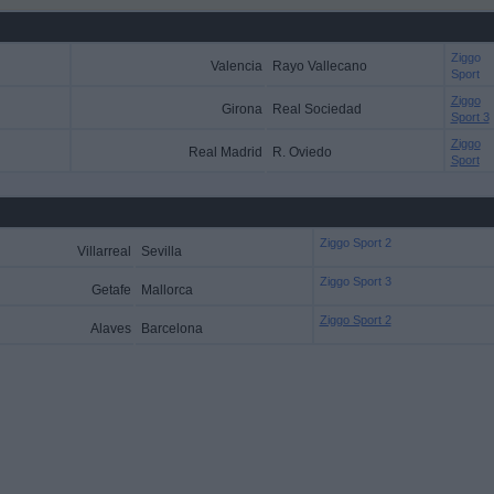
Ziggo
Valencia
Rayo Vallecano
Sport
Ziggo
Girona
Real Sociedad
Sport 3
Ziggo
Real Madrid
R. Oviedo
Sport
Ziggo Sport 2
Villarreal
Sevilla
Ziggo Sport 3
Getafe
Mallorca
Ziggo Sport 2
Alaves
Barcelona