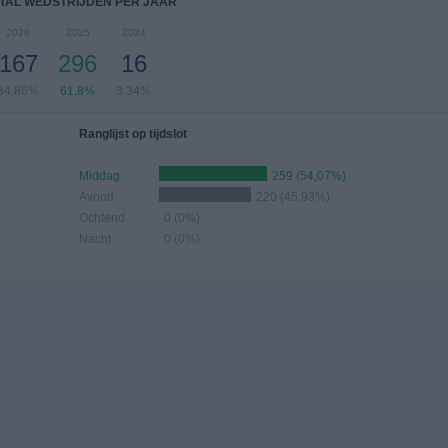
TAL WEDSTRIJDEN PER JAAR
2026
2025
2024
167
296
16
34,86%
61,8%
3,34%
Ranglijst op tijdslot
Middag
259 (54,07%)
Avond
220 (45,93%)
Ochtend
0 (0%)
Nacht
0 (0%)