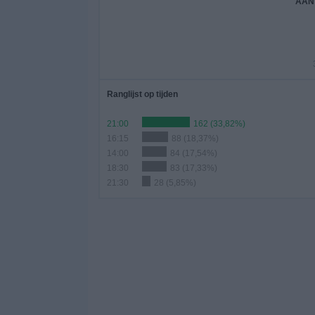
AAN
Ranglijst op tijden
21:00
162 (33,82%)
16:15
88 (18,37%)
14:00
84 (17,54%)
18:30
83 (17,33%)
21:30
28 (5,85%)