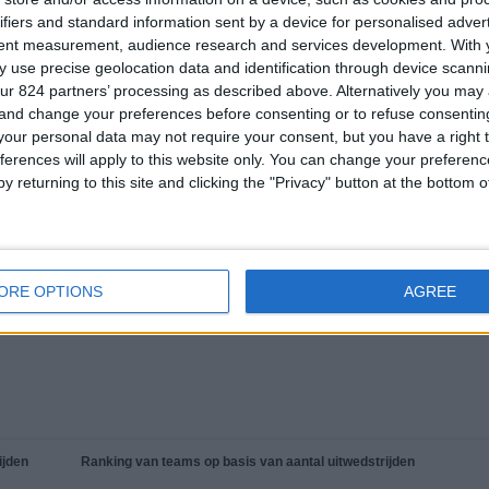
ifiers and standard information sent by a device for personalised adver
tent measurement, audience research and services development.
With 
 use precise geolocation data and identification through device scanni
ur 824 partners’ processing as described above. Alternatively you ma
 and change your preferences before consenting or to refuse consentin
TOTAAL
TOTAAL
100%
our personal data may not require your consent, but you have a right t
23
9
ferences will apply to this website only. You can change your preferen
Total equipos
CANALES
y returning to this site and clicking the "Privacy" button at the bottom
Ranking van teams op basis van aantal open wedstrijden
ORE OPTIONS
AGREE
Bekijk volledige ranglijst
ijden
Ranking van teams op basis van aantal uitwedstrijden