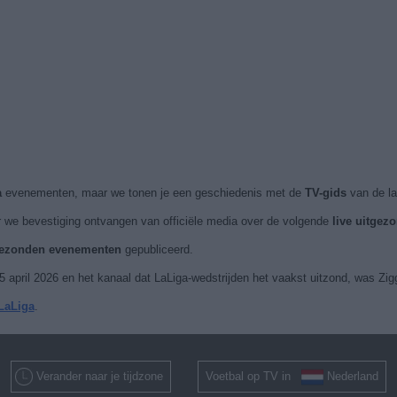
a
evenementen, maar we tonen je een geschiedenis met de
TV-gids
van de la
 we bevestiging ontvangen van officiële media over de volgende
live uitge
tgezonden evenementen
gepubliceerd.
april 2026 en het kanaal dat LaLiga-wedstrijden het vaakst uitzond, was Zigg
 LaLiga
.
Verander naar je tijdzone
Voetbal op TV in
Nederland