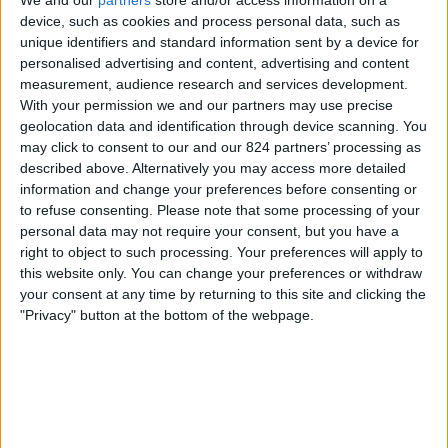
We and our
partners
store and/or access information on a
Barcelona V
device, such as cookies and process personal data, such as
Olympique Lyon V
unique identifiers and standard information sent by a device for
Disney+
NPO 1 Extra
BBC Two
personalised advertising and content, advertising and content
measurement, audience research and services development.
Woensdag, 6-5-2026
With your permission we and our partners may use precise
geolocation data and identification through device scanning. You
17:00
1e Divisie - Vrouwen
may click to consent to our and our 824 partners’ processing as
described above. Alternatively you may access more detailed
Olympique Lyon V
information and change your preferences before consenting or
Montpellier HSC V
to refuse consenting.
Please note that some processing of your
DAZN Vrij (Bekijk het live)
personal data may not require your consent, but you have a
right to object to such processing. Your preferences will apply to
this website only. You can change your preferences or withdraw
Zaterdag, 2-5-2026
your consent at any time by returning to this site and clicking the
15:00
Champions League Vrouwen
"Privacy" button at the bottom of the webpage.
Halve finales
Olympique Lyon V
Arsenal V
Disney+
BBC Two
VRT 1