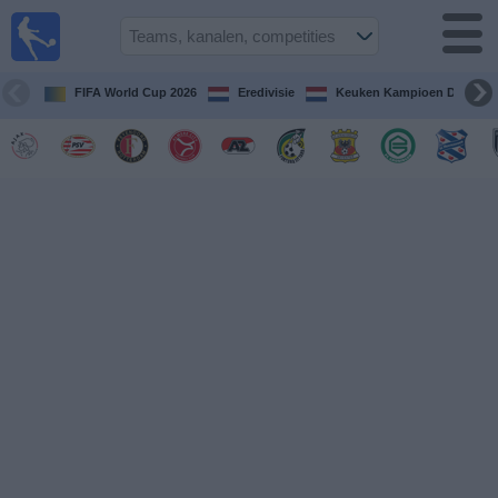
Voetbal
vandaag
op tv
FIFA World Cup 2026
Eredivisie
Keuken Kampioen Divisie
Gids Voetbal
TV
Voetbal
op
TV
Teams
Competities
TV-
kanalen
Nieuws