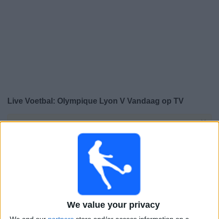
Gratis
Widget
Live Voetbal: Olympique Lyon V Vandaag op TV
×
Olympique Lyon V:
Op dit moment wordt er geen
voetbalwedstrijd uitgezonden. Je kunt de geschiedenis
van eerder uitgezonden wedstrijden bekijken.
Zaterdag, 23-5-2026
18:00
Champions League Vrouwen
Finale
We value your privacy