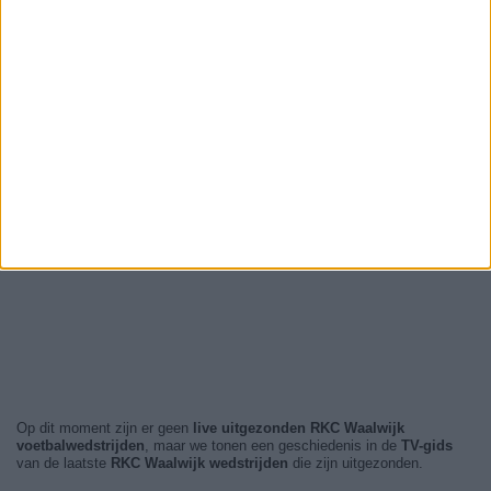
Op dit moment zijn er geen
live uitgezonden RKC Waalwijk
voetbalwedstrijden
, maar we tonen een geschiedenis in de
TV-gids
van de laatste
RKC Waalwijk wedstrijden
die zijn uitgezonden.