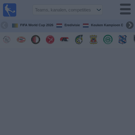
Voetbal
vandaag
op tv
FIFA World Cup 2026
Eredivisie
Keuken Kampioen Divisie
Gids Voetbal
TV
Voetbal
op
TV
Teams
Competities
TV-
kanalen
Nieuws