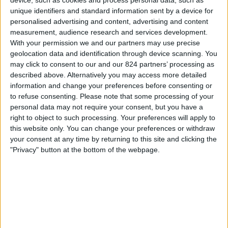
RKC Waalwijk
unique identifiers and standard information sent by a device for
ESPN 4
personalised advertising and content, advertising and content
measurement, audience research and services development.
With your permission we and our partners may use precise
Zaterdag, 9-5-2026
geolocation data and identification through device scanning. You
16:30
Eredivisie
may click to consent to our and our 824 partners’ processing as
described above. Alternatively you may access more detailed
Willem II
information and change your preferences before consenting or
RKC Waalwijk
to refuse consenting.
Please note that some processing of your
ESPN
Star Channel
personal data may not require your consent, but you have a
right to object to such processing. Your preferences will apply to
this website only. You can change your preferences or withdraw
Vrijdag, 1-5-2026
your consent at any time by returning to this site and clicking the
20:00
Eredivisie
"Privacy" button at the bottom of the webpage.
RKC Waalwijk
Roda JC
ESPN
Meer dagen