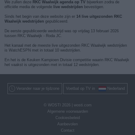
We zullen deze
RKC Waalwijk agenda op TV
bijwerken zodra de
officiële media de volgende
live wedstrijden
bevestigen.
Sinds het begin van deze website zijn er
14 live uitgezonden RKC
Waalwijk wedstrijden
gepubliceerd.
De eerste gepubliceerde wedstrijd was op vrijdag 13 februari 2026
tussen RKC Waalwijk - Roda JC.
Het kanaal met de meeste live uitgezonden RKC Waalwijk wedstrijden
is WatchESPN met in totaal 10 wedstrijden.
En het is de Keuken Kampioen Divisie competitie waarin RKC Waalwijk
het vaakst is uitgezonden met in totaal 12 wedstrijden.
Verander naar je tijdzone
Voetbal op TV in
Nederland
© WOSTI 2026 |
wosti.com
Algemene voorwaarden
Cookiesbeleid
Aanbevolen
Contact