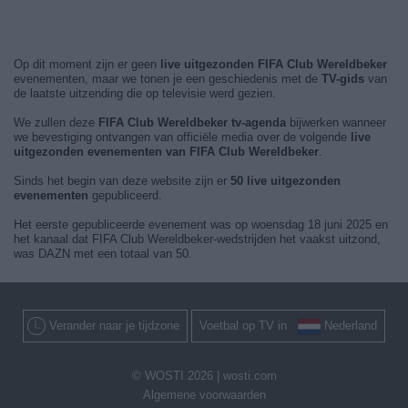
Op dit moment zijn er geen
live uitgezonden FIFA Club Wereldbeker
evenementen, maar we tonen je een geschiedenis met de
TV-gids
van
de laatste uitzending die op televisie werd gezien.
We zullen deze
FIFA Club Wereldbeker tv-agenda
bijwerken wanneer
we bevestiging ontvangen van officiële media over de volgende
live
uitgezonden evenementen van FIFA Club Wereldbeker
.
Sinds het begin van deze website zijn er
50 live uitgezonden
evenementen
gepubliceerd.
Het eerste gepubliceerde evenement was op woensdag 18 juni 2025 en
het kanaal dat FIFA Club Wereldbeker-wedstrijden het vaakst uitzond,
was DAZN met een totaal van 50.
Verander naar je tijdzone
Voetbal op TV in
Nederland
© WOSTI 2026 |
wosti.com
Algemene voorwaarden