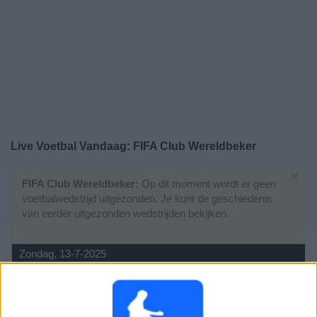
Gratis
Widget
Live Voetbal Vandaag: FIFA Club Wereldbeker
×
FIFA Club Wereldbeker:
Op dit moment wordt er geen
voetbalwedstrijd uitgezonden. Je kunt de geschiedenis
van eerder uitgezonden wedstrijden bekijken.
Zondag, 13-7-2025
21:00
FIFA Club Wereldbeker
Finale