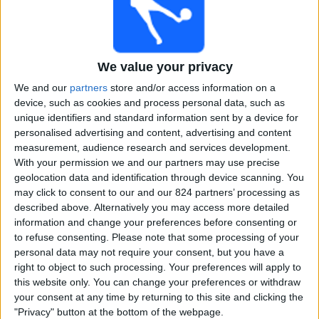
Chelsea
PSG
Tabii
DAZN (Bekijk het live)
We value your privacy
We and our
partners
store and/or access information on a
Woensdag, 9-7-2025
device, such as cookies and process personal data, such as
unique identifiers and standard information sent by a device for
21:10
FIFA Club Wereldbeker
personalised advertising and content, advertising and content
Halve finales
measurement, audience research and services development.
With your permission we and our partners may use precise
geolocation data and identification through device scanning. You
PSG
may click to consent to our and our 824 partners’ processing as
Real Madrid
described above. Alternatively you may access more detailed
Tabii
DAZN (Bekijk het live)
information and change your preferences before consenting or
to refuse consenting.
Please note that some processing of your
personal data may not require your consent, but you have a
Dinsdag, 8-7-2025
right to object to such processing. Your preferences will apply to
21:00
FIFA Club Wereldbeker
this website only. You can change your preferences or withdraw
Halve finales
your consent at any time by returning to this site and clicking the
"Privacy" button at the bottom of the webpage.