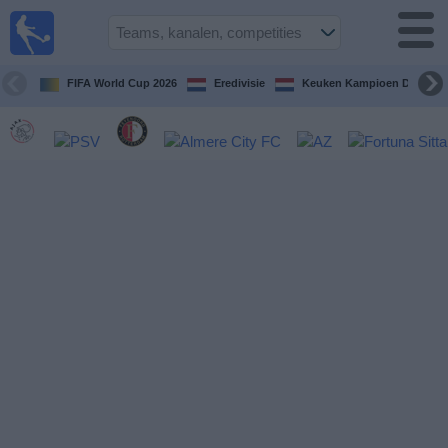
Voetbal
vandaag
op tv
FIFA World Cup 2026
Eredivisie
Keuken Kampioen Divisie
Gids Voetbal
TV
Voetbal
op
TV
Teams
Competities
TV-
kanalen
Nieuws