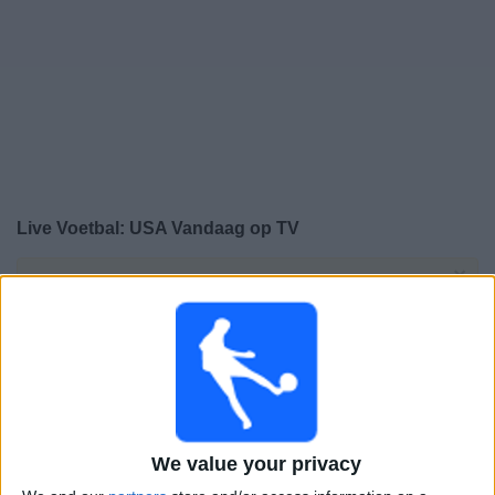
Gratis
Widget
Live Voetbal: USA Vandaag op TV
×
USA:
Op dit moment wordt er geen voetbalwedstrijd
uitgezonden. Je kunt de geschiedenis van eerder
uitgezonden wedstrijden bekijken.
Woensdag, 5-8-2026
03:00
CONCACAF Championship Onder 20
1/4 Finales
We value your privacy