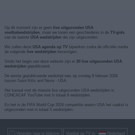
Op dit moment zijn er geen
live uitgezonden USA
voetbalwedstrijden
, maar we tonen een geschiedenis in de
TV-gids
van de laatste
USA wedstrijden
die zijn uitgezonden.
We zullen deze
USA agenda op TV
bijwerken zodra de officiële media
de volgende
live wedstrijden
bevestigen.
Sinds het begin van deze website zijn er
20 live uitgezonden USA
wedstrijden
gepubliceerd.
De eerste gepubliceerde wedstrijd was op zondag 8 februari 2026
tussen Saint Kitts and Nevis - USA.
Het kanaal met de meeste live uitgezonden USA wedstrijden is
CONCACAF YouTube met in totaal 9 wedstrijden.
En het is de FIFA World Cup 2026 competitie waarin USA het vaakst is
uitgezonden met in totaal 5 wedstrijden.
Verander naar je tijdzone
Voetbal op TV in
Nederland