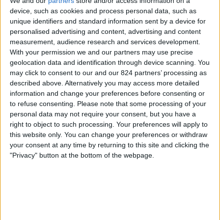
We and our
partners
store and/or access information on a
USA
device, such as cookies and process personal data, such as
Guatemala
unique identifiers and standard information sent by a device for
CONCACAF YouTube
personalised advertising and content, advertising and content
measurement, audience research and services development.
Zaterdag, 1-8-2026
With your permission we and our partners may use precise
geolocation data and identification through device scanning. You
04:00
CONCACAF Championship Onder 20
may click to consent to our and our 824 partners’ processing as
described above. Alternatively you may access more detailed
USA
information and change your preferences before consenting or
Cuba
to refuse consenting.
Please note that some processing of your
CONCACAF YouTube
personal data may not require your consent, but you have a
right to object to such processing. Your preferences will apply to
this website only. You can change your preferences or withdraw
Woensdag, 29-7-2026
your consent at any time by returning to this site and clicking the
04:00
CONCACAF Championship Onder 20
"Privacy" button at the bottom of the webpage.
El Salvador
USA
CONCACAF YouTube