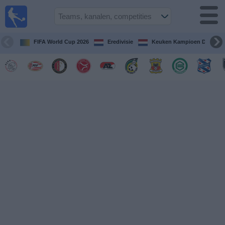
Voetbal
vandaag
op tv
FIFA World Cup 2026
Eredivisie
Keuken Kampioen Divisie
Gids Voetbal
TV
Voetbal
op
TV
Teams
Competities
TV-
kanalen
Nieuws