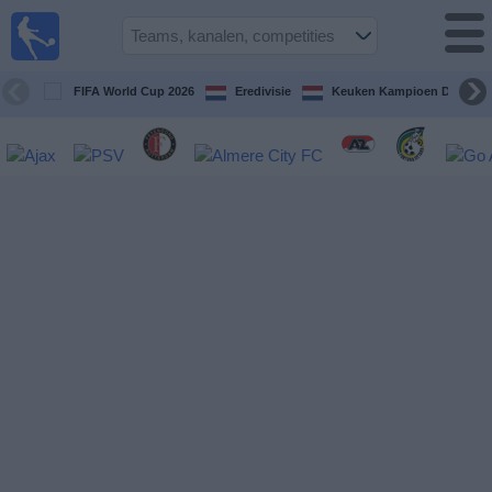
Voetbal
vandaag
op tv
FIFA World Cup 2026
Eredivisie
Keuken Kampioen Divisie
Gids Voetbal
TV
Voetbal
op
TV
Teams
Competities
TV-
kanalen
Nieuws