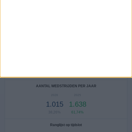
292
1.140
642
11,01%
42,97%
24,2%
Aantal wedstrijden per maand
JANUARI
FEBRUARI
MAART
APRIL
MEI
JUNI
109
272
330
451
256
67
4,11%
10,25%
12,44%
17%
9,65%
2,53%
JULI
AUGUSTUS
SEPTEMBER
OKTOBER
NOVEMBER
DECEMBER
173
262
201
198
213
121
6,52%
9,88%
7,58%
7,46%
8,03%
4,56%
AANTAL WEDSTRIJDEN PER JAAR
2026
2025
1.015
1.638
38,26%
61,74%
Ranglijst op tijdslot