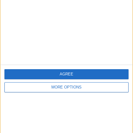
OneFootball PPV
21:15
Besta deild karla
Fram
KR Reykjavik
OneFootball PPV
AGREE
Donderdag, 13-8-2026
MORE OPTIONS
18:30
Conference League
3e kwalificatieronde
RFS
FKB Jablonec