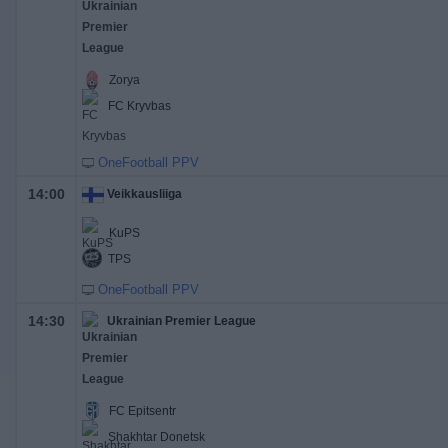
Zorya
FC Kryvbas
OneFootball PPV
14:00
Veikkausliiga
KuPS
TPS
OneFootball PPV
14:30
Ukrainian Premier League
FC Epitsentr
Shakhtar Donetsk