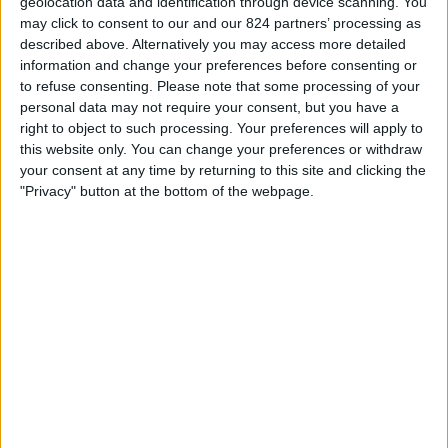
geolocation data and identification through device scanning. You
RW Essen
may click to consent to our and our 824 partners’ processing as
described above. Alternatively you may access more detailed
OneFootball PPV
information and change your preferences before consenting or
to refuse consenting.
Please note that some processing of your
17:00
Ukrainian Premier League
personal data may not require your consent, but you have a
right to object to such processing. Your preferences will apply to
this website only. You can change your preferences or withdraw
your consent at any time by returning to this site and clicking the
NK Veres Rivne
"Privacy" button at the bottom of the webpage.
FC Dynamo Kiev
OneFootball PPV
17:00
Bundesliga
Wolfsberger
RB Salzburg