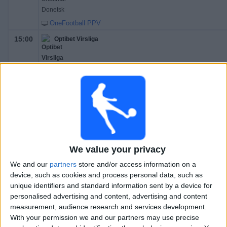
OneFootball PPV
15:00
Optibet Virsliga
Super Nova
FK Liepaja
OneFootball PPV
15:00
Optibet Virsliga
We value your privacy
FK Jelgava
We and our
partners
store and/or access information on a
Auda
device, such as cookies and process personal data, such as
OneFootball PPV
unique identifiers and standard information sent by a device for
personalised advertising and content, advertising and content
16:30
3e Liga
measurement, audience research and services development.
With your permission we and our partners may use precise
1. FC Saarbrücken