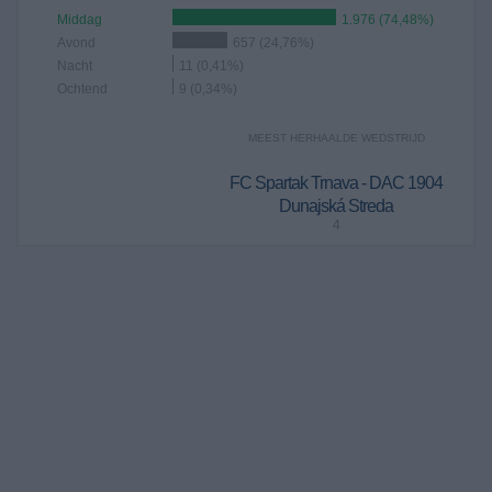
Middag
1.976 (74,48%)
Avond
657 (24,76%)
Nacht
11 (0,41%)
Ochtend
9 (0,34%)
MEEST HERHAALDE WEDSTRIJD
FC Spartak Trnava - DAC 1904
Dunajská Streda
4