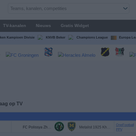
TV-kanalen
Nieuws
Gratis Widget
ken Kampioen Divisie
KNVB Beker
Champions League
Europa Le
daag op TV
OneFootball
FC Polissya Zhytomyr
Metalist 1925 Kharkiv
PPV