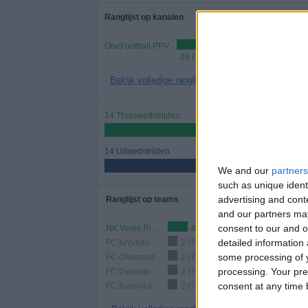
Ranglijst op kanalen
OneFootball PPV
28 (100%)
Bekijk volledige ranglijst
14 Thuiswedstrijden
50%
14 Uitwedstrijden
50%
We and our
partners
such as unique ident
advertising and con
Ranglijst op teams
and our partners may
consent to our and o
NK Veres Rivne
4 (14,29%)
detailed information
FC Kryvbas
2 (7,14%)
some processing of y
FC Oleksandriya
2 (7,14%)
processing. Your pre
FC Dynamo Kiev
2 (7,14%)
consent at any time b
FC Kudrivka
2 (7,14%)