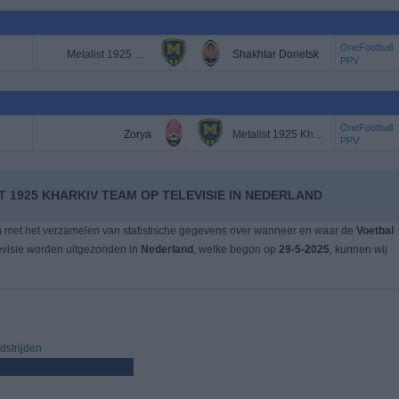
OneFootball
Metalist 1925 Kharkiv
Shakhtar Donetsk
PPV
OneFootball
Zorya
Metalist 1925 Kharkiv
PPV
T 1925 KHARKIV TEAM OP TELEVISIE IN NEDERLAND
n met het verzamelen van statistische gegevens over wanneer en waar de
Voetbal
evisie worden uitgezonden in
Nederland
, welke begon op
29-5-2025
, kunnen wij
strijden