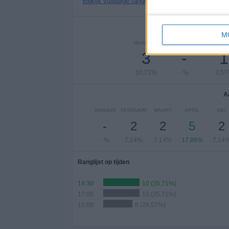
Bekijk volledige ranglijst
Aantal
M
MAANDAG
DINSDAG
WOENS
3
-
1
10,71%
- %
3,5
A
JANUARI
FEBRUARI
MAART
APRIL
MEI
-
2
2
5
2
- %
7,14%
7,14%
17,86%
7,14
Ranglijst op tijden
14:30
10 (35,71%)
17:00
10 (35,71%)
12:00
8 (28,57%)