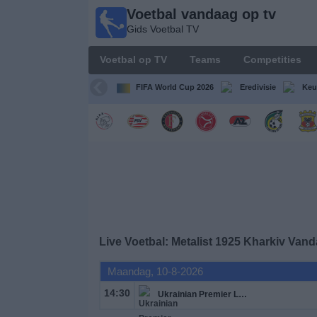
Voetbal vandaag op tv
Voetbal
Gids Voetbal TV
vandaag
op tv
Voetbal op TV
Teams
Competities
Gids Voetbal
TV
FIFA World Cup 2026
Eredivisie
Keu
Voetbal
op
TV
Teams
Competities
Live Voetbal: Metalist 1925 Kharkiv Van
TV-
Maandag, 10-8-2026
kanalen
14:30
Ukrainian Premier League
Nieuws