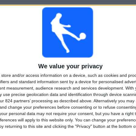
WEDSTRIJDEN
DAGEN
TOTAAL
28
433
1
Aaneengeschakelde
Zonder gratis
Televisiekanalen
betaalde
wedstrijd
TOTAAL
MAXIMAAL
TOTAAL
1
4
16
We value your privacy
COMPETITIES
VS NK Veres
Tegenstanders
store and/or access information on a device, such as cookies and pro
Rivne
ifiers and standard information sent by a device for personalised adver
tent measurement, audience research and services development.
With 
Ranglijst op competities
 use precise geolocation data and identification through device scanni
ur 824 partners’ processing as described above. Alternatively you ma
Ukrainian Premier League
28 (100%)
 and change your preferences before consenting or to refuse consentin
Bekijk volledige ranglijst
our personal data may not require your consent, but you have a right t
ferences will apply to this website only. You can change your preferen
y returning to this site and clicking the "Privacy" button at the bottom