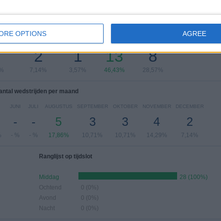
 wedstrijden per dag van de week
ORE OPTIONS
AGREE
DAG
DONDERDAG
VRIJDAG
ZATERDAG
ZONDAG
2
1
13
8
7%
7,14%
3,57%
46,43%
28,57%
antal wedstrijden per maand
JUNI
JULI
AUGUSTUS
SEPTEMBER
OKTOBER
NOVEMBER
DECEMBER
-
-
5
3
3
4
2
%
- %
- %
17,86%
10,71%
10,71%
14,29%
7,14%
Ranglijst op tijdslot
Middag
28 (100%)
Ochtend
0 (0%)
Avond
0 (0%)
Nacht
0 (0%)