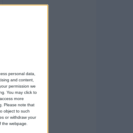
cess personal data,
tising and content,
your permission we
ng. You may click to
y access more
g.
Please note that
o object to such
ces or withdraw your
 of the webpage.