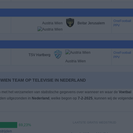
OneFootball
Austria Wien
Beitar Jerusalem
PPV
OneFootball
TSV Hartberg
PPV
Austria Wien
 WIEN TEAM OP TELEVISIE IN NEDERLAND
n met het verzamelen van statistische gegevens over wanneer en waar de
Voetbal
rden uitgezonden in
Nederland
, welke begon op
7-2-2025
, kunnen wij de volgende
LAATSTE GRATIS WEDSTRIJD
69,23%
trijden