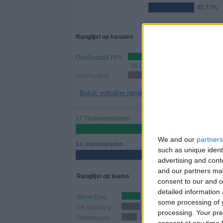
30,77%
Ranglijst op kanalen
OneFootball PPV
26 (100%)
OneFootball
18 (69,
Bekijk volledige ranglijst
12 Thuiswedstrijden
46,15%
We and our
partners
14 Uitwedstrijden
such as unique ident
53,85%
advertising and con
and our partners may
Ranglijst op teams
consent to our and o
detailed information
Sturm Graz
5 (19,23%)
some processing of y
RB Salzburg
5 (19,23%)
processing. Your pre
Wolfsberger
4 (15,38%)