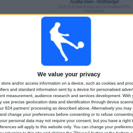
Austria Wien - Wolfsberger
10-8-2025 Bundesliga por OneFootball PPV,
OneFootball
WEDSTRIJDEN
DAGEN
TOTAAL
8
361
2
23%)
Aaneengeschakelde
Zonder gratis
Televisiekanalen
betaalde
wedstrijd
We value your privacy
TOTAAL
MAXIMAAL
TOTAAL
2
5
11
store and/or access information on a device, such as cookies and pro
ifiers and standard information sent by a device for personalised adver
COMPETITIES
VS Sturm Graz
Tegenstanders
tent measurement, audience research and services development.
With 
 use precise geolocation data and identification through device scanni
Ranglijst op competities
ur 824 partners’ processing as described above. Alternatively you ma
 and change your preferences before consenting or to refuse consentin
Bundesliga
25 (96,15%)
our personal data may not require your consent, but you have a right t
Conference League
1 (3,85%)
ferences will apply to this website only. You can change your preferen