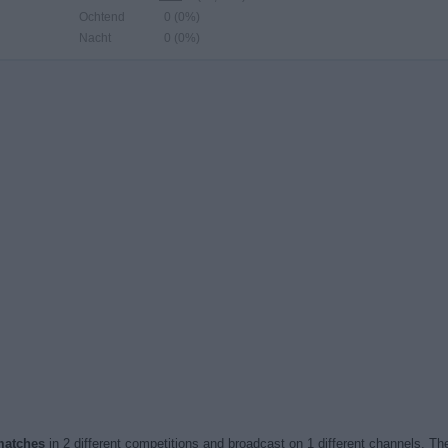
Ochtend
0 (0%)
Nacht
0 (0%)
 matches
in 2 different competitions and broadcast on 1 different channels. The