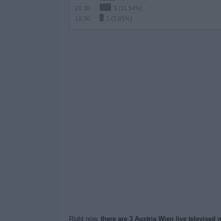
20:30
3 (11,54%)
18:30
1 (3,85%)
Right now,
there are 3 Austria Wien live televised