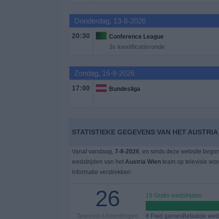
Donderdag, 13-8-2026
Gratis
Widget
20:30
Conference League
3e kwalificatieronde
Zondag, 16-8-2026
17:00
Bundesliga
STATISTIEKE GEGEVENS VAN HET AUSTRIA
Vanaf vandaag,
7-8-2026
, en sinds deze website bego
wedstrijden van het
Austria Wien
team op televisie wo
informatie verstrekken:
26
18 Gratis wedstrijden
Televisie-Uitzendingen
8 Paid gamesBetaalde weds