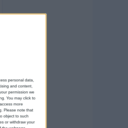
cess personal data,
tising and content,
your permission we
ng. You may click to
y access more
g.
Please note that
o object to such
ces or withdraw your