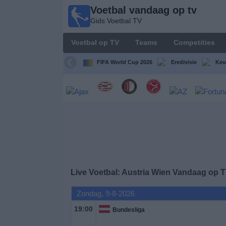
Voetbal vandaag op tv
Voetbal
Gids Voetbal TV
vandaag
op tv
Voetbal op TV
Teams
Competities
Gids Voetbal
TV
FIFA World Cup 2026
Eredivisie
Keu
Voetbal
op
TV
Teams
Competities
Live Voetbal: Austria Wien Vandaag op 
TV-
Zondag, 9-8-2026
kanalen
19:00
Bundesliga
Nieuws