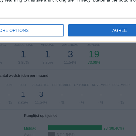
y returning to this site and clicking the "Privacy" button at the bottom
Bekijk volledige ranglijst
ORE OPTIONS
AGREE
 wedstrijden per dag van de week
DAG
DONDERDAG
VRIJDAG
ZATERDAG
ZONDAG
1
1
3
19
%
3,85%
3,85%
11,54%
73,08%
antal wedstrijden per maand
JUNI
JULI
AUGUSTUS
SEPTEMBER
OKTOBER
NOVEMBER
DECEMBER
-
1
3
-
-
-
-
%
- %
3,85%
11,54%
- %
- %
- %
- %
Ranglijst op tijdslot
Middag
23 (88,46%)
Avond
3 (11,54%)