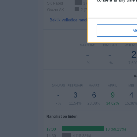
consent at any time b
SK Rapid
3 (11,54%)
Grazer AK
2 (7,69%)
Bekijk volledige ranglijst
M
Aantal
MAANDAG
DINSDAG
WOENS
-
-
2
- %
- %
7,69
A
JANUARI
FEBRUARI
MAART
APRIL
MEI
-
3
6
9
4
- %
11,54%
23,08%
34,62%
15,38
Ranglijst op tijden
17:00
18 (69,23%)
14:30
4 (15,38%)