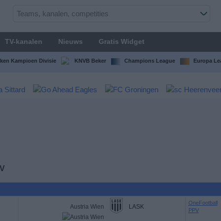
TV-kanalen
Nieuws
Gratis Widget
ken Kampioen Divisie
KNVB Beker
Champions League
Europa Le
TV
OneFootball
Austria Wien
LASK
PPV