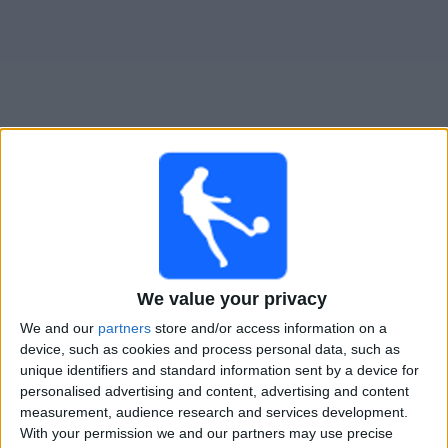
Gratis
Widget
Live Voetbal: Empoli Vandaag op TV
Zaterdag, 22-8-2026
21:00
Serie B
We value your privacy
Empoli
We and our
partners
store and/or access information on a
Cremonese
device, such as cookies and process personal data, such as
unique identifiers and standard information sent by a device for
OneFootball PPV
personalised advertising and content, advertising and content
measurement, audience research and services development.
With your permission we and our partners may use precise
STATISTIEKE GEGEVENS VAN HET EMPOLI TEAM OP