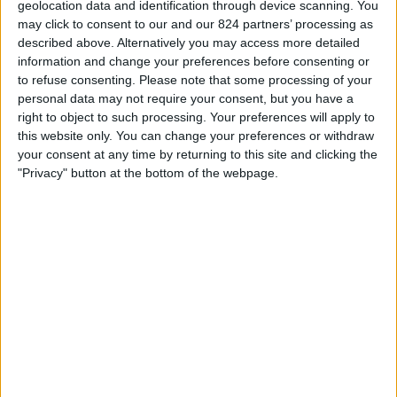
geolocation data and identification through device scanning. You
TELEVISIE IN NEDERLAND
may click to consent to our and our 824 partners’ processing as
described above. Alternatively you may access more detailed
Vanaf vandaag,
10-8-2026
, en sinds deze website begon met het
information and change your preferences before consenting or
verzamelen van statistische gegevens over wanneer en waar de
Voetbal
to refuse consenting.
Please note that some processing of your
wedstrijden van het
Empoli
team op televisie worden uitgezonden in
personal data may not require your consent, but you have a
Nederland
, welke begon op
22-12-2024
, kunnen wij de volgende
right to object to such processing. Your preferences will apply to
informatie verstrekken:
this website only. You can change your preferences or withdraw
your consent at any time by returning to this site and clicking the
51
"Privacy" button at the bottom of the webpage.
Televisie-Uitzendingen
0 Gratis wedstrijden
0%
51 Paid gamesBetaalde wedstrijden
100%
Ranglijst op kanalen
OneFootball PPV
35 (68,63%)
Ziggo Sport 2
7 (13,73%)