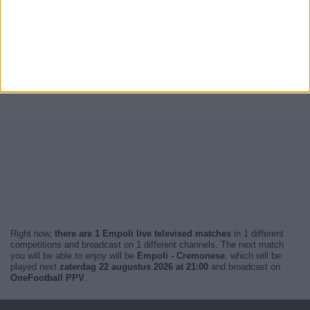
Right now,
there are 1 Empoli live televised matches
in 1 different
competitions and broadcast on 1 different channels. The next match
you will be able to enjoy will be
Empoli - Cremonese
, which will be
played next
zaterdag 22 augustus 2026 at 21:00
and broadcast on
OneFootball PPV
.