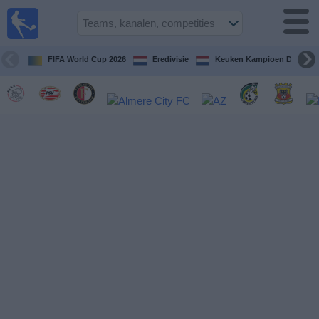
Voetbal
vandaag
op tv
FIFA World Cup 2026
Eredivisie
Keuken Kampioen Divisie
Gids Voetbal
TV
Voetbal
op
TV
Teams
Competities
TV-
kanalen
Nieuws