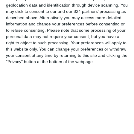
geolocation data and identification through device scanning. You
Zaterdag, 15-8-2026
may click to consent to our and our 824 partners’ processing as
described above. Alternatively you may access more detailed
02:00
Ukrainian Premier League
information and change your preferences before consenting or
to refuse consenting.
Please note that some processing of your
personal data may not require your consent, but you have a
right to object to such processing. Your preferences will apply to
FC Kryvbas
this website only. You can change your preferences or withdraw
Livyi Bereh
your consent at any time by returning to this site and clicking the
"Privacy" button at the bottom of the webpage.
OneFootball PPV
STATISTIEKE GEGEVENS VAN HET LIVYI BEREH TEAM OP
TELEVISIE IN NEDERLAND
Vanaf vandaag,
7-8-2026
, en sinds deze website begon met het
verzamelen van statistische gegevens over wanneer en waar de
Voetbal
wedstrijden van het
Livyi Bereh
team op televisie worden uitgezonden in
Nederland
, welke begon op
24-2-2025
, kunnen wij de volgende
informatie verstrekken: