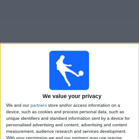
Gratis
Widget
Live Voetbal: Livyi Bereh Vandaag op TV
Tomorrow zaterdag, 8-8-2026
14:30
Ukrainian Premier League
We value your privacy
We and our
partners
store and/or access information on a
device, such as cookies and process personal data, such as
Livyi Bereh
unique identifiers and standard information sent by a device for
FC Kudrivka
personalised advertising and content, advertising and content
measurement, audience research and services development.
OneFootball PPV
With your permission we and our partners may use precise