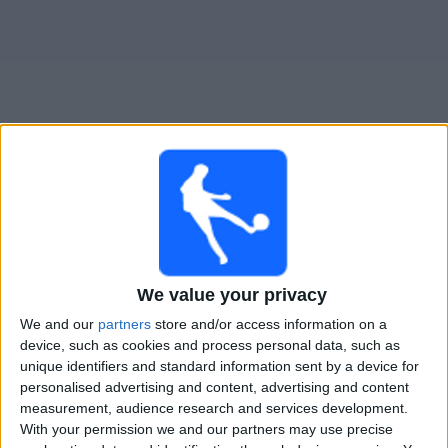
Gratis
Widget
Live Voetbal: Talleres Cordoba Vandaag op TV
Woensdag, 12-8-2026
02:00
Liga Profesional
We value your privacy
Torneo Clausura
We and our
partners
store and/or access information on a
device, such as cookies and process personal data, such as
Talleres Cordoba
unique identifiers and standard information sent by a device for
Lanús
personalised advertising and content, advertising and content
Fanatiz (Live bekijken)
measurement, audience research and services development.
With your permission we and our partners may use precise