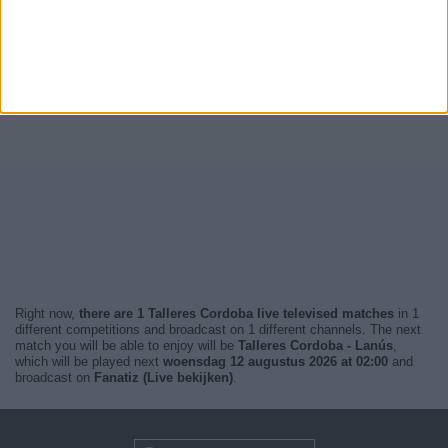
Right now,
there are 1 Talleres Cordoba live televised matches
in 1
different competitions and broadcast on 1 different channels. The next
match you will be able to enjoy will be
Talleres Cordoba - Lanús
,
which will be played next
woensdag 12 augustus 2026 at 02:00
and
broadcast on
Fanatiz (Live bekijken)
.