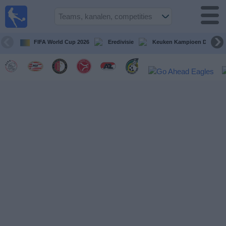
Voetbal
vandaag
op tv
FIFA World Cup 2026
Eredivisie
Keuken Kampioen Divisie
Gids Voetbal
TV
Voetbal
op
TV
Teams
Competities
TV-
kanalen
Nieuws