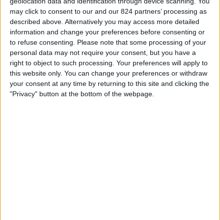
geolocation data and identification through device scanning. You
STATISTIEKE GEGEVENS VAN HET TALLERES CORDOBA
may click to consent to our and our 824 partners’ processing as
TEAM OP TELEVISIE IN NEDERLAND
described above. Alternatively you may access more detailed
information and change your preferences before consenting or
Vanaf vandaag,
8-8-2026
, en sinds deze website begon met het
to refuse consenting.
Please note that some processing of your
verzamelen van statistische gegevens over wanneer en waar de
Voetbal
personal data may not require your consent, but you have a
wedstrijden van het
Talleres Cordoba
team op televisie worden
right to object to such processing. Your preferences will apply to
uitgezonden in
Nederland
, welke begon op
23-3-2022
, kunnen wij de
this website only. You can change your preferences or withdraw
volgende informatie verstrekken:
your consent at any time by returning to this site and clicking the
"Privacy" button at the bottom of the webpage.
159
Televisie-Uitzendingen
0 Gratis wedstrijden
0%
159 Paid gamesBetaalde wedstrijden
100%
Ranglijst op kanalen
AFA Play
112 (70,44%)