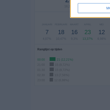
16,28%
10,47%
9,3
M
A
JANUARI
FEBRUARI
MAART
APRIL
MEI
7
18
16
23
12
4,07%
10,47%
9,3%
13,37%
6,98%
Ranglijst op tijden
00:00
21 (12,21%)
21:00
15 (8,72%)
01:30
15 (8,72%)
02:30
13 (7,56%)
23:00
12 (6,98%)