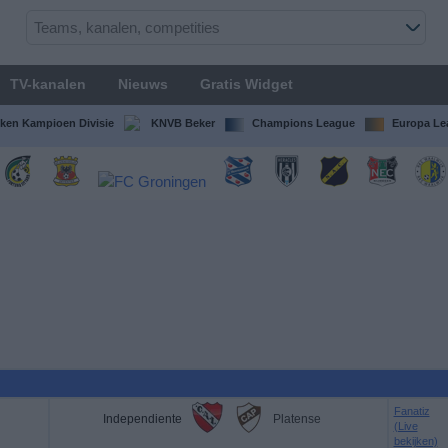
TV-kanalen
Nieuws
Gratis Widget
ken Kampioen Divisie
KNVB Beker
Champions League
Europa Le
Fanatiz
Independiente
Platense
(Live
bekijken)