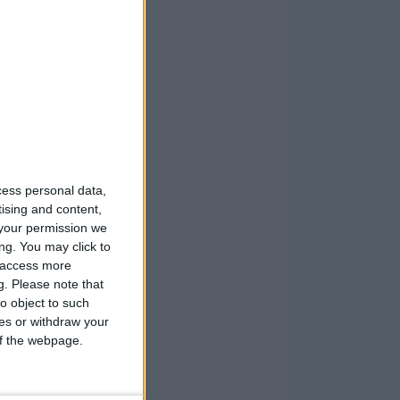
cess personal data,
tising and content,
your permission we
ng. You may click to
y access more
g.
Please note that
o object to such
ces or withdraw your
 of the webpage.