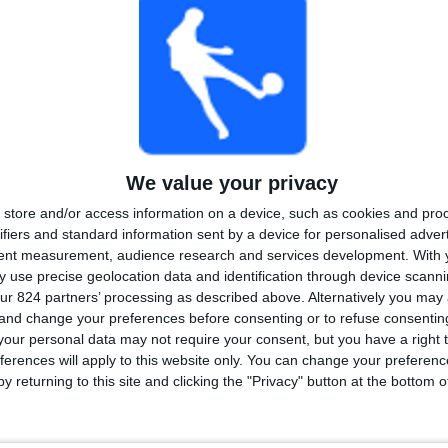
TOTAAL
MAXIMAAL
TOTAAL
6
10
35
COMPETITIES
VS San
Tegenstanders
Lorenzo
Ranglijst op competities
We value your privacy
store and/or access information on a device, such as cookies and pro
Liga Profesional
127 (73,84%)
ifiers and standard information sent by a device for personalised adver
Copa de la Liga Argentina
39 (22,67%)
tent measurement, audience research and services development.
With 
Copa Argentina
2 (1,16%)
 use precise geolocation data and identification through device scanni
Copa Libertadores
2 (1,16%)
ur 824 partners’ processing as described above. Alternatively you ma
Trofeo de Campeones
1 (0,58%)
 and change your preferences before consenting or to refuse consentin
Bekijk volledige ranglijst
our personal data may not require your consent, but you have a right t
ferences will apply to this website only. You can change your preferen
y returning to this site and clicking the "Privacy" button at the bottom
 wedstrijden per dag van de week
DAG
DONDERDAG
VRIJDAG
ZATERDAG
ZONDAG
6
10
13
34
53