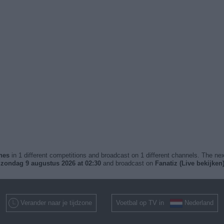
ches
in 1 different competitions and broadcast on 1 different channels. The next
t
zondag 9 augustus 2026 at 02:30
and broadcast on
Fanatiz (Live bekijken
Verander naar je tijdzone
Voetbal op TV in
Nederland