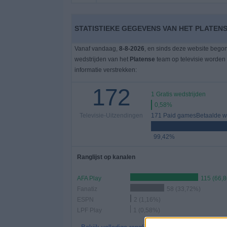
Gratis
STATISTIEKE GEGEVENS VAN HET PLATENS
Widget
Vanaf vandaag,
8-8-2026
, en sinds deze website bego
wedstrijden van het
Platense
team op televisie worden
informatie verstrekken:
172
1 Gratis wedstrijden
0,58%
Televisie-Uitzendingen
171 Paid gamesBetaalde we
99,42%
Ranglijst op kanalen
AFA Play
115 (66,
Fanatiz
58 (33,72%)
ESPN
2 (1,16%)
LPF Play
1 (0,58%)