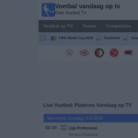
Voetbal vandaag op tv
Voetbal
Gids Voetbal TV
vandaag
op tv
Voetbal op TV
Teams
Competities
Gids Voetbal
TV
FIFA World Cup 2026
Eredivisie
Keu
Voetbal
op
TV
Teams
Competities
Live Voetbal: Platense Vandaag op TV
TV-
Tomorrow zondag, 9-8-2026
kanalen
02:30
Liga Profesional
Torneo Clausura
Nieuws