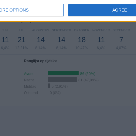
%
5,81%
7,56%
19,77%
30,81%
ORE OPTIONS
AGREE
antal wedstrijden per maand
JUNI
JULI
AUGUSTUS
SEPTEMBER
OKTOBER
NOVEMBER
DECEMBER
11
21
14
14
18
11
7
6,4%
12,21%
8,14%
8,14%
10,47%
6,4%
4,07%
Ranglijst op tijdslot
Avond
86 (50%)
Nacht
81 (47,09%)
Middag
5 (2,91%)
Ochtend
0 (0%)