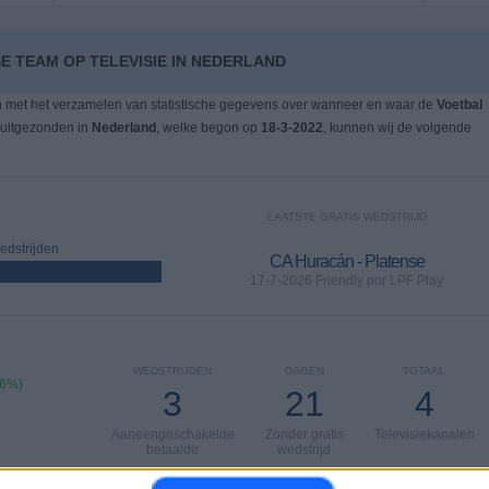
E TEAM OP TELEVISIE IN NEDERLAND
n met het verzamelen van statistische gegevens over wanneer en waar de
Voetbal
 uitgezonden in
Nederland
, welke begon op
18-3-2022
, kunnen wij de volgende
LAATSTE GRATIS WEDSTRIJD
dstrijden
CA Huracán - Platense
17-7-2026 Friendly por LPF Play
WEDSTRIJDEN
DAGEN
TOTAAL
86%)
3
21
4
Aaneengeschakelde
Zonder gratis
Televisiekanalen
betaalde
wedstrijd