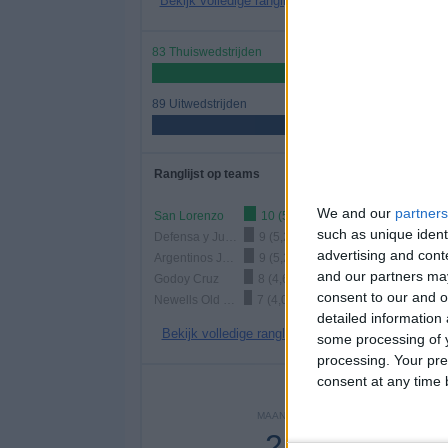
Bekijk volledige ranglijst
83 Thuiswedstrijden
48,26%
89 Uitwedstrijden
51,74%
Ranglijst op teams
We and our
partners
San Lorenzo
10 (5,81%)
such as unique ident
Defensa y Justicia
9 (5,23%)
advertising and con
Argentinos Juniors
9 (5,23%)
and our partners may
Godoy Cruz
8 (4,65%)
consent to our and o
Newells Old Boys
7 (4,07%)
detailed information
Bekijk volledige ranglijst
some processing of y
processing. Your pre
consent at any time b
Aantal
MAANDAG
DINSDAG
WOENS
28
18
1