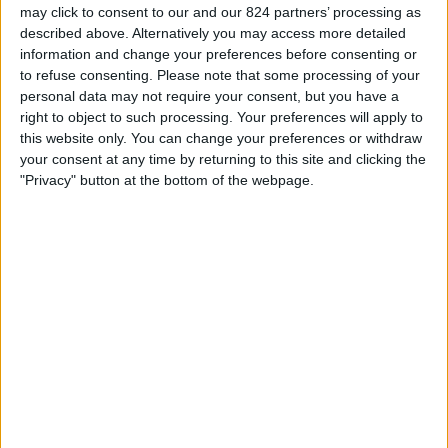
may click to consent to our and our 824 partners’ processing as
STATISTIEKE GEGEVENS VAN HET BELGRANO TEAM OP
described above. Alternatively you may access more detailed
TELEVISIE IN NEDERLAND
information and change your preferences before consenting or
Vanaf vandaag,
8-8-2026
, en sinds deze website begon met het
to refuse consenting.
Please note that some processing of your
verzamelen van statistische gegevens over wanneer en waar de
Voetbal
personal data may not require your consent, but you have a
wedstrijden van het
Belgrano
team op televisie worden uitgezonden in
right to object to such processing. Your preferences will apply to
Nederland
, welke begon op
29-1-2023
, kunnen wij de volgende
this website only. You can change your preferences or withdraw
informatie verstrekken:
your consent at any time by returning to this site and clicking the
"Privacy" button at the bottom of the webpage.
124
Televisie-Uitzendingen
0 Gratis wedstrijden
0%
124 Paid gamesBetaalde wedstrijden
100%
Ranglijst op kanalen
AFA Play
77 (62,1%)
Fanatiz
52 (41,94%)