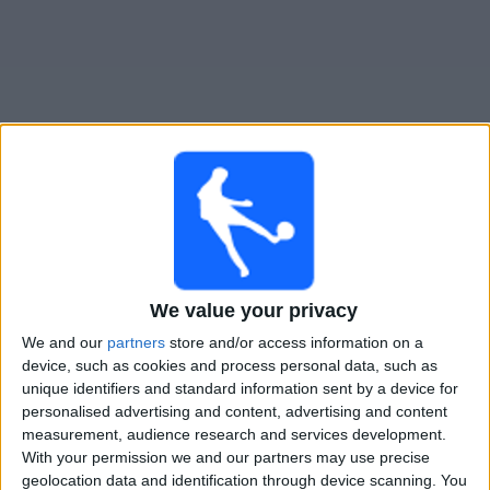
Gratis
Widget
Live Voetbal: Belgrano Vandaag op TV
Dinsdag, 11-8-2026
00:00
Liga Profesional
We value your privacy
Torneo Clausura
We and our
partners
store and/or access information on a
device, such as cookies and process personal data, such as
Banfield
unique identifiers and standard information sent by a device for
Belgrano
personalised advertising and content, advertising and content
measurement, audience research and services development.
Fanatiz (Live bekijken)
With your permission we and our partners may use precise
geolocation data and identification through device scanning. You