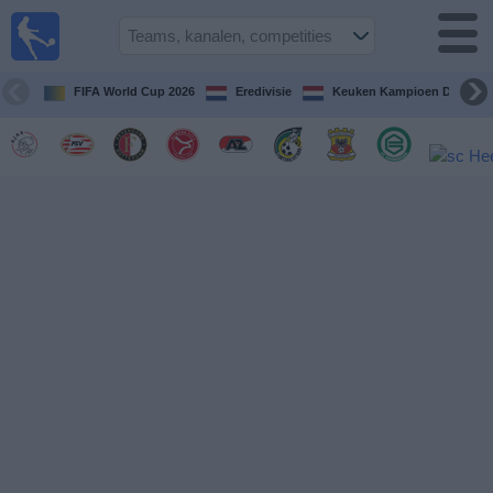
Voetbal
vandaag
op tv
FIFA World Cup 2026
Eredivisie
Keuken Kampioen Divisie
Gids Voetbal
TV
Voetbal
op
TV
Teams
Competities
TV-
kanalen
Nieuws