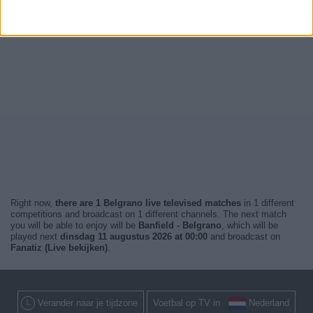
Right now,
there are 1 Belgrano live televised matches
in 1 different
competitions and broadcast on 1 different channels. The next match
you will be able to enjoy will be
Banfield - Belgrano
, which will be
played next
dinsdag 11 augustus 2026 at 00:00
and broadcast on
Fanatiz (Live bekijken)
.
Verander naar je tijdzone
Voetbal op TV in
Nederland