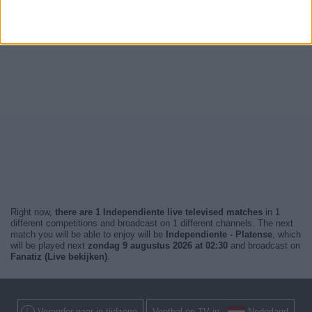
Right now,
there are 1 Independiente live televised matches
in 1
different competitions and broadcast on 1 different channels. The next
match you will be able to enjoy will be
Independiente - Platense
, which
will be played next
zondag 9 augustus 2026 at 02:30
and broadcast on
Fanatiz (Live bekijken)
.
Verander naar je tijdzone
Voetbal op TV in
Nederland