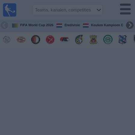
Voetbal
vandaag
op tv
FIFA World Cup 2026
Eredivisie
Keuken Kampioen Divisie
Gids Voetbal
TV
Voetbal
op
TV
Teams
Competities
TV-
kanalen
Nieuws