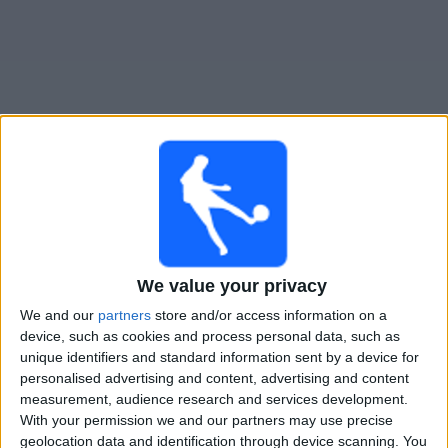
Gratis
Widget
Live Voetbal: Independiente Vandaag op TV
Tomorrow zondag, 9-8-2026
02:30
Liga Profesional
We value your privacy
Torneo Clausura
We and our
partners
store and/or access information on a
device, such as cookies and process personal data, such as
Independiente
unique identifiers and standard information sent by a device for
Platense
personalised advertising and content, advertising and content
Fanatiz (Live bekijken)
measurement, audience research and services development.
With your permission we and our partners may use precise
geolocation data and identification through device scanning. You