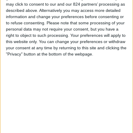
STATISTIEKE GEGEVENS VAN HET INDEPENDIENTE TEAM
may click to consent to our and our 824 partners’ processing as
OP TELEVISIE IN NEDERLAND
described above. Alternatively you may access more detailed
information and change your preferences before consenting or
Vanaf vandaag,
8-8-2026
, en sinds deze website begon met het
to refuse consenting.
Please note that some processing of your
verzamelen van statistische gegevens over wanneer en waar de
Voetbal
personal data may not require your consent, but you have a
wedstrijden van het
Independiente
team op televisie worden uitgezonden
right to object to such processing. Your preferences will apply to
in
Nederland
, welke begon op
20-3-2022
, kunnen wij de volgende
this website only. You can change your preferences or withdraw
informatie verstrekken:
your consent at any time by returning to this site and clicking the
"Privacy" button at the bottom of the webpage.
166
Televisie-Uitzendingen
0 Gratis wedstrijden
0%
166 Paid gamesBetaalde wedstrijden
100%
Ranglijst op kanalen
AFA Play
114 (68,67%)
Fanatiz
58 (34,94%)