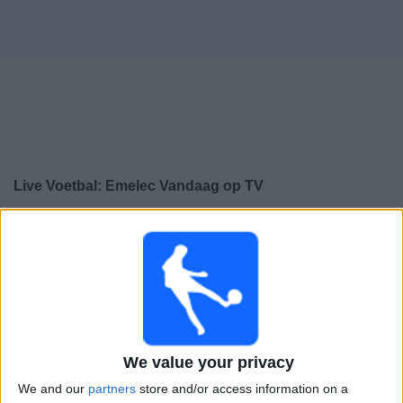
Gratis
Widget
Live Voetbal: Emelec Vandaag op TV
×
Emelec:
Op dit moment wordt er geen voetbalwedstrijd
uitgezonden. Je kunt de geschiedenis van eerder
uitgezonden wedstrijden bekijken.
Zaterdag, 20-12-2025
22:30
Liga Pro
We value your privacy
We and our
partners
store and/or access information on a