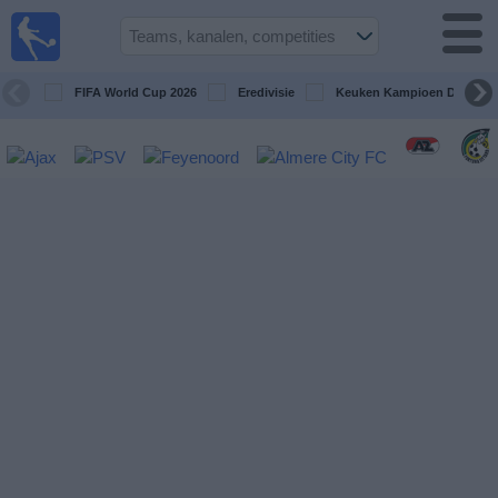
Voetbal
vandaag
op tv
FIFA World Cup 2026
Eredivisie
Keuken Kampioen Divisie
Gids Voetbal
TV
Voetbal
op
TV
Teams
Competities
TV-
kanalen
Nieuws