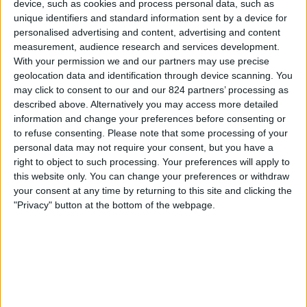
device, such as cookies and process personal data, such as
Dep. Cuenca
unique identifiers and standard information sent by a device for
Emelec
personalised advertising and content, advertising and content
ElCanalDelFutbol.com
measurement, audience research and services development.
With your permission we and our partners may use precise
geolocation data and identification through device scanning. You
Dinsdag, 16-12-2025
may click to consent to our and our 824 partners’ processing as
01:00
Liga Pro
described above. Alternatively you may access more detailed
information and change your preferences before consenting or
to refuse consenting.
Please note that some processing of your
personal data may not require your consent, but you have a
Emelec
right to object to such processing. Your preferences will apply to
El Nacional
this website only. You can change your preferences or withdraw
ElCanalDelFutbol.com
your consent at any time by returning to this site and clicking the
"Privacy" button at the bottom of the webpage.
Dinsdag, 9-12-2025
01:00
Liga Pro
Emelec
Macara