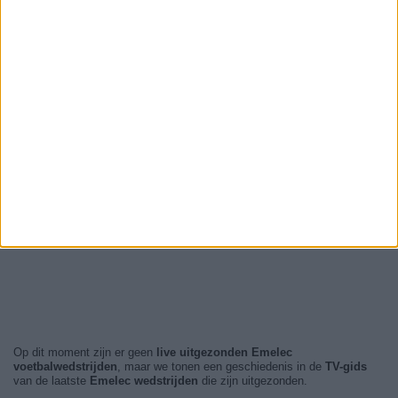
Op dit moment zijn er geen
live uitgezonden Emelec
voetbalwedstrijden
, maar we tonen een geschiedenis in de
TV-gids
van de laatste
Emelec wedstrijden
die zijn uitgezonden.