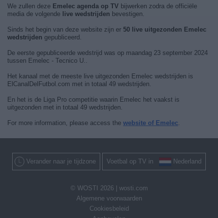
We zullen deze
Emelec agenda op TV
bijwerken zodra de officiële
media de volgende
live wedstrijden
bevestigen.
Sinds het begin van deze website zijn er
50 live uitgezonden Emelec
wedstrijden
gepubliceerd.
De eerste gepubliceerde wedstrijd was op maandag 23 september 2024
tussen Emelec - Tecnico U..
Het kanaal met de meeste live uitgezonden Emelec wedstrijden is
ElCanalDelFutbol.com met in totaal 49 wedstrijden.
En het is de Liga Pro competitie waarin Emelec het vaakst is
uitgezonden met in totaal 49 wedstrijden.
For more information, please access the
website of Emelec
.
Verander naar je tijdzone
Voetbal op TV in
Nederland
© WOSTI 2026 |
wosti.com
Algemene voorwaarden
Cookiesbeleid