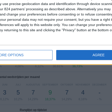
Liga Pro
36 (73,47%)
 use precise geolocation data and identification through device scanni
Serie B
13 (26,53%)
ur 824 partners’ processing as described above. Alternatively you ma
 and change your preferences before consenting or to refuse consentin
Bekijk volledige ranglijst
our personal data may not require your consent, but you have a right t
ferences will apply to this website only. You can change your preferen
y returning to this site and clicking the "Privacy" button at the bottom
 wedstrijden per dag van de week
DAG
DONDERDAG
VRIJDAG
ZATERDAG
ZONDAG
ORE OPTIONS
AGREE
2
3
15
18
%
4,08%
6,12%
30,61%
36,73%
antal wedstrijden per maand
JUNI
JULI
AUGUSTUS
SEPTEMBER
OKTOBER
NOVEMBER
DECEMBER
3
5
7
9
7
4
-
6,12%
10,2%
14,29%
18,37%
14,29%
8,16%
- %
Ranglijst op tijdslot