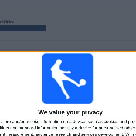
strijden
WEDSTRIJDEN
DAGEN
TOTAAL
49
721
1
Aaneengeschakelde
Zonder gratis
Televisiekanalen
betaalde
wedstrijd
TOTAAL
MAXIMAAL
TOTAAL
2
5
23
COMPETITIES
VS Manta
Tegenstanders
We value your privacy
store and/or access information on a device, such as cookies and pro
Ranglijst op competities
ifiers and standard information sent by a device for personalised adver
tent measurement, audience research and services development.
With 