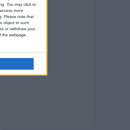
ng. You may click to
y access more
g.
Please note that
o object to such
ces or withdraw your
 of the webpage.