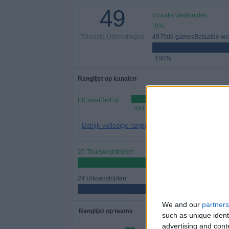
49
0 Gratis wedstrijden
0%
Televisie-Uitzendingen
49 Paid gamesBetaalde wed
100%
Ranglijst op kanalen
ElCanalDelFutbol.com
49 (100%)
Bekijk volledige ranglijst
25 Thuiswedstrijden
51,02%
24 Uitwedstrijden
48,98%
We and our
partners
Ranglijst op teams
such as unique ident
advertising and con