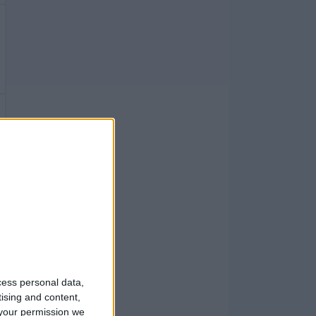
cess personal data,
tising and content,
your permission we