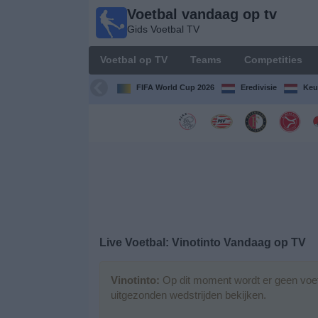
Voetbal vandaag op tv
Voetbal
Gids Voetbal TV
vandaag
op tv
Voetbal op TV
Teams
Competities
Gids Voetbal
TV
FIFA World Cup 2026
Eredivisie
Keu
Voetbal
op
TV
Teams
Competities
Live Voetbal: Vinotinto Vandaag op TV
TV-
kanalen
Vinotinto:
Op dit moment wordt er geen voet
uitgezonden wedstrijden bekijken.
Nieuws