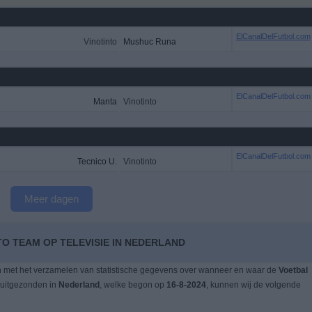
ElCanalDelFutbol.com
Vinotinto
Mushuc Runa
ElCanalDelFutbol.com
Manta
Vinotinto
ElCanalDelFutbol.com
Tecnico U.
Vinotinto
Meer dagen
TO TEAM OP TELEVISIE IN NEDERLAND
n met het verzamelen van statistische gegevens over wanneer en waar de
Voetbal
 uitgezonden in
Nederland
, welke begon op
16-8-2024
, kunnen wij de volgende