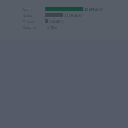
Avond
32 (65,31%)
Nacht
15 (30,61%)
Middag
2 (4,08%)
Ochtend
0 (0%)