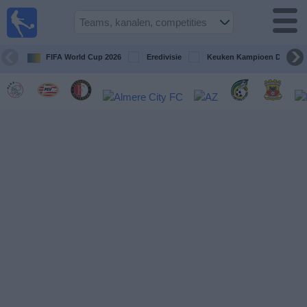
Voetbal
vandaag
op tv
FIFA World Cup 2026
Eredivisie
Keuken Kampioen Divisie
Gids Voetbal
TV
Voetbal
op
TV
Teams
Competities
TV-
kanalen
Nieuws