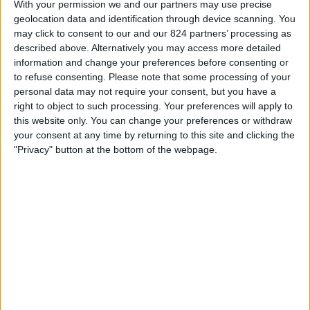
With your permission we and our partners may use precise
STATISTIEKE GEGEVENS VAN HET RIVER PLATE TEAM OP
geolocation data and identification through device scanning. You
TELEVISIE IN NEDERLAND
may click to consent to our and our 824 partners’ processing as
described above. Alternatively you may access more detailed
Vanaf vandaag,
7-8-2026
, en sinds deze website begon met het
information and change your preferences before consenting or
verzamelen van statistische gegevens over wanneer en waar de
Voetbal
to refuse consenting.
Please note that some processing of your
wedstrijden van het
River Plate
team op televisie worden uitgezonden in
personal data may not require your consent, but you have a
Nederland
, welke begon op
20-3-2022
, kunnen wij de volgende
right to object to such processing. Your preferences will apply to
informatie verstrekken:
this website only. You can change your preferences or withdraw
178
your consent at any time by returning to this site and clicking the
"Privacy" button at the bottom of the webpage.
Televisie-Uitzendingen
3 Gratis wedstrijden
1,69%
175 Paid gamesBetaalde wedstrijden
98,31%
LAATSTE GRATIS WEDSTRIJD
Inter - River Plate
26-6-2025 FIFA Club Wereldbeker por DAZN Vrij, DAZN, Tabii