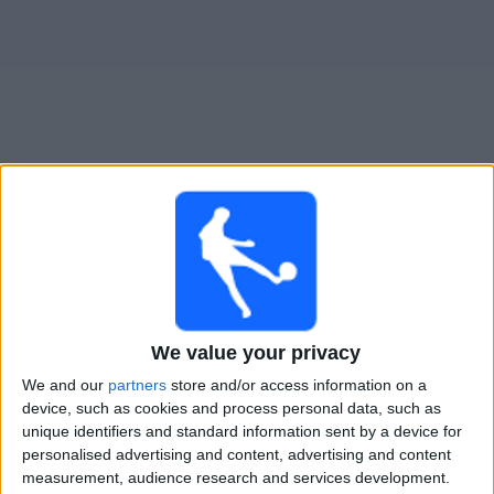
Gratis
Widget
Live Voetbal: River Plate Vandaag op TV
Tomorrow zaterdag, 8-8-2026
22:00
Liga Profesional
Torneo Clausura
We value your privacy
Tigre
We and our
partners
store and/or access information on a
River Plate
device, such as cookies and process personal data, such as
unique identifiers and standard information sent by a device for
Fanatiz (Live bekijken)
personalised advertising and content, advertising and content
measurement, audience research and services development.