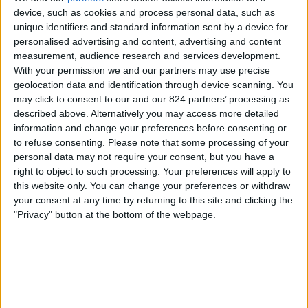
Tigre
device, such as cookies and process personal data, such as
River Plate
unique identifiers and standard information sent by a device for
personalised advertising and content, advertising and content
Fanatiz (Live bekijken)
measurement, audience research and services development.
With your permission we and our partners may use precise
Donderdag, 6-8-2026
geolocation data and identification through device scanning. You
may click to consent to our and our 824 partners’ processing as
02:15
Liga Profesional
described above. Alternatively you may access more detailed
Torneo Clausura
information and change your preferences before consenting or
to refuse consenting.
Please note that some processing of your
Tigre
personal data may not require your consent, but you have a
Belgrano
right to object to such processing. Your preferences will apply to
Fanatiz (Live bekijken)
this website only. You can change your preferences or withdraw
your consent at any time by returning to this site and clicking the
"Privacy" button at the bottom of the webpage.
Zaterdag, 25-7-2026
19:45
Liga Profesional
Torneo Clausura
Estudiantes Rio Cuarto
Tigre