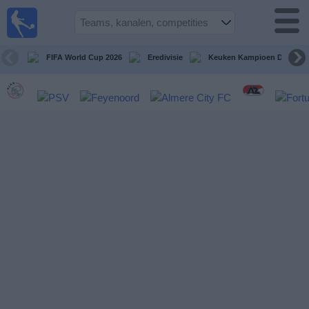
Voetbal
vandaag
op tv
FIFA World Cup 2026
Eredivisie
Keuken Kampioen Divisie
Gids Voetbal
TV
Voetbal
op
TV
Teams
Competities
TV-
kanalen
Nieuws