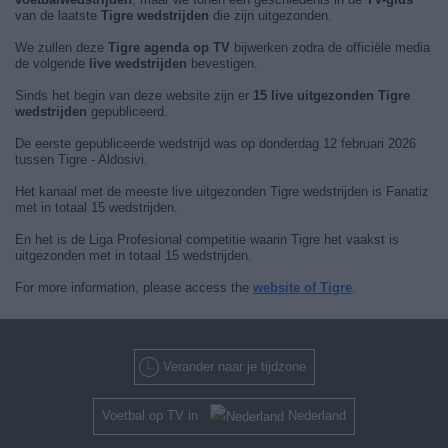
van de laatste
Tigre wedstrijden
die zijn uitgezonden.
We zullen deze
Tigre agenda op TV
bijwerken zodra de officiële media
de volgende
live wedstrijden
bevestigen.
Sinds het begin van deze website zijn er
15 live uitgezonden Tigre
wedstrijden
gepubliceerd.
De eerste gepubliceerde wedstrijd was op donderdag 12 februari 2026
tussen Tigre - Aldosivi.
Het kanaal met de meeste live uitgezonden Tigre wedstrijden is Fanatiz
met in totaal 15 wedstrijden.
En het is de Liga Profesional competitie waarin Tigre het vaakst is
uitgezonden met in totaal 15 wedstrijden.
For more information, please access the
website of Tigre
.
Verander naar je tijdzone
Voetbal op TV in
Nederland