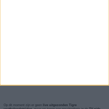
Op dit moment zijn er geen
live uitgezonden Tigre
voetbalwedstrijden
, maar we tonen een geschiedenis in de
TV-gids