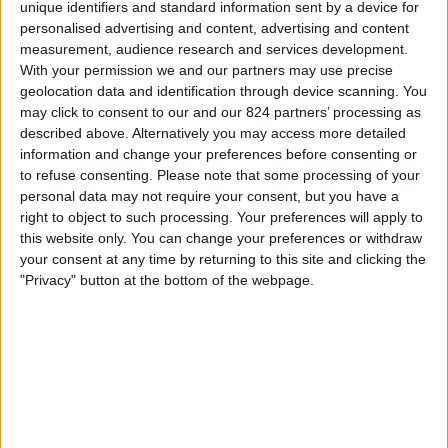
Manchester United V
unique identifiers and standard information sent by a device for
personalised advertising and content, advertising and content
Atlético Madrid V
measurement, audience research and services development.
Disney+
Tabii
With your permission we and our partners may use precise
geolocation data and identification through device scanning. You
Donderdag, 12-2-2026
may click to consent to our and our 824 partners’ processing as
described above. Alternatively you may access more detailed
21:00
Champions League Vrouwen
information and change your preferences before consenting or
Play-offs
to refuse consenting.
Please note that some processing of your
personal data may not require your consent, but you have a
Atlético Madrid V
right to object to such processing. Your preferences will apply to
Manchester United V
this website only. You can change your preferences or withdraw
Disney+
Tabii
your consent at any time by returning to this site and clicking the
"Privacy" button at the bottom of the webpage.
STATISTIEKE GEGEVENS VAN HET ATLÉTICO MADRID V
TEAM OP TELEVISIE IN NEDERLAND
Vanaf vandaag,
6-8-2026
, en sinds deze website begon met het
verzamelen van statistische gegevens over wanneer en waar de
Voetbal
wedstrijden van het
Atlético Madrid V
team op televisie worden
uitgezonden in
Nederland
, welke begon op
14-1-2023
, kunnen wij de