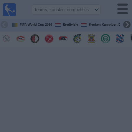
Voetbal
vandaag
op tv
FIFA World Cup 2026
Eredivisie
Keuken Kampioen Divisie
Gids Voetbal
TV
Voetbal
op
TV
Teams
Competities
TV-
kanalen
Nieuws