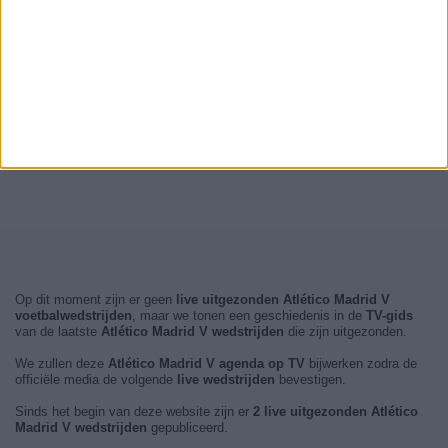
Op dit moment zijn er geen
live uitgezonden Atlético Madrid V
voetbalwedstrijden
, maar we tonen een geschiedenis in de
TV-gids
van de laatste
Atlético Madrid V wedstrijden
die zijn uitgezonden.
We zullen deze
Atlético Madrid V agenda op TV
bijwerken zodra de
officiële media de volgende
live wedstrijden
bevestigen.
Sinds het begin van deze website zijn er
2 live uitgezonden Atlético
Madrid V wedstrijden
gepubliceerd.