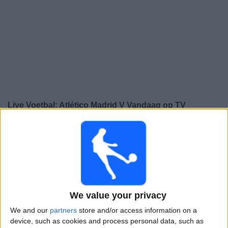
Gratis
Widget
Live Voetbal: Atlético Madrid V Vandaag op TV
×
Atlético Madrid V:
Op dit moment wordt er geen
voetbalwedstrijd uitgezonden. Je kunt de geschiedenis
van eerder uitgezonden wedstrijden bekijken.
Donderdag, 19-2-2026
We value your privacy
21:00
Champions League Vrouwen
Play-offs
We and our
partners
store and/or access information on a
device, such as cookies and process personal data, such as