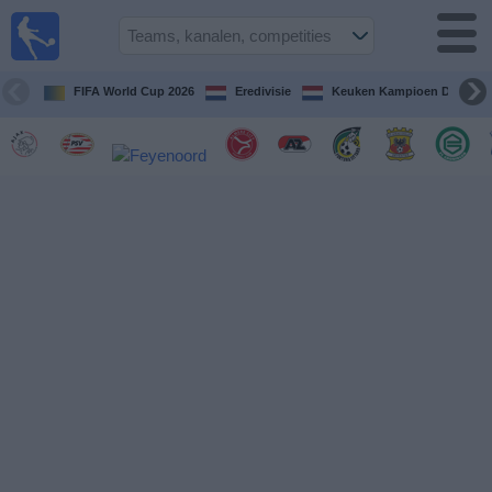
Voetbal
vandaag
op tv
FIFA World Cup 2026
Eredivisie
Keuken Kampioen Divisie
Gids Voetbal
TV
Voetbal
op
TV
Teams
Competities
TV-
kanalen
Nieuws