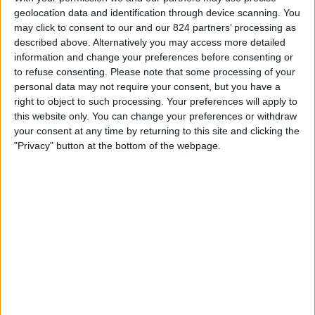
TEAM OP TELEVISIE IN NEDERLAND
geolocation data and identification through device scanning. You
may click to consent to our and our 824 partners’ processing as
Vanaf vandaag,
9-8-2026
, en sinds deze website begon met het
described above. Alternatively you may access more detailed
verzamelen van statistische gegevens over wanneer en waar de
Voetbal
information and change your preferences before consenting or
wedstrijden van het
Bayern München V
team op televisie worden
to refuse consenting.
Please note that some processing of your
uitgezonden in
Nederland
, welke begon op
22-10-2023
, kunnen wij de
personal data may not require your consent, but you have a
volgende informatie verstrekken:
right to object to such processing. Your preferences will apply to
this website only. You can change your preferences or withdraw
65
your consent at any time by returning to this site and clicking the
"Privacy" button at the bottom of the webpage.
Televisie-Uitzendingen
18 Gratis wedstrijden
27,69%
47 Paid gamesBetaalde wedstrijden
72,31%
LAATSTE GRATIS WEDSTRIJD
Olympique Lyon V - Bayern München V
26-3-2025 Champions League Vrouwen por DAZN Women's Football
YouTube