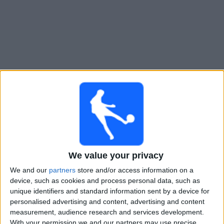
Gratis
Widget
Live Voetbal: Bayern München V Vandaag op TV
Zaterdag, 15-8-2026
19:30
Super Cup Vrouwen
We value your privacy
Bayern München V
We and our
partners
store and/or access information on a
VfL Wolfsburg V
device, such as cookies and process personal data, such as
OneFootball PPV
unique identifiers and standard information sent by a device for
personalised advertising and content, advertising and content
measurement, audience research and services development.
STATISTIEKE GEGEVENS VAN HET BAYERN MÜNCHEN V
With your permission we and our partners may use precise