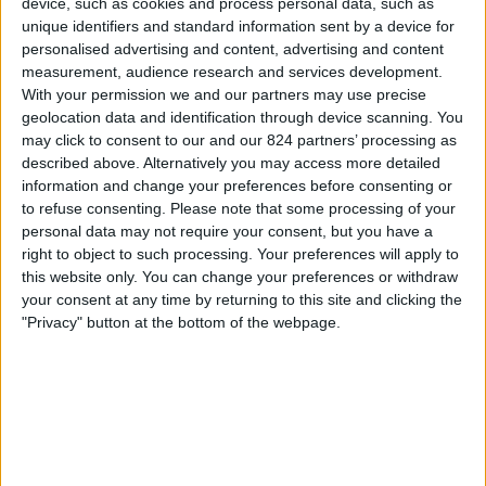
device, such as cookies and process personal data, such as
AS Roma V
unique identifiers and standard information sent by a device for
St. Polten Women
personalised advertising and content, advertising and content
Disney+
measurement, audience research and services development.
With your permission we and our partners may use precise
Dinsdag, 9-12-2025
geolocation data and identification through device scanning. You
may click to consent to our and our 824 partners’ processing as
18:45
Champions League Vrouwen
described above. Alternatively you may access more detailed
Ligafase
information and change your preferences before consenting or
to refuse consenting.
Please note that some processing of your
St. Polten Women
personal data may not require your consent, but you have a
Juventus V
right to object to such processing. Your preferences will apply to
Disney+
this website only. You can change your preferences or withdraw
your consent at any time by returning to this site and clicking the
"Privacy" button at the bottom of the webpage.
Woensdag, 19-11-2025
21:00
Champions League Vrouwen
Ligafase
Vålerenga V
St. Polten Women
Disney+