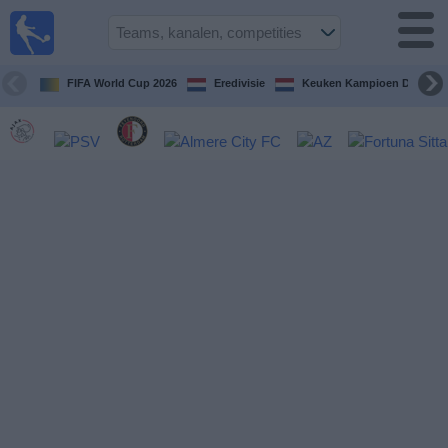
Voetbal
vandaag
op tv
FIFA World Cup 2026
Eredivisie
Keuken Kampioen Divisie
Gids Voetbal
TV
Voetbal
op
TV
Teams
Competities
TV-
kanalen
Nieuws