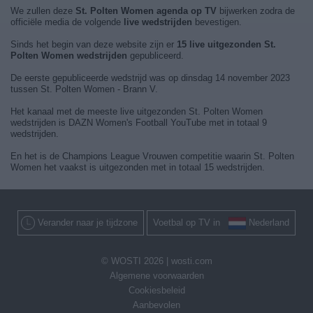
We zullen deze
St. Polten Women agenda op TV
bijwerken zodra de
officiële media de volgende
live wedstrijden
bevestigen.
Sinds het begin van deze website zijn er
15 live uitgezonden St.
Polten Women wedstrijden
gepubliceerd.
De eerste gepubliceerde wedstrijd was op dinsdag 14 november 2023
tussen St. Polten Women - Brann V.
Het kanaal met de meeste live uitgezonden St. Polten Women
wedstrijden is DAZN Women's Football YouTube met in totaal 9
wedstrijden.
En het is de Champions League Vrouwen competitie waarin St. Polten
Women het vaakst is uitgezonden met in totaal 15 wedstrijden.
Verander naar je tijdzone
Voetbal op TV in
Nederland
© WOSTI 2026 |
wosti.com
Algemene voorwaarden
Cookiesbeleid
Aanbevolen