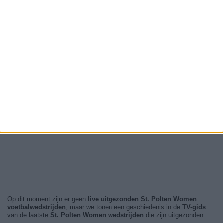
Op dit moment zijn er geen
live uitgezonden St. Polten Women
voetbalwedstrijden
, maar we tonen een geschiedenis in de
TV-gids
van de laatste
St. Polten Women wedstrijden
die zijn uitgezonden.