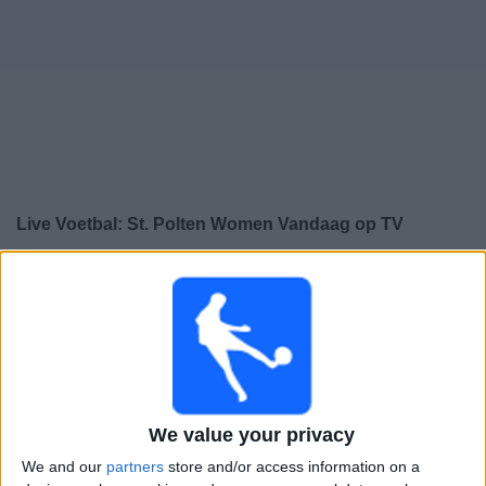
Gratis
Widget
Live Voetbal: St. Polten Women Vandaag op TV
×
St. Polten Women:
Op dit moment wordt er geen
voetbalwedstrijd uitgezonden. Je kunt de geschiedenis
van eerder uitgezonden wedstrijden bekijken.
Woensdag, 17-12-2025
21:00
Champions League Vrouwen
We value your privacy
Ligafase
We and our
partners
store and/or access information on a