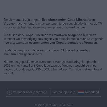
Op dit moment zijn er geen
live uitgezonden Copa Libertadores
Vrouwen
evenementen, maar we tonen je een geschiedenis met de
TV-
gids
van de laatste uitzending die op televisie werd gezien.
We zullen deze
Copa Libertadores Vrouwen tv-agenda
bijwerken
wanneer we bevestiging ontvangen van officiële media over de volgende
live uitgezonden evenementen van Copa Libertadores Vrouwen
.
Sinds het begin van deze website zijn er
33 live uitgezonden
evenementen
gepubliceerd.
Het eerste gepubliceerde evenement was op donderdag 4 september
2025 en het kanaal dat Copa Libertadores Vrouwen-wedstrijden het
vaakst uitzond, was CONMEBOL Libertadores YouTube met een totaal
van 33.
Verander naar je tijdzone
Voetbal op TV in
Nederland
© WOSTI 2026 |
wosti.com