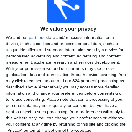
Ferroviária Femenino
Colo Colo V
CONMEBOL Libertadores YouTube
We value your privacy
21:30
Copa Libertadores Vrouwen
We and our
partners
store and/or access information on a
Finale
device, such as cookies and process personal data, such as
unique identifiers and standard information sent by a device for
Corinthians V
personalised advertising and content, advertising and content
Dep. Cali V
measurement, audience research and services development.
CONMEBOL Libertadores YouTube
With your permission we and our partners may use precise
geolocation data and identification through device scanning. You
Donderdag, 16-10-2025
may click to consent to our and our 824 partners’ processing as
described above. Alternatively you may access more detailed
01:00
Copa Libertadores Vrouwen
information and change your preferences before consenting or
Halve finales
to refuse consenting.
Please note that some processing of your
personal data may not require your consent, but you have a
Corinthians V
right to object to such processing. Your preferences will apply to
Ferroviária Femenino
this website only. You can change your preferences or withdraw
CONMEBOL Libertadores YouTube
your consent at any time by returning to this site and clicking the
"Privacy" button at the bottom of the webpage.