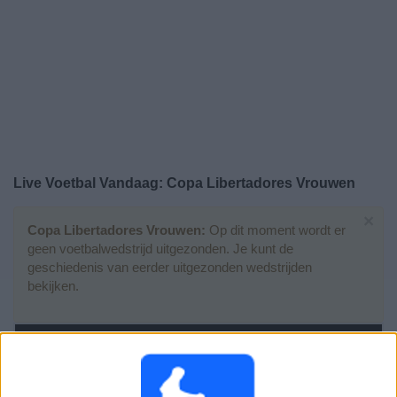
Gratis
Widget
Live Voetbal Vandaag: Copa Libertadores Vrouwen
×
Copa Libertadores Vrouwen:
Op dit moment wordt er
geen voetbalwedstrijd uitgezonden. Je kunt de
geschiedenis van eerder uitgezonden wedstrijden
bekijken.
Zaterdag, 18-10-2025
16:00
Copa Libertadores Vrouwen
3e plaats