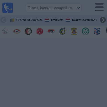
Voetbal
vandaag
op tv
FIFA World Cup 2026
Eredivisie
Keuken Kampioen Divisie
Gids Voetbal
TV
Voetbal
op
TV
Teams
Competities
TV-
kanalen
Nieuws