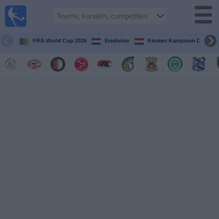
Voetbal
vandaag
op tv
FIFA World Cup 2026
Eredivisie
Keuken Kampioen Divisie
Gids Voetbal
TV
Voetbal
op
TV
Teams
Competities
TV-
kanalen
Nieuws