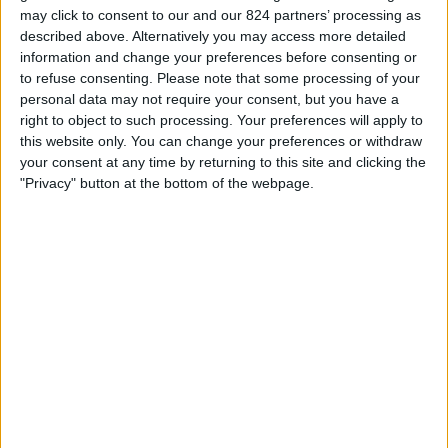
TEAM OP TELEVISIE IN NEDERLAND
may click to consent to our and our 824 partners’ processing as
described above. Alternatively you may access more detailed
Vanaf vandaag,
6-8-2026
, en sinds deze website begon met het
information and change your preferences before consenting or
verzamelen van statistische gegevens over wanneer en waar de
Voetbal
to refuse consenting.
Please note that some processing of your
wedstrijden van het
Belgrano Femenino
team op televisie worden
personal data may not require your consent, but you have a
uitgezonden in
Nederland
, welke begon op
15-3-2026
, kunnen wij de
right to object to such processing. Your preferences will apply to
volgende informatie verstrekken:
this website only. You can change your preferences or withdraw
your consent at any time by returning to this site and clicking the
17
"Privacy" button at the bottom of the webpage.
Televisie-Uitzendingen
17 Gratis wedstrijden
100%
0 Paid gamesBetaalde wedstrijden
0%
LAATSTE GRATIS WEDSTRIJD
Belgrano Femenino - CA Huracán Femenino
2-8-2026 Primera A Vrouwen por LPF Play
Ranglijst op kanalen