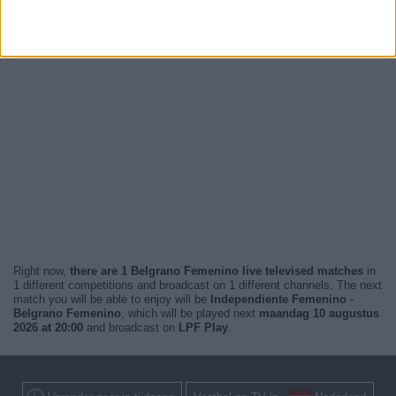
Right now,
there are 1 Belgrano Femenino live televised matches
in
1 different competitions and broadcast on 1 different channels. The next
match you will be able to enjoy will be
Independiente Femenino -
Belgrano Femenino
, which will be played next
maandag 10 augustus
2026 at 20:00
and broadcast on
LPF Play
.