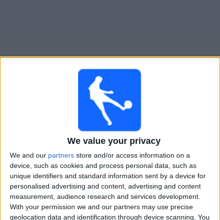
Gratis
Widget
Live Voetbal: Belgrano Femenino Vandaag op TV
Maandag, 10-8-2026
20:00
Primera A Vrouwen
We value your privacy
We and our
partners
store and/or access information on a
Independiente Femenino
device, such as cookies and process personal data, such as
Belgrano Femenino
unique identifiers and standard information sent by a device for
LPF Play
personalised advertising and content, advertising and content
measurement, audience research and services development.
With your permission we and our partners may use precise
STATISTIEKE GEGEVENS VAN HET BELGRANO FEMENINO
geolocation data and identification through device scanning. You