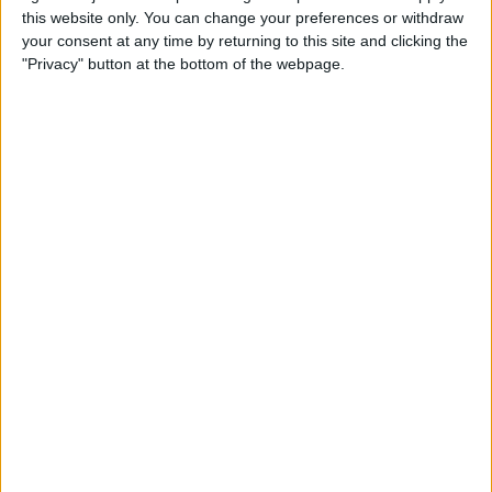
this website only. You can change your preferences or withdraw
your consent at any time by returning to this site and clicking the
"Privacy" button at the bottom of the webpage.
CR Flamengo Academy
Santiago Wanderers Academy
CONMEBOL Libertadores YouTube
Vrijdag, 20-3-2026
00:00
Copa Libertadores
Loting
CONMEBOL Libertadores YouTube
00:00
Copa Sudamericana
Loting
CONMEBOL Libertadores YouTube
00:30
Copa Libertadores -20
Halve finales