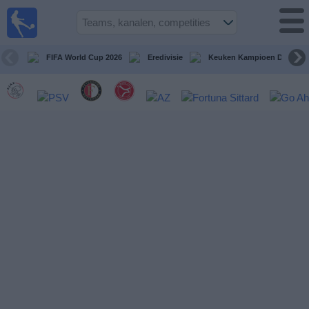
Voetbal
vandaag
op tv
FIFA World Cup 2026
Eredivisie
Keuken Kampioen Divisie
Gids Voetbal
TV
Voetbal
op
TV
Teams
Competities
TV-
kanalen
Nieuws