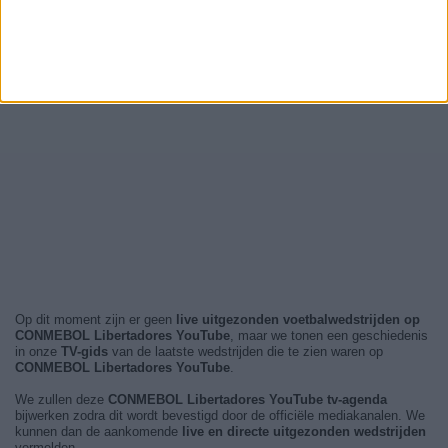
Op dit moment zijn er geen
live uitgezonden voetbalwedstrijden op
CONMEBOL Libertadores YouTube
, maar we tonen een geschiedenis
in onze
TV-gids
van de laatste wedstrijden die te zien waren op
CONMEBOL Libertadores YouTube
.
We zullen deze
CONMEBOL Libertadores YouTube tv-agenda
bijwerken zodra dit wordt bevestigd door de officiële mediakanalen. We
kunnen dan de aankomende
live en directe uitgezonden wedstrijden
vermelden.