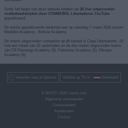
Sinds het begin van deze website hebben we
26 live uitgezonden
voetbalwedstrijden door CONMEBOL Libertadores YouTube
gepubliceerd.
De eerste gepubliceerde wedstrijd was op zaterdag 7 maart 2026 tussen
Medellín Academy - Bolívar Academy.
De meest uitgezonden competitie op dit kanaal is Copa Libertadores -20
met een totaal van 22 wedstrijden en de drie meest uitgezonden teams
zijn CR Flamengo Academy (5), Palmeiras Academy (5), Olimpia
Academy (5).
Verander naar je tijdzone
Voetbal op TV in
Nederland
© WOSTI 2026 |
wosti.com
Algemene voorwaarden
Cookiesbeleid
Aanbevolen
Contact