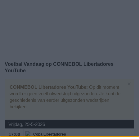
Gratis
Widget
Voetbal Vandaag op CONMEBOL Libertadores
YouTube
×
CONMEBOL Libertadores YouTube:
Op dit moment
wordt er geen voetbalwedstrijd uitgezonden. Je kunt de
geschiedenis van eerder uitgezonden wedstrijden
bekijken.
Vrijdag, 29-5-2026
17:00
Copa Libertadores