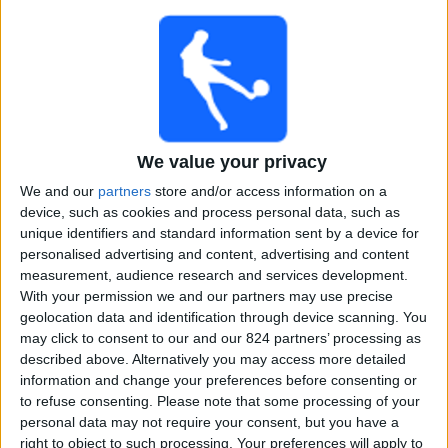
Loting
CONMEBOL Libertadores YouTube
17:00
Copa Sudamericana
Loting
We value your privacy
CONMEBOL Libertadores YouTube
We and our
partners
store and/or access information on a
device, such as cookies and process personal data, such as
Zondag, 22-3-2026
unique identifiers and standard information sent by a device for
18:30
Copa Libertadores -20
personalised advertising and content, advertising and content
3e plaats
measurement, audience research and services development.
With your permission we and our partners may use precise
geolocation data and identification through device scanning. You
may click to consent to our and our 824 partners’ processing as
Olimpia Academy
described above. Alternatively you may access more detailed
Palmeiras Academy
information and change your preferences before consenting or
CONMEBOL Libertadores YouTube
to refuse consenting.
Please note that some processing of your
personal data may not require your consent, but you have a
22:30
Copa Libertadores -20
right to object to such processing. Your preferences will apply to
Finale