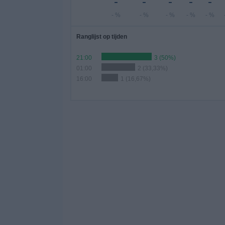
-
-
-
-
-
- %
- %
- %
- %
- %
Ranglijst op tijden
21:00
3 (50%)
01:00
2 (33,33%)
16:00
1 (16,67%)