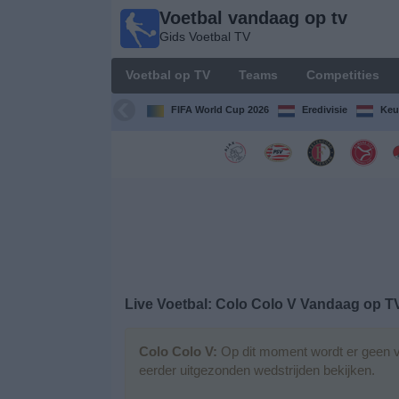
Voetbal vandaag op tv
Voetbal
Gids Voetbal TV
vandaag
op tv
Voetbal op TV
Teams
Competities
Gids Voetbal
TV
FIFA World Cup 2026
Eredivisie
Keu
Voetbal
op
TV
Teams
Competities
Live Voetbal: Colo Colo V Vandaag op T
TV-
kanalen
Colo Colo V:
Op dit moment wordt er geen v
eerder uitgezonden wedstrijden bekijken.
Nieuws