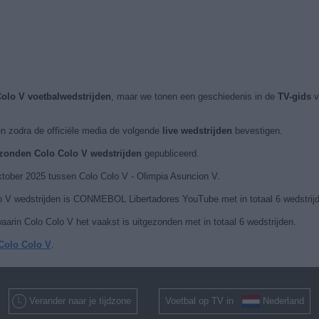
Colo V voetbalwedstrijden
, maar we tonen een geschiedenis in de
TV-gids
v
n zodra de officiële media de volgende
live wedstrijden
bevestigen.
ezonden Colo Colo V wedstrijden
gepubliceerd.
ktober 2025 tussen Colo Colo V - Olimpia Asuncion V.
o V wedstrijden is CONMEBOL Libertadores YouTube met in totaal 6 wedstrij
arin Colo Colo V het vaakst is uitgezonden met in totaal 6 wedstrijden.
 Colo Colo V
.
Verander naar je tijdzone
Voetbal op TV in
Nederland