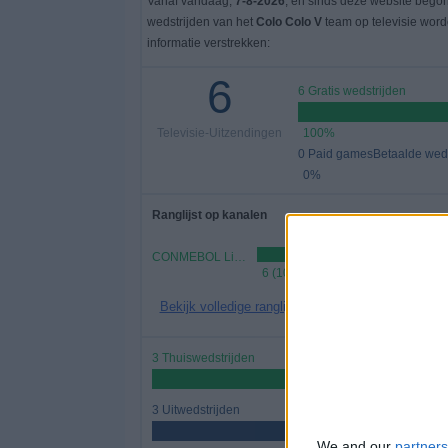
Vanaf vandaag,
7-8-2026
, en sinds deze website bego
wedstrijden van het
Colo Colo V
team op televisie wor
informatie verstrekken:
6
6 Gratis wedstrijden
Televisie-Uitzendingen
100%
0 Paid gamesBetaalde weds
0%
Ranglijst op kanalen
CONMEBOL Libertadores YouTube
6 (100%)
Bekijk volledige ranglijst
3 Thuiswedstrijden
50%
3 Uitwedstrijden
50%
We and our
partners