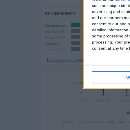
such as unique ident
advertising and con
Ranglijst op teams
and our partners may
consent to our and o
San Lorenzo Femenino
1 (16,67%)
detailed information
São Paulo Feminino
1 (16,67%)
some processing of y
Ferroviária Femenino
1 (16,67%)
processing. Your pre
Olimpia Asuncion V
1 (16,67%)
consent at any time b
Libertad-Limpeño
1 (16,67%)
Bekijk volledige ranglijst
Aantal
M
MAANDAG
DINSDAG
WOENS
-
1
1
- %
16,67%
16,6
A
JANUARI
FEBRUARI
MAART
APRIL
MEI