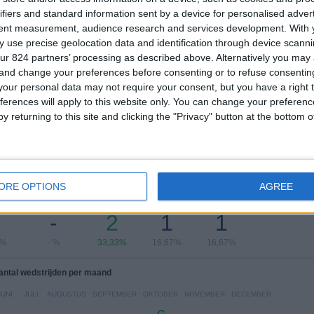
Femenino
ifiers and standard information sent by a device for personalised adver
tent measurement, audience research and services development.
With 
Ranglijst op competities
 use precise geolocation data and identification through device scanni
ur 824 partners’ processing as described above. Alternatively you ma
Copa Libertadores Vrouwen
6 (100%)
 and change your preferences before consenting or to refuse consentin
Bekijk volledige ranglijst
our personal data may not require your consent, but you have a right t
ferences will apply to this website only. You can change your preferen
y returning to this site and clicking the "Privacy" button at the bottom
 wedstrijden per dag van de week
ORE OPTIONS
AGREE
DAG
DONDERDAG
VRIJDAG
ZATERDAG
ZONDAG
-
2
1
1
7%
- %
33,33%
16,67%
16,67%
antal wedstrijden per maand
JUNI
JULI
AUGUSTUS
SEPTEMBER
OKTOBER
NOVEMBER
DECEMBER