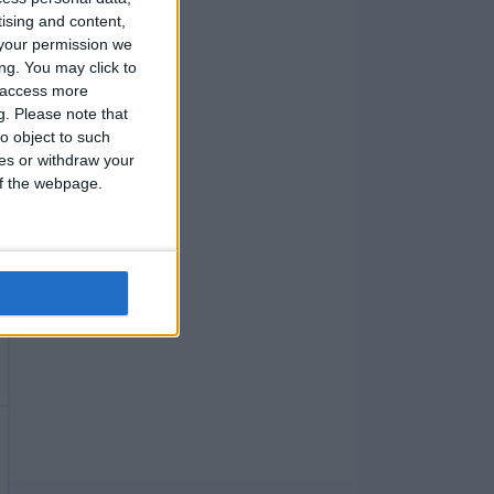
tising and content,
your permission we
ng. You may click to
y access more
g.
Please note that
o object to such
ces or withdraw your
 of the webpage.