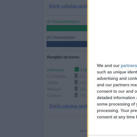
Bekijk volledige ranglijst
30 Thuiswedstrijden
51,72%
28 Uitwedstrijden
48,28%
Ranglijst op teams
We and our
partners
Palmeiras
4 (6,9%)
such as unique ident
Corinthians
3 (5,17%)
advertising and con
Vitória
3 (5,17%)
and our partners may
Mirassol
3 (5,17%)
consent to our and o
Cruzeiro
3 (5,17%)
detailed information
some processing of y
Bekijk volledige ranglijst
processing. Your pre
consent at any time b
Aantal
MAANDAG
DINSDAG
WOENS