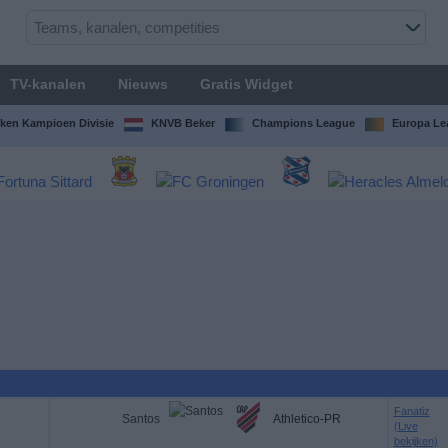
TV-kanalen
Nieuws
Gratis Widget
ken Kampioen Divisie
KNVB Beker
Champions League
Europa Le
Fanatiz
Santos
Athletico-PR
(Live
bekijken)