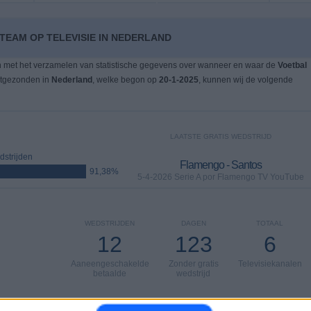
TEAM OP TELEVISIE IN NEDERLAND
n met het verzamelen van statistische gegevens over wanneer en waar de
Voetbal
itgezonden in
Nederland
, welke begon op
20-1-2025
, kunnen wij de volgende
LAATSTE GRATIS WEDSTRIJD
strijden
Flamengo - Santos
91,38%
5-4-2026 Serie A por Flamengo TV YouTube
WEDSTRIJDEN
DAGEN
TOTAAL
12
123
6
Aaneengeschakelde
Zonder gratis
Televisiekanalen
betaalde
wedstrijd