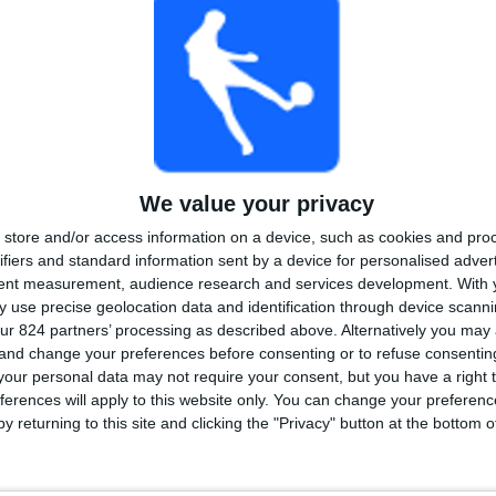
TOTAAL
MAXIMAAL
TOTAAL
3
4
31
COMPETITIES
VS Palmeiras
Tegenstanders
We value your privacy
Ranglijst op competities
store and/or access information on a device, such as cookies and pro
Serie A
44 (75,86%)
ifiers and standard information sent by a device for personalised adver
Campeonato Paulista
12 (20,69%)
tent measurement, audience research and services development.
With 
Copa Sudamericana
2 (3,45%)
 use precise geolocation data and identification through device scanni
ur 824 partners’ processing as described above. Alternatively you ma
Bekijk volledige ranglijst
 and change your preferences before consenting or to refuse consentin
our personal data may not require your consent, but you have a right t
ferences will apply to this website only. You can change your preferen
y returning to this site and clicking the "Privacy" button at the bottom
 wedstrijden per dag van de week
DAG
DONDERDAG
VRIJDAG
ZATERDAG
ZONDAG