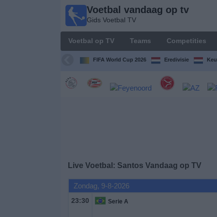
Voetbal vandaag op tv
Voetbal
Gids Voetbal TV
vandaag
op tv
Voetbal op TV
Teams
Competities
Gids Voetbal
TV
FIFA World Cup 2026
Eredivisie
Keu
Voetbal
op
TV
Teams
Competities
Live Voetbal: Santos Vandaag op TV
TV-
Zondag, 9-8-2026
kanalen
23:30
Serie A
Nieuws