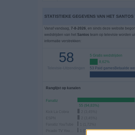
Gratis
STATISTIEKE GEGEVENS VAN HET SANTOS 
Widget
Vanaf vandaag,
7-8-2026
, en sinds deze website bego
wedstrijden van het
Santos
team op televisie worden u
informatie verstrekken:
58
5 Gratis wedstrijden
8,62%
Televisie-Uitzendingen
53 Paid gamesBetaalde wed
Ranglijst op kanalen
Fanatiz
55 (94,83%)
Kick La Cobra
2 (3,45%)
ESPN
2 (3,45%)
Fanatiz YouTube
1 (1,72%)
Picado TV YouTube
1 (1,72%)