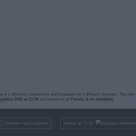
es
in 1 different competitions and broadcast on 1 different channels. The next 
gustus 2026 at 23:30
and broadcast on
Fanatiz (Live bekijken)
.
Verander naar je tijdzone
Voetbal op TV in
Nederlan