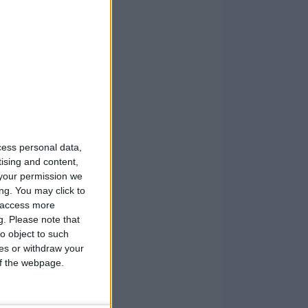
cess personal data,
tising and content,
your permission we
ng. You may click to
y access more
g.
Please note that
o object to such
ces or withdraw your
 of the webpage.