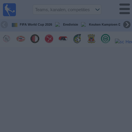
Voetbal
vandaag
op tv
FIFA World Cup 2026
Eredivisie
Keuken Kampioen Divisie
Gids Voetbal
TV
Voetbal
op
TV
Teams
Competities
TV-
kanalen
Nieuws