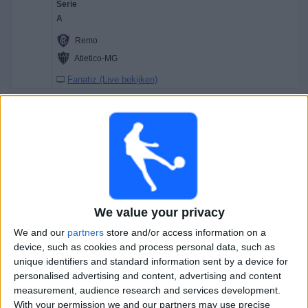
Remo
Atletico-MG
Fanatiz (Live bekijken)
Zondag, 9-8-2026
01:30
Serie A
Coritiba
Chapecoense-SC
We value your privacy
Fanatiz (Live bekijken)
We and our
partners
store and/or access information on a
02:00
Serie A
device, such as cookies and process personal data, such as
unique identifiers and standard information sent by a device for
personalised advertising and content, advertising and content
measurement, audience research and services development.
Botafogo RJ
With your permission we and our partners may use precise