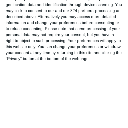
Fluminense
geolocation data and identification through device scanning. You
Fanatiz (Live bekijken)
may click to consent to our and our 824 partners’ processing as
described above. Alternatively you may access more detailed
16:00
Serie A
information and change your preferences before consenting or
to refuse consenting.
Please note that some processing of your
personal data may not require your consent, but you have a
Cruzeiro
right to object to such processing. Your preferences will apply to
Mirassol
this website only. You can change your preferences or withdraw
your consent at any time by returning to this site and clicking the
Fanatiz (Live bekijken)
"Privacy" button at the bottom of the webpage.
21:00
Serie A
Bahia
Vasco
Fanatiz (Live bekijken)
21:00
Serie A