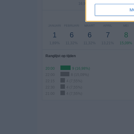
16,98%
1,89%
1,89
M
A
JANUARI
FEBRUARI
MAART
APRIL
MEI
1
6
6
7
8
1,89%
11,32%
11,32%
13,21%
15,09%
Ranglijst op tijden
20:00
9 (16,98%)
22:00
8 (15,09%)
22:15
4 (7,55%)
22:30
4 (7,55%)
21:00
4 (7,55%)