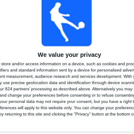
TOTAAL
MAXIMAAL
TOTAAL
1
4
20
COMPETITIES
VS
Tegenstanders
Comerciantes
Unidos
Ranglijst op competities
We value your privacy
Liga 1
53 (100%)
store and/or access information on a device, such as cookies and pro
ifiers and standard information sent by a device for personalised adver
Bekijk volledige ranglijst
tent measurement, audience research and services development.
With 
 use precise geolocation data and identification through device scanni
ur 824 partners’ processing as described above. Alternatively you ma
 and change your preferences before consenting or to refuse consentin
our personal data may not require your consent, but you have a right t
ferences will apply to this website only. You can change your preferen
 wedstrijden per dag van de week
y returning to this site and clicking the "Privacy" button at the bottom
DAG
DONDERDAG
VRIJDAG
ZATERDAG
ZONDAG
1
9
14
18