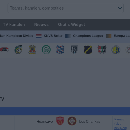
TV-kanalen
Nieuws
Gratis Widget
ken Kampioen Divisie
KNVB Beker
Champions League
Europa Le
TV
Fanatiz
Huancayo
Los Chankas
(Live
bekijken)