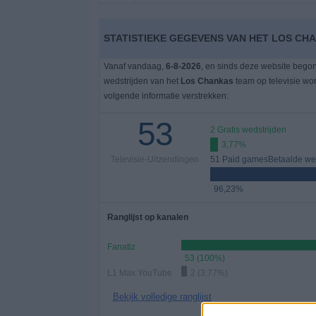
Gratis
STATISTIEKE GEGEVENS VAN HET LOS CHA
Widget
Vanaf vandaag,
6-8-2026
, en sinds deze website bego
wedstrijden van het
Los Chankas
team op televisie wo
volgende informatie verstrekken:
53
2 Gratis wedstrijden
3,77%
Televisie-Uitzendingen
51 Paid gamesBetaalde wed
96,23%
Ranglijst op kanalen
Fanatiz
53 (100%)
L1 Max YouTube
2 (3,77%)
Bekijk volledige ranglijst