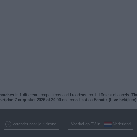
 matches
in 1 different competitions and broadcast on 1 different channels. The
t
vrijdag 7 augustus 2026 at 20:00
and broadcast on
Fanatiz (Live bekijken)
Verander naar je tijdzone
Voetbal op TV in
Nederland