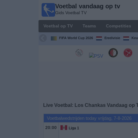
Voetbal vandaag op tv
Voetbal
Gids Voetbal TV
vandaag
op tv
Voetbal op TV
Teams
Competities
Gids Voetbal
TV
FIFA World Cup 2026
Eredivisie
Keu
Voetbal
op
TV
Teams
Competities
Live Voetbal: Los Chankas Vandaag op 
TV-
Voetbalwedstrijden today vrijdag, 7-8-2026
kanalen
20:00
Liga 1
Nieuws