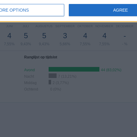
%
1,89%
16,98%
26,42%
33,96%
ORE OPTIONS
AGREE
antal wedstrijden per maand
JUNI
JULI
AUGUSTUS
SEPTEMBER
OKTOBER
NOVEMBER
DECEMBER
4
5
5
3
4
4
-
7,55%
9,43%
9,43%
5,66%
7,55%
7,55%
- %
Ranglijst op tijdslot
Avond
44 (83,02%)
Nacht
7 (13,21%)
Middag
2 (3,77%)
Ochtend
0 (0%)