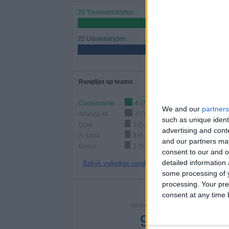
28 Thuiswedstrijden
52,83%
25 Uitwedstrijden
47,17%
Ranglijst op teams
Comerciantes Unidos
4 (7,55%)
We and our
partners
Alianza Atl.
4 (7,55%)
such as unique ident
Grau
3 (5,66%)
advertising and con
A. Lima
3 (5,66%)
and our partners may
Cusco
3 (5,66%)
consent to our and o
detailed information
Bekijk volledige ranglijst
some processing of y
processing. Your pre
Aantal
consent at any time b
MAANDAG
DINSDAG
WOENS
9
1
1