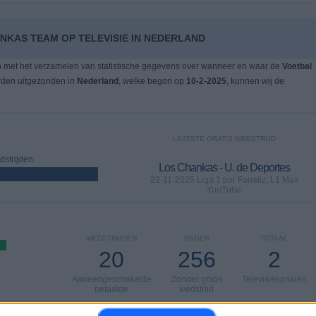
NKAS TEAM OP TELEVISIE IN NEDERLAND
n met het verzamelen van statistische gegevens over wanneer en waar de
Voetbal
rden uitgezonden in
Nederland
, welke begon op
10-2-2025
, kunnen wij de
LAATSTE GRATIS WEDSTRIJD
strijden
Los Chankas - U. de Deportes
22-11-2025 Liga 1 por Fanatiz, L1 Max
YouTube
WEDSTRIJDEN
DAGEN
TOTAAL
20
256
2
Aaneengeschakelde
Zonder gratis
Televisiekanalen
betaalde
wedstrijd