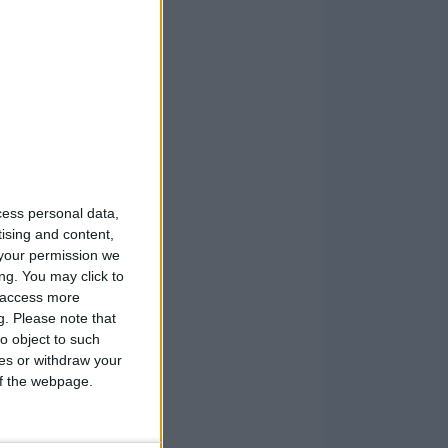
cess personal data,
tising and content,
your permission we
ng. You may click to
y access more
g.
Please note that
o object to such
ces or withdraw your
 of the webpage.