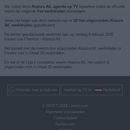
We zullen deze
Alianza Atl. agenda op TV
bijwerken zodra de officiële
media de volgende
live wedstrijden
bevestigen.
Sinds het begin van deze website zijn er
20 live uitgezonden Alianza
Atl. wedstrijden
gepubliceerd.
De eerste gepubliceerde wedstrijd was op zondag 8 februari 2026
tussen Los Chankas - Alianza Atl..
Het kanaal met de meeste live uitgezonden Alianza Atl. wedstrijden is
Fanatiz met in totaal 20 wedstrijden.
En het is de Liga 1 competitie waarin Alianza Atl. het vaakst is
uitgezonden met in totaal 20 wedstrijden.
Verander naar je tijdzone
Voetbal op TV in
Nederland
© WOSTI 2026 |
wosti.com
Algemene voorwaarden
Cookiesbeleid
Aanbevolen