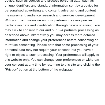
device, such as cookies and process personal data, such as
Cienciano
unique identifiers and standard information sent by a device for
Fanatiz (Live bekijken)
personalised advertising and content, advertising and content
measurement, audience research and services development.
Zondag, 2-8-2026
With your permission we and our partners may use precise
geolocation data and identification through device scanning. You
03:30
Liga 1
may click to consent to our and our 824 partners’ processing as
described above. Alternatively you may access more detailed
A. Lima
information and change your preferences before consenting or
Alianza Atl.
to refuse consenting.
Please note that some processing of your
Fanatiz (Live bekijken)
personal data may not require your consent, but you have a
right to object to such processing. Your preferences will apply to
this website only. You can change your preferences or withdraw
Vrijdag, 24-7-2026
your consent at any time by returning to this site and clicking the
22:00
Liga 1
"Privacy" button at the bottom of the webpage.
Alianza Atl.
Los Chankas
Fanatiz (Live bekijken)
Meer dagen