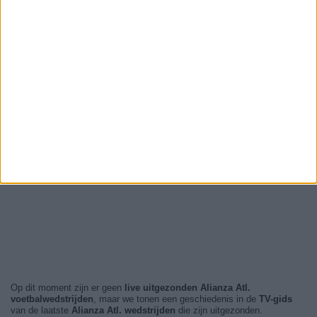
Op dit moment zijn er geen
live uitgezonden Alianza Atl.
voetbalwedstrijden
, maar we tonen een geschiedenis in de
TV-gids
van de laatste
Alianza Atl. wedstrijden
die zijn uitgezonden.