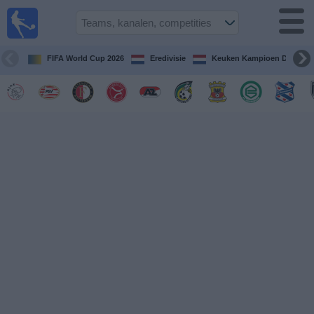
Voetbal
vandaag
op tv
FIFA World Cup 2026
Eredivisie
Keuken Kampioen Divisie
Gids Voetbal
TV
Voetbal
op
TV
Teams
Competities
TV-
kanalen
Nieuws