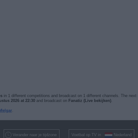
es
in 1 different competitions and broadcast on 1 different channels. The next 
stus 2026 at 22:30
and broadcast on
Fanatiz (Live bekijken)
.
 Melgar
.
Verander naar je tijdzone
Voetbal op TV in
Nederland