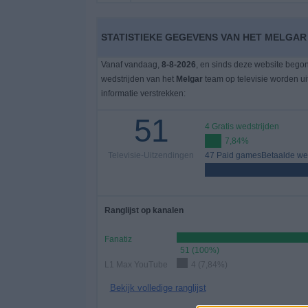
Gratis
STATISTIEKE GEGEVENS VAN HET MELGAR 
Widget
Vanaf vandaag,
8-8-2026
, en sinds deze website bego
wedstrijden van het
Melgar
team op televisie worden u
informatie verstrekken:
51
4 Gratis wedstrijden
7,84%
Televisie-Uitzendingen
47 Paid gamesBetaalde wed
Ranglijst op kanalen
Fanatiz
51 (100%)
L1 Max YouTube
4 (7,84%)
Bekijk volledige ranglijst