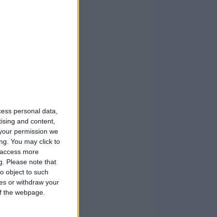
cess personal data,
tising and content,
your permission we
ng. You may click to
y access more
g.
Please note that
o object to such
ces or withdraw your
 of the webpage.