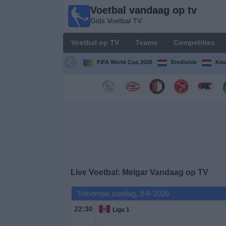
Voetbal vandaag op tv
Voetbal
Gids Voetbal TV
vandaag
op tv
Voetbal op TV
Teams
Competities
Gids Voetbal
TV
FIFA World Cup 2026
Eredivisie
Keu
Voetbal
op
TV
Teams
Competities
Live Voetbal: Melgar Vandaag op TV
TV-
Tomorrow zondag, 9-8-2026
kanalen
22:30
Liga 1
Nieuws