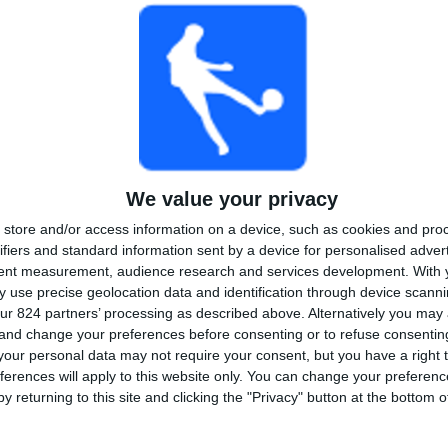
TOTAAL
MAXIMAAL
TOTAAL
1
4
20
COMPETITIES
VS Cienciano
Tegenstanders
Ranglijst op competities
Liga 1
51 (100%)
We value your privacy
Bekijk volledige ranglijst
store and/or access information on a device, such as cookies and pro
ifiers and standard information sent by a device for personalised adver
tent measurement, audience research and services development.
With 
 use precise geolocation data and identification through device scanni
ur 824 partners’ processing as described above. Alternatively you ma
 and change your preferences before consenting or to refuse consentin
 wedstrijden per dag van de week
our personal data may not require your consent, but you have a right t
ferences will apply to this website only. You can change your preferen
DAG
DONDERDAG
VRIJDAG
ZATERDAG
ZONDAG
y returning to this site and clicking the "Privacy" button at the bottom
-
10
12
18
%
- %
19,61%
23,53%
35,29%