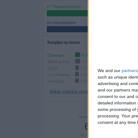
27 Thuiswedstrijden
52,94%
24 Uitwedstrijden
47,06%
Ranglijst op teams
Cienciano
4 (7,84%)
Sporting Cristal
4 (7,84%)
Cusco
3 (5,88%)
We and our
partners
Los Chankas
3 (5,88%)
such as unique ident
Huancayo
3 (5,88%)
advertising and con
and our partners may
Bekijk volledige ranglijst
consent to our and o
detailed information
Aantal
some processing of y
processing. Your pre
MAANDAG
DINSDAG
WOENS
consent at any time b
6
3
2
11,76%
5,88%
3,92