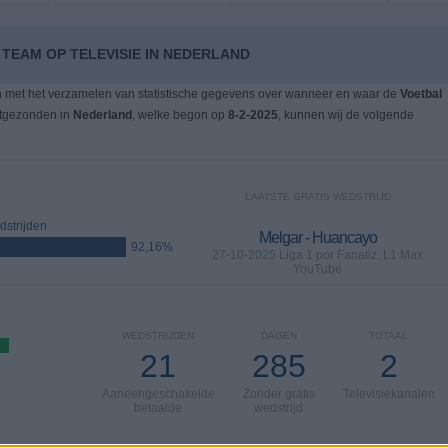
TEAM OP TELEVISIE IN NEDERLAND
n met het verzamelen van statistische gegevens over wanneer en waar de
Voetbal
itgezonden in
Nederland
, welke begon op
8-2-2025
, kunnen wij de volgende
LAATSTE GRATIS WEDSTRIJD
strijden
Melgar - Huancayo
92,16%
27-10-2025 Liga 1 por Fanatiz, L1 Max
YouTube
WEDSTRIJDEN
DAGEN
TOTAAL
21
285
2
Aaneengeschakelde
Zonder gratis
Televisiekanalen
betaalde
wedstrijd