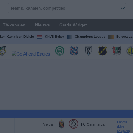
TV-kanalen
Nieuws
Gratis Widget
ken Kampioen Divisie
KNVB Beker
Champions League
Europa Le
Fanatiz
Melgar
FC Cajamarca
(Live
bekijken)