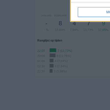
A
M
JANUARI
FEBRUARI
MAART
APRIL
MEI
-
8
4
7
9
- %
15,69%
7,84%
13,73%
17,65%
Ranglijst op tijden
22:00
7 (13,73%)
20:00
6 (11,76%)
01:00
4 (7,84%)
02:30
4 (7,84%)
22:30
3 (5,88%)