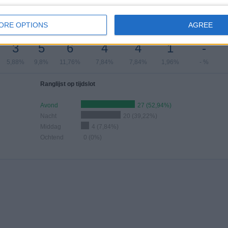
antal wedstrijden per maand
ORE OPTIONS
AGREE
JUNI
JULI
AUGUSTUS
SEPTEMBER
OKTOBER
NOVEMBER
DECEMBER
3
5
6
4
4
1
-
5,88%
9,8%
11,76%
7,84%
7,84%
1,96%
- %
Ranglijst op tijdslot
Avond
27 (52,94%)
Nacht
20 (39,22%)
Middag
4 (7,84%)
Ochtend
0 (0%)