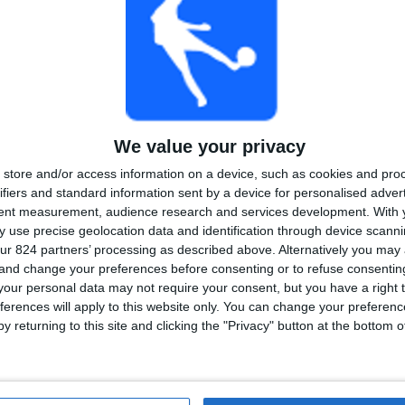
TOTAAL
TOTAAL
24
1
Total equipos
CANALES
100%
Ranking van teams op basis van aantal open wedstrijden
We value your privacy
Marokko
7 (13,46%)
store and/or access information on a device, such as cookies and pro
France
7 (13,46%)
ifiers and standard information sent by a device for personalised adver
Colombia
7 (13,46%)
tent measurement, audience research and services development.
With 
Argentina
7 (13,46%)
 use precise geolocation data and identification through device scanni
Norway
5 (9,62%)
ur 824 partners’ processing as described above. Alternatively you ma
 and change your preferences before consenting or to refuse consentin
Bekijk volledige ranglijst
our personal data may not require your consent, but you have a right t
ferences will apply to this website only. You can change your preferen
ijden
Ranking van teams op basis van aantal uitwedstrijden
y returning to this site and clicking the "Privacy" button at the bottom
France
6 (11,54%)
Marokko
4 (7,69%)
Mexico
3 (5,77%)