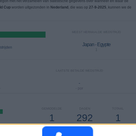
egon met het verzamelen van statistische gegevens over wanneer en waar de
ld Cup
worden uitgezonden in
Nederland
, die was op
27-9-2025
, kunnen we de
MEEST HERHAALDE WEDSTRIJD
Japan - Egypte
trijden
1
LAATSTE BETALDE WEDSTRIJD
-
+
- por
GEMIDDELDE
DAGEN
TOTAAL
1
292
1
KANALEN PER
Zonder gratis
Televisiekanalen
WEDSTRIJD
wedstrijd