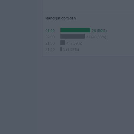
Ranglijst op tijden
01:00
26 (50%)
22:00
21 (40,38%)
21:30
4 (7,69%)
21:00
1 (1,92%)