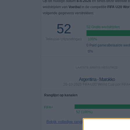
Op de huidige datum
8-8-2026
en sinds deze website b
wedstrijden van
Voetbal
in de competitie
FIFA U20 Wor
volgende gegevens verstrekken:
52
52 Gratis wedstrijden
Televisie-Uitzendingen
100%
0 Paid gamesBetaalde weds
0%
LAATSTE GRATIS WEDSTRIJD
Argentina - Marokko
20-10-2025 FIFA U20 World Cup por FIFA
Ranglijst op kanalen
FIFA+
52 (100%)
Bekijk volledige ranglijst