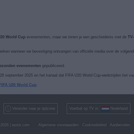
U20 World Cup
evenementen, maar we tonen je een geschiedenis met de
TV-
erken wanneer we bevestiging ontvangen van officiële media over de volgen
tgezonden evenementen
gepubliceerd.
8 september 2025 en het kanaal dat FIFA U20 World Cup-wedstrijden het vaa
 FIFA U20 World Cup
.
Verander naar je tijdzone
Voetbal op TV in
Nederland
2026 |
wosti.com
Algemene voorwaarden
Cookiesbeleid
Aanbevolen