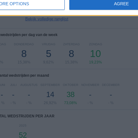
Colombia
3 (5,77%)
ORE OPTIONS
AGREE
Norway
3 (5,77%)
Bekijk volledige ranglijst
 wedstrijden per dag van de week
DAG
DONDERDAG
VRIJDAG
ZATERDAG
ZONDAG
8
5
8
10
8%
15,38%
9,62%
15,38%
19,23%
antal wedstrijden per maand
JUNI
JULI
AUGUSTUS
SEPTEMBER
OKTOBER
NOVEMBER
DECEMBER
-
-
-
14
38
-
-
- %
- %
- %
26,92%
73,08%
- %
- %
TAL WEDSTRIJDEN PER JAAR
2025
52