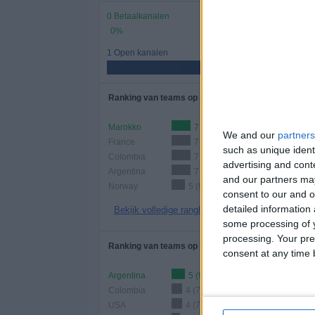
0 Betaalkanalen
0%
1 Open kanalen
Ranking van teams op basis van aantal wedstrijden
Marokko
7 (13,46%)
We and our
partners
France
7 (13,46%)
such as unique ident
Colombia
7 (13,46%)
advertising and con
Argentina
7 (13,46%)
and our partners may
Norway
5 (9,62%)
consent to our and o
detailed information
Bekijk volledige ranglijst
some processing of y
processing. Your pre
Ranking van teams op basis van aantal thuiswedstr
consent at any time b
Argentina
5 (9,62%)
Colombia
4 (7,69%)
USA
4 (7,69%)