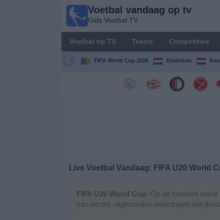
Voetbal vandaag op tv
Voetbal
Gids Voetbal TV
vandaag
op tv
Voetbal op TV
Teams
Competities
Gids Voetbal
TV
FIFA World Cup 2026
Eredivisie
Keu
Voetbal
op
TV
Teams
Competities
Live Voetbal Vandaag: FIFA U20 World 
TV-
kanalen
FIFA U20 World Cup:
Op dit moment wordt e
van eerder uitgezonden wedstrijden bekijken
Nieuws