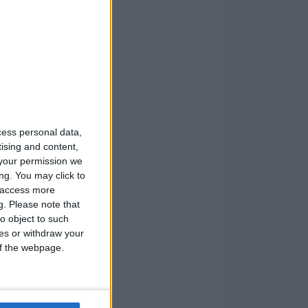
cess personal data,
tising and content,
your permission we
ng. You may click to
y access more
g.
Please note that
o object to such
ces or withdraw your
 of the webpage.