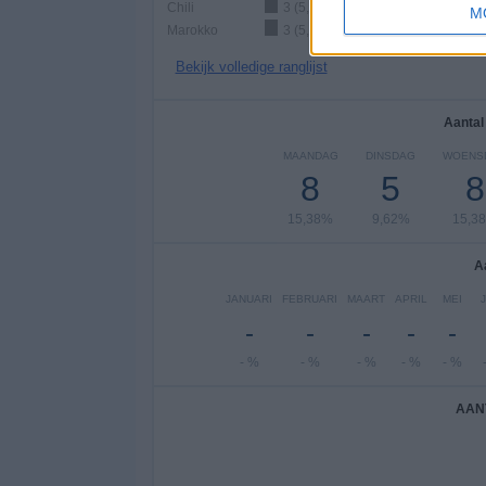
Chili
3 (5,77%)
M
Marokko
3 (5,77%)
Bekijk volledige ranglijst
Aantal
MAANDAG
DINSDAG
WOENS
8
5
8
15,38%
9,62%
15,3
A
JANUARI
FEBRUARI
MAART
APRIL
MEI
-
-
-
-
-
- %
- %
- %
- %
- %
AAN