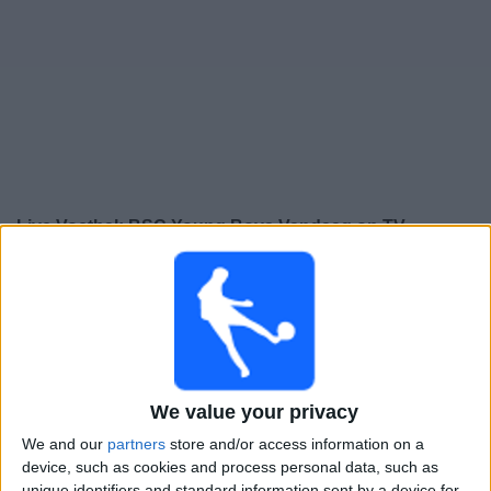
Gratis
Widget
Live Voetbal: BSC Young Boys Vandaag op TV
×
BSC Young Boys:
Op dit moment wordt er geen
voetbalwedstrijd uitgezonden. Je kunt de geschiedenis
van eerder uitgezonden wedstrijden bekijken.
Donderdag, 29-1-2026
We value your privacy
21:00
Europa League
We and our
partners
store and/or access information on a
Ligafase
device, such as cookies and process personal data, such as
unique identifiers and standard information sent by a device for