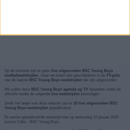
Op dit moment zijn er geen
live uitgezonden BSC Young Boys
voetbalwedstrijden
, maar we tonen een geschiedenis in de
TV-gids
van de laatste
BSC Young Boys wedstrijden
die zijn uitgezonden.
We zullen deze
BSC Young Boys agenda op TV
bijwerken zodra de
officiële media de volgende
live wedstrijden
bevestigen.
Sinds het begin van deze website zijn er
10 live uitgezonden BSC
Young Boys wedstrijden
gepubliceerd.
De eerste gepubliceerde wedstrijd was op woensdag 22 januari 2025
tussen Celtic - BSC Young Boys.