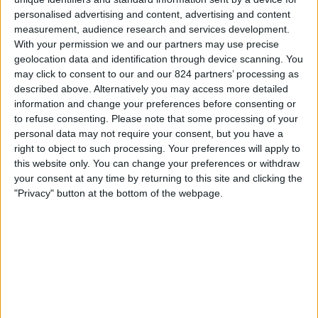
VfB Stuttgart
personalised advertising and content, advertising and content
BSC Young Boys
measurement, audience research and services development.
Kanaal nog te bevestigen
With your permission we and our partners may use precise
geolocation data and identification through device scanning. You
may click to consent to our and our 824 partners’ processing as
Donderdag, 22-1-2026
described above. Alternatively you may access more detailed
18:45
Europa League
information and change your preferences before consenting or
Ligafase
to refuse consenting.
Please note that some processing of your
personal data may not require your consent, but you have a
BSC Young Boys
right to object to such processing. Your preferences will apply to
Olympique Lyon
this website only. You can change your preferences or withdraw
your consent at any time by returning to this site and clicking the
Kanaal nog te bevestigen
"Privacy" button at the bottom of the webpage.
Donderdag, 11-12-2025
18:45
Europa League
Ligafase
BSC Young Boys
Lille OSC
Kanaal nog te bevestigen