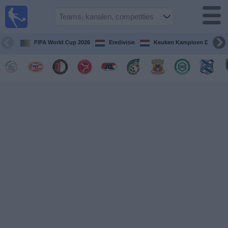
Voetbal
vandaag
op tv
FIFA World Cup 2026
Eredivisie
Keuken Kampioen Divisie
Gids Voetbal
TV
Voetbal
op
TV
Teams
Competities
TV-
kanalen
Nieuws