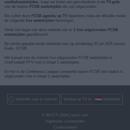
voetbalwedstrijden
, maar we tonen een geschiedenis in de
TV-gids
van de laatste
FCSB wedstrijden
die zijn uitgezonden.
We zullen deze
FCSB agenda op TV
bijwerken zodra de officiële media
de volgende
live wedstrijden
bevestigen.
Sinds het begin van deze website zijn er
1 live uitgezonden FCSB
wedstrijden
gepubliceerd.
De eerste gepubliceerde wedstrijd was op donderdag 30 juli 2026 tussen
Auda - FCSB.
Het kanaal met de meeste live uitgezonden FCSB wedstrijden is
OneFootball PPV met in totaal 1 wedstrijden.
En het is de Conference League competitie waarin FCSB het vaakst is
uitgezonden met in totaal 1 wedstrijden.
Verander naar je tijdzone
Voetbal op TV in
Nederland
© WOSTI 2026 |
wosti.com
Algemene voorwaarden
Cookiesbeleid