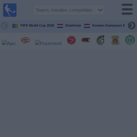
Voetbal
vandaag
op tv
FIFA World Cup 2026
Eredivisie
Keuken Kampioen Divisie
Gids Voetbal
TV
Voetbal
op
TV
Teams
Competities
TV-
kanalen
Nieuws