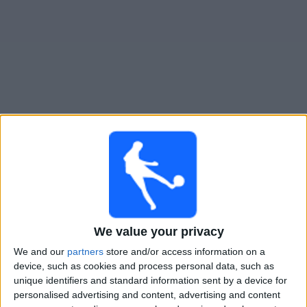
Gratis
Widget
Live Voetbal: FCSB Vandaag op TV
×
FCSB:
Op dit moment wordt er geen voetbalwedstrijd
uitgezonden. Je kunt de geschiedenis van eerder
uitgezonden wedstrijden bekijken.
We value your privacy
Donderdag, 30-7-2026
We and our
partners
store and/or access information on a
device, such as cookies and process personal data, such as
18:00
Conference League
unique identifiers and standard information sent by a device for
2e kwalificatieronde
personalised advertising and content, advertising and content