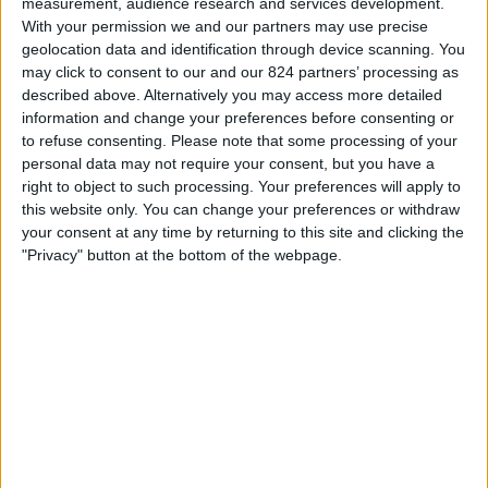
measurement, audience research and services development.
Auda
With your permission we and our partners may use precise
FCSB
geolocation data and identification through device scanning. You
OneFootball PPV
may click to consent to our and our 824 partners’ processing as
described above. Alternatively you may access more detailed
information and change your preferences before consenting or
STATISTIEKE GEGEVENS VAN HET FCSB TEAM OP
to refuse consenting.
Please note that some processing of your
TELEVISIE IN NEDERLAND
personal data may not require your consent, but you have a
right to object to such processing. Your preferences will apply to
Vanaf vandaag,
7-8-2026
, en sinds deze website begon met het
this website only. You can change your preferences or withdraw
verzamelen van statistische gegevens over wanneer en waar de
Voetbal
your consent at any time by returning to this site and clicking the
wedstrijden van het
FCSB
team op televisie worden uitgezonden in
"Privacy" button at the bottom of the webpage.
Nederland
, welke begon op
30-1-2025
, kunnen wij de volgende
informatie verstrekken:
8
Televisie-Uitzendingen
0 Gratis wedstrijden
0%
8 Paid gamesBetaalde wedstrijden
100%