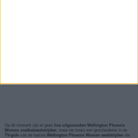
Op dit moment zijn er geen
live uitgezonden Wellington Phoenix
Women voetbalwedstrijden
, maar we tonen een geschiedenis in de
TV-gids
van de laatste
Wellington Phoenix Women wedstrijden
die