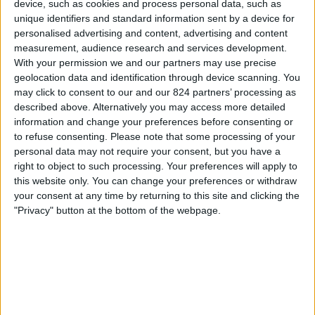
device, such as cookies and process personal data, such as
Melbourne City Women
unique identifiers and standard information sent by a device for
personalised advertising and content, advertising and content
Wellington Phoenix Women
measurement, audience research and services development.
A-Leagues YouTube
With your permission we and our partners may use precise
geolocation data and identification through device scanning. You
Zondag, 10-5-2026
may click to consent to our and our 824 partners’ processing as
described above. Alternatively you may access more detailed
04:30
A-League Vrouwen
information and change your preferences before consenting or
to refuse consenting.
Please note that some processing of your
Wellington Phoenix Women
personal data may not require your consent, but you have a
Brisbane Roar Women
right to object to such processing. Your preferences will apply to
A-Leagues YouTube
this website only. You can change your preferences or withdraw
your consent at any time by returning to this site and clicking the
"Privacy" button at the bottom of the webpage.
Zondag, 3-5-2026
09:00
A-League Vrouwen
Brisbane Roar Women
Wellington Phoenix Women
A-Leagues YouTube