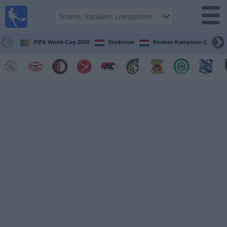
Voetbal
vandaag
op tv
FIFA World Cup 2026
Eredivisie
Keuken Kampioen Divisie
Gids Voetbal
TV
Voetbal
op
TV
Teams
Competities
TV-
kanalen
Nieuws