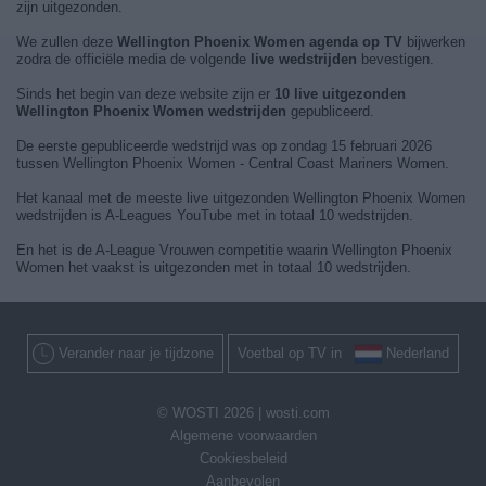
zijn uitgezonden.
We zullen deze
Wellington Phoenix Women agenda op TV
bijwerken
zodra de officiële media de volgende
live wedstrijden
bevestigen.
Sinds het begin van deze website zijn er
10 live uitgezonden
Wellington Phoenix Women wedstrijden
gepubliceerd.
De eerste gepubliceerde wedstrijd was op zondag 15 februari 2026
tussen Wellington Phoenix Women - Central Coast Mariners Women.
Het kanaal met de meeste live uitgezonden Wellington Phoenix Women
wedstrijden is A-Leagues YouTube met in totaal 10 wedstrijden.
En het is de A-League Vrouwen competitie waarin Wellington Phoenix
Women het vaakst is uitgezonden met in totaal 10 wedstrijden.
Verander naar je tijdzone
Voetbal op TV in
Nederland
© WOSTI 2026 |
wosti.com
Algemene voorwaarden
Cookiesbeleid
Aanbevolen