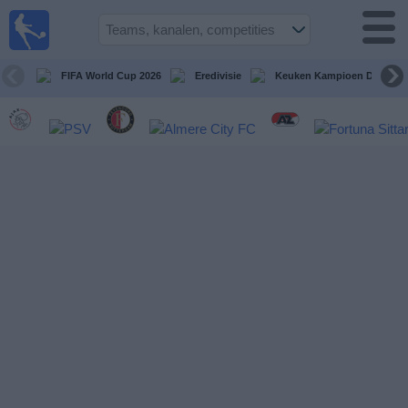
Voetbal
vandaag
op tv
FIFA World Cup 2026
Eredivisie
Keuken Kampioen Divisie
Gids Voetbal
TV
Voetbal
op
TV
Teams
Competities
TV-
kanalen
Nieuws