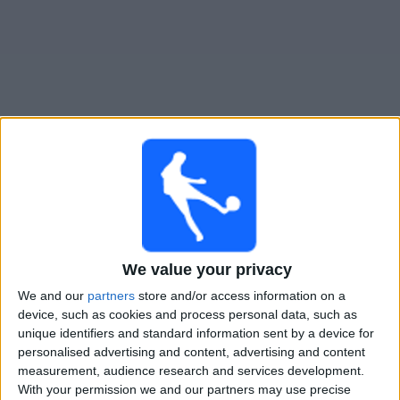
Gratis
Widget
Live Voetbal: FC Volendam Vandaag op TV
Tomorrow maandag, 10-8-2026
20:00
Keuken Kampioen Divisie
We value your privacy
Jong PSV
We and our
partners
store and/or access information on a
FC Volendam
device, such as cookies and process personal data, such as
unique identifiers and standard information sent by a device for
personalised advertising and content, advertising and content
ESPN
measurement, audience research and services development.
With your permission we and our partners may use precise