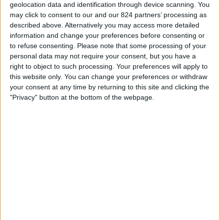
geolocation data and identification through device scanning. You
STATISTIEKE GEGEVENS VAN HET FC VOLENDAM TEAM
may click to consent to our and our 824 partners’ processing as
OP TELEVISIE IN NEDERLAND
described above. Alternatively you may access more detailed
information and change your preferences before consenting or
Vanaf vandaag,
9-8-2026
, en sinds deze website begon met het
to refuse consenting.
Please note that some processing of your
verzamelen van statistische gegevens over wanneer en waar de
Voetbal
personal data may not require your consent, but you have a
wedstrijden van het
FC Volendam
team op televisie worden uitgezonden
right to object to such processing. Your preferences will apply to
in
Nederland
, welke begon op
19-12-2024
, kunnen wij de volgende
this website only. You can change your preferences or withdraw
informatie verstrekken:
your consent at any time by returning to this site and clicking the
"Privacy" button at the bottom of the webpage.
60
Televisie-Uitzendingen
0 Gratis wedstrijden
0%
60 Paid gamesBetaalde wedstrijden
100%
Ranglijst op kanalen
WatchESPN
52 (86,67%)