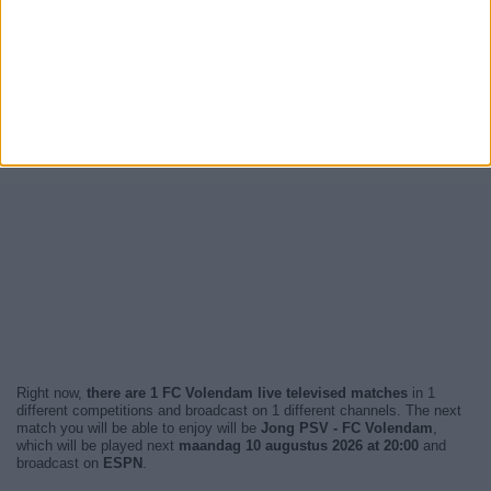
Right now,
there are 1 FC Volendam live televised matches
in 1
different competitions and broadcast on 1 different channels. The next
match you will be able to enjoy will be
Jong PSV - FC Volendam
,
which will be played next
maandag 10 augustus 2026 at 20:00
and
broadcast on
ESPN
.