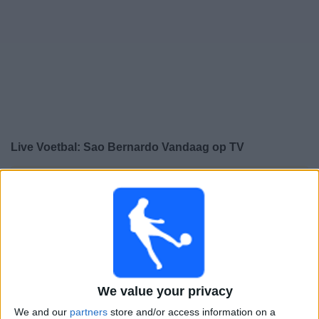
Gratis
Widget
Live Voetbal: Sao Bernardo Vandaag op TV
×
Sao Bernardo:
Op dit moment wordt er geen
voetbalwedstrijd uitgezonden. Je kunt de geschiedenis
van eerder uitgezonden wedstrijden bekijken.
Zondag, 23-2-2025
22:30
Campeonato Paulista
We value your privacy
We and our
partners
store and/or access information on a