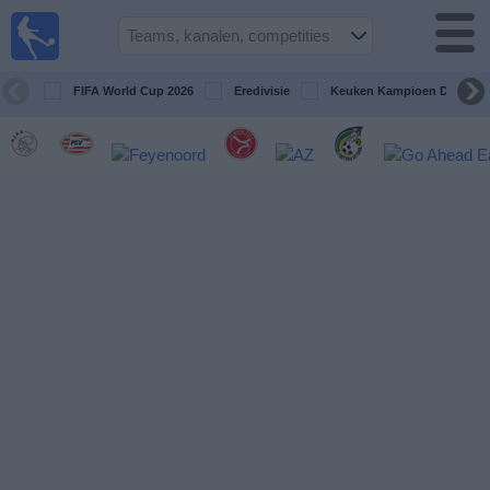
Voetbal
vandaag
op tv
FIFA World Cup 2026
Eredivisie
Keuken Kampioen Divisie
Gids Voetbal
TV
Voetbal
op
TV
Teams
Competities
TV-
kanalen
Nieuws