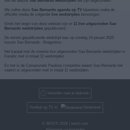
van de laatste
Sao Bernardo wedstrijden
die zijn uitgezonden.
We zullen deze
Sao Bernardo agenda op TV
bijwerken zodra de
officiële media de volgende
live wedstrijden
bevestigen.
Sinds het begin van deze website zijn er
11 live uitgezonden Sao
Bernardo wedstrijden
gepubliceerd.
De eerste gepubliceerde wedstrijd was op zondag 19 januari 2025
tussen Sao Bernardo - Bragantino.
Het kanaal met de meeste live uitgezonden Sao Bernardo wedstrijden is
Fanatiz met in totaal 11 wedstrijden.
En het is de Campeonato Paulista competitie waarin Sao Bernardo het
vaakst is uitgezonden met in totaal 11 wedstrijden.
Verander naar je tijdzone
Voetbal op TV in
Nederland
© WOSTI 2026 |
wosti.com
Algemene voorwaarden