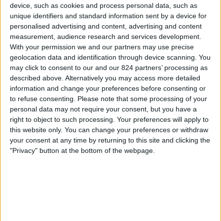
device, such as cookies and process personal data, such as
Sao Bernardo
unique identifiers and standard information sent by a device for
Sao Paulo
personalised advertising and content, advertising and content
Fanatiz (Live bekijken)
measurement, audience research and services development.
With your permission we and our partners may use precise
Vrijdag, 21-2-2025
geolocation data and identification through device scanning. You
may click to consent to our and our 824 partners’ processing as
01:35
Campeonato Paulista
described above. Alternatively you may access more detailed
information and change your preferences before consenting or
to refuse consenting.
Please note that some processing of your
Portuguesa
personal data may not require your consent, but you have a
right to object to such processing. Your preferences will apply to
Sao Bernardo
this website only. You can change your preferences or withdraw
Fanatiz (Live bekijken)
your consent at any time by returning to this site and clicking the
"Privacy" button at the bottom of the webpage.
Zondag, 16-2-2025
20:00
Campeonato Paulista
Sao Bernardo
Guarani