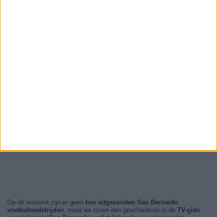
Op dit moment zijn er geen
live uitgezonden Sao Bernardo
voetbalwedstrijden
, maar we tonen een geschiedenis in de
TV-gids