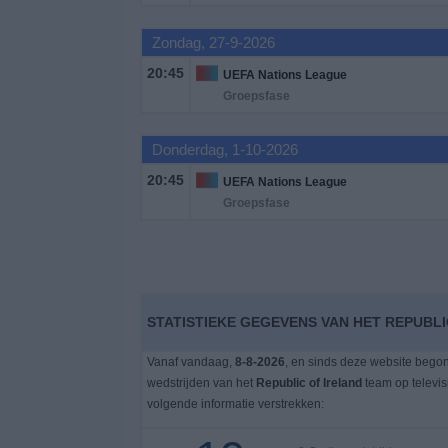
Zondag, 27-9-2026
Gratis
Widget
20:45
UEFA Nations League
Groepsfase
Donderdag, 1-10-2026
20:45
UEFA Nations League
Groepsfase
STATISTIEKE GEGEVENS VAN HET REPUBLI
Vanaf vandaag,
8-8-2026
, en sinds deze website bego
wedstrijden van het
Republic of Ireland
team op televi
volgende informatie verstrekken: