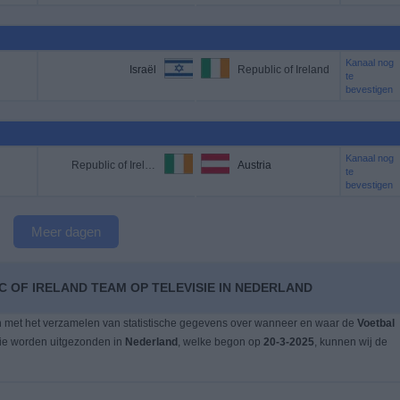
Kanaal nog
Israël
Republic of Ireland
te
bevestigen
Kanaal nog
Republic of Ireland
Austria
te
bevestigen
Meer dagen
C OF IRELAND TEAM OP TELEVISIE IN NEDERLAND
n met het verzamelen van statistische gegevens over wanneer en waar de
Voetbal
sie worden uitgezonden in
Nederland
, welke begon op
20-3-2025
, kunnen wij de