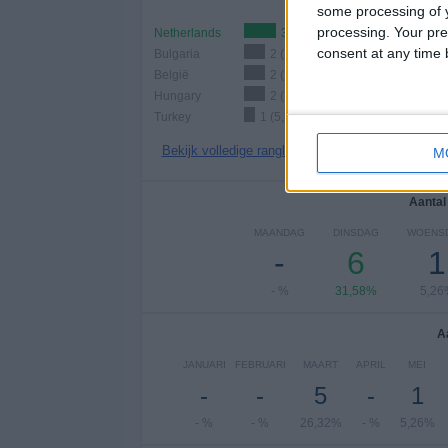
some processing of y
processing. Your pre
Netherlands
3 (15,79%)
consent at any time b
Bulgaria
2 (10,53%)
België
2 (10,53%)
Hungary
2 (10,53%)
Turkey
1 (5,26%)
Bekijk volledige ranglijst
M
Aantal
MAANDAG
DINSDAG
WOENS
-
6
1
- %
31,58%
5,26
A
JANUARI
FEBRUARI
MAART
APRIL
MEI
-
-
5
-
1
- %
- %
26,32%
- %
5,26%