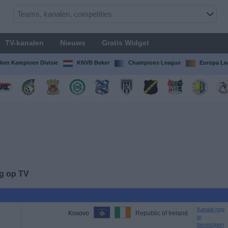
TV-kanalen
Nieuws
Gratis Widget
ken Kampioen Divisie
KNVB Beker
Champions League
Europa Le
ag op TV
Kanaal nog
Kosovo
Republic of Ireland
te
bevestigen