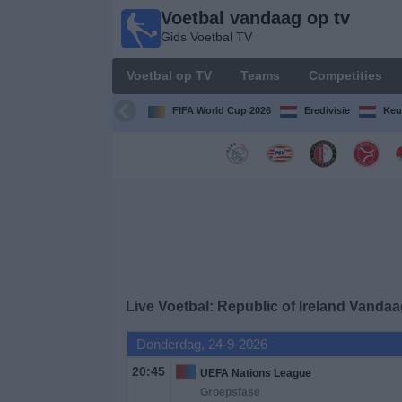
Voetbal vandaag op tv
Voetbal
Gids Voetbal TV
vandaag
op tv
Voetbal op TV
Teams
Competities
Gids Voetbal
TV
FIFA World Cup 2026
Eredivisie
Keu
Voetbal
op
TV
Teams
Competities
Live Voetbal: Republic of Ireland Vanda
TV-
Donderdag, 24-9-2026
kanalen
20:45
UEFA Nations League
Groepsfase
Nieuws