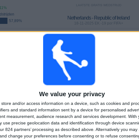
LAATSTE GRATIS WEDSTRIJD
,11%
strijden
Netherlands - Republic of Ireland
57,89%
18-11-2025 EK -19 por FIFA+
WEDSTRIJDEN
DAGEN
TOTAAL
3
262
12
Aaneengeschakelde
Zonder gratis
Televisiekanalen
betaalde
wedstrijd
We value your privacy
store and/or access information on a device, such as cookies and pro
TOTAAL
MAXIMAAL
TOTAAL
6
3
14
ifiers and standard information sent by a device for personalised adver
tent measurement, audience research and services development.
With 
COMPETITIES
VS Netherlands
Tegenstanders
 use precise geolocation data and identification through device scanni
ur 824 partners’ processing as described above. Alternatively you ma
 and change your preferences before consenting or to refuse consentin
Ranglijst op competities