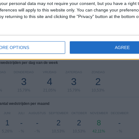
our personal data may not require your consent, but you have a right t
ferences will apply to this website only. You can change your preferen
FIFA World Cup 2026
5 (26,32%)
y returning to this site and clicking the "Privacy" button at the bottom
FIFA U17 World Cup
5 (26,32%)
UEFA Nations League Women
3 (15,79%)
EK -19
2 (10,53%)
UEFA Nations League
2 (10,53%)
Bekijk volledige ranglijst
ORE OPTIONS
AGREE
 wedstrijden per dag van de week
DAG
DONDERDAG
VRIJDAG
ZATERDAG
ZONDAG
3
4
3
2
%
15,79%
21,05%
15,79%
10,53%
antal wedstrijden per maand
JUNI
JULI
AUGUSTUS
SEPTEMBER
OKTOBER
NOVEMBER
DECEMBER
1
-
-
2
2
8
-
5,26%
- %
- %
10,53%
10,53%
42,11%
- %