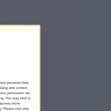
cess personal data,
tising and content,
your permission we
ng. You may click to
y access more
g.
Please note that