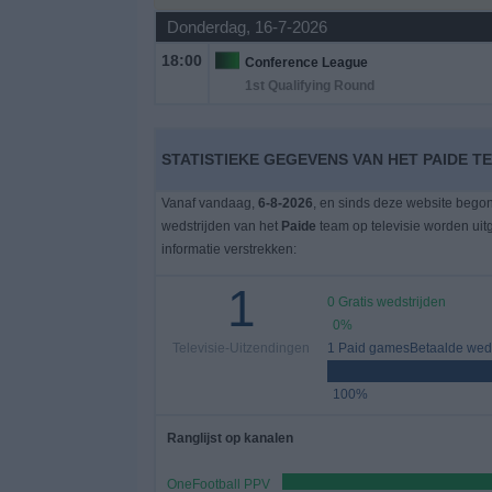
Donderdag, 16-7-2026
Gratis
18:00
Conference League
Widget
1st Qualifying Round
STATISTIEKE GEGEVENS VAN HET PAIDE T
Vanaf vandaag,
6-8-2026
, en sinds deze website bego
wedstrijden van het
Paide
team op televisie worden ui
informatie verstrekken:
1
0 Gratis wedstrijden
0%
Televisie-Uitzendingen
1 Paid gamesBetaalde weds
100%
Ranglijst op kanalen
OneFootball PPV