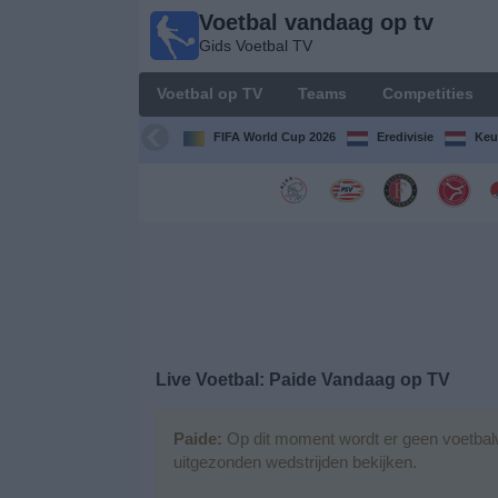
Voetbal vandaag op tv
Voetbal
Gids Voetbal TV
vandaag
op tv
Voetbal op TV
Teams
Competities
Gids Voetbal
TV
FIFA World Cup 2026
Eredivisie
Keu
Voetbal
op
TV
Teams
Competities
Live Voetbal: Paide Vandaag op TV
TV-
kanalen
Paide:
Op dit moment wordt er geen voetbalw
uitgezonden wedstrijden bekijken.
Nieuws