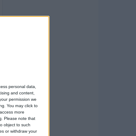
cess personal data,
tising and content,
your permission we
ng. You may click to
y access more
g.
Please note that
o object to such
ces or withdraw your