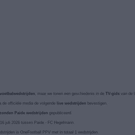
 voetbalwedstrijden
, maar we tonen een geschiedenis in de
TV-gids
van de l
a de officiële media de volgende
live wedstrijden
bevestigen.
ezonden Paide wedstrijden
gepubliceerd.
16 juli 2026 tussen Paide - FC Hegelmann.
strijden is OneFootball PPV met in totaal 1 wedstrijden.