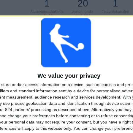
1
20
1
Aaneengeschakelde
Zonder gratis
Televisiekanalen
betaalde
wedstrijd
TOTAAL
MAXIMAAL
TOTAAL
100%
1
1
1
COMPETITIES
VS FC
Tegenstanders
Hegelmann
Ranglijst op competities
We value your privacy
1 (100%)
Conference League
1 (100%)
store and/or access information on a device, such as cookies and pro
Bekijk volledige ranglijst
ifiers and standard information sent by a device for personalised adver
tent measurement, audience research and services development.
With 
 wedstrijden per dag van de week
 use precise geolocation data and identification through device scanni
ur 824 partners’ processing as described above. Alternatively you ma
SDAG
DONDERDAG
VRIJDAG
ZATERDAG
ZONDAG
 and change your preferences before consenting or to refuse consentin
1
-
-
-
our personal data may not require your consent, but you have a right t
ferences will apply to this website only. You can change your preferen
%
100%
- %
- %
- %