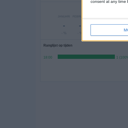
consent at any time b
A
JANUARI
FEBRUARI
MAART
APRIL
MEI
JU
-
-
-
-
-
M
- %
- %
- %
- %
- %
-
Ranglijst op tijden
18:00
1 (100