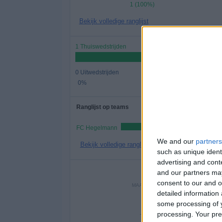
1 (100%)
Bekijk volledige ranglijst
1 Thuiswedstrijden
0 Uitwedstrijden
0%
Ranglijst op teams
FC Hegelmann
We and our
partners
Bekijk volledige ranglijst
such as unique ident
advertising and con
Aantal
and our partners may
consent to our and o
MAANDAG
DINSDAG
WOEN
detailed information
-
-
-
some processing of y
processing. Your pre
- %
- %
- 