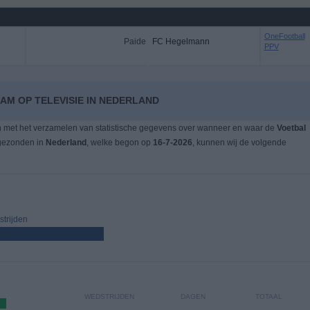
OneFootball
Paide
FC Hegelmann
PPV
EAM OP TELEVISIE IN NEDERLAND
n met het verzamelen van statistische gegevens over wanneer en waar de
Voetbal
tgezonden in
Nederland
, welke begon op
16-7-2026
, kunnen wij de volgende
trijden
WEDSTRIJDEN
DAGEN
TOTAAL