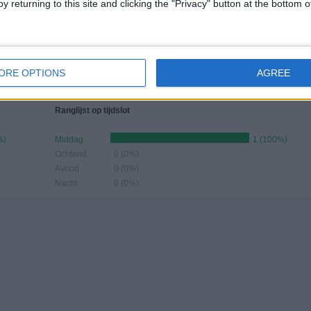
y returning to this site and clicking the "Privacy" button at the bottom
antal wedstrijden per maand
NI
JULI
AUGUSTUS
SEPTEMBER
OKTOBER
NOVEMBER
DECEMBER
-
1
-
-
-
-
-
ORE OPTIONS
AGREE
 %
100%
- %
- %
- %
- %
- %
Ranglijst op tijdslot
%)
Middag
1 (100%)
Ochtend
0 (0%)
Avond
0 (0%)
Nacht
0 (0%)