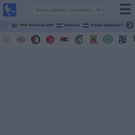
Voetbal
vandaag
op tv
FIFA World Cup 2026
Eredivisie
Keuken Kampioen Divisie
Gids Voetbal
TV
Voetbal
op
TV
Teams
Competities
TV-
kanalen
Nieuws