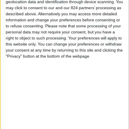
U. Cluj
geolocation data and identification through device scanning. You
may click to consent to our and our 824 partners’ processing as
FC Dynamo Kiev
described above. Alternatively you may access more detailed
OneFootball PPV
information and change your preferences before consenting or
to refuse consenting.
Please note that some processing of your
personal data may not require your consent, but you have a
STATISTIEKE GEGEVENS VAN HET U. CLUJ TEAM OP
right to object to such processing. Your preferences will apply to
TELEVISIE IN NEDERLAND
this website only. You can change your preferences or withdraw
your consent at any time by returning to this site and clicking the
Vanaf vandaag,
8-8-2026
, en sinds deze website begon met het
"Privacy" button at the bottom of the webpage.
verzamelen van statistische gegevens over wanneer en waar de
Voetbal
wedstrijden van het
U. Cluj
team op televisie worden uitgezonden in
Nederland
, welke begon op
16-7-2026
, kunnen wij de volgende
informatie verstrekken:
1
Televisie-Uitzendingen
0 Gratis wedstrijden
0%
1 Paid gamesBetaalde wedstrijden
100%