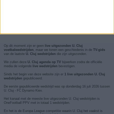
Op dit moment zijn er geen
live uitgezonden U. Cluj
voetbalwedstrijden
, maar we tonen een geschiedenis in de
TV-gids
van de laatste
U. Cluj wedstrijden
die zijn uitgezonden.
We zullen deze
U. Cluj agenda op TV
bijwerken zodra de officiële
media de volgende
live wedstrijden
bevestigen.
Sinds het begin van deze website zijn er
1 live uitgezonden U. Cluj
wedstrijden
gepubliceerd.
De eerste gepubliceerde wedstrijd was op donderdag 16 juli 2026 tussen
U. Cluj - FC Dynamo Kiev.
Het kanaal met de meeste live uitgezonden U. Cluj wedstrijden is
OneFootball PPV met in totaal 1 wedstrijden.
En het is de Europa League competitie waarin U. Cluj het vaakst is