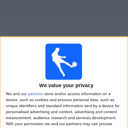
Gratis
Widget
Live Voetbal: U. Cluj Vandaag op TV
×
U. Cluj:
Op dit moment wordt er geen voetbalwedstrijd
uitgezonden. Je kunt de geschiedenis van eerder
We value your privacy
uitgezonden wedstrijden bekijken.
We and our
partners
store and/or access information on a
device, such as cookies and process personal data, such as
Donderdag, 16-7-2026
unique identifiers and standard information sent by a device for
personalised advertising and content, advertising and content
19:30
Europa League
measurement, audience research and services development.
1st Qualifying Round
With your permission we and our partners may use precise