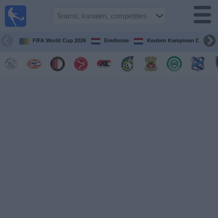
Voetbal
vandaag
op tv
FIFA World Cup 2026
Eredivisie
Keuken Kampioen Divisie
Gids Voetbal
TV
Voetbal
op
TV
Teams
Competities
TV-
kanalen
Nieuws