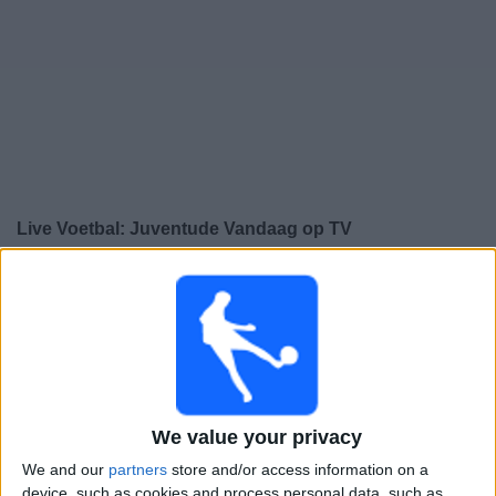
Gratis
Widget
Live Voetbal: Juventude Vandaag op TV
×
Juventude:
Op dit moment wordt er geen
voetbalwedstrijd uitgezonden. Je kunt de geschiedenis
van eerder uitgezonden wedstrijden bekijken.
Zondag, 7-12-2025
20:00
Serie A
We value your privacy
We and our
partners
store and/or access information on a
Corinthians
device, such as cookies and process personal data, such as