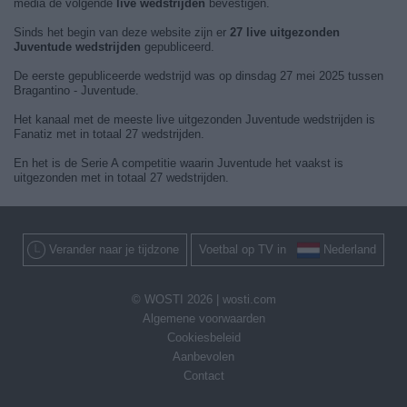
media de volgende
live wedstrijden
bevestigen.
Sinds het begin van deze website zijn er
27 live uitgezonden
Juventude wedstrijden
gepubliceerd.
De eerste gepubliceerde wedstrijd was op dinsdag 27 mei 2025 tussen
Bragantino - Juventude.
Het kanaal met de meeste live uitgezonden Juventude wedstrijden is
Fanatiz met in totaal 27 wedstrijden.
En het is de Serie A competitie waarin Juventude het vaakst is
uitgezonden met in totaal 27 wedstrijden.
Verander naar je tijdzone
Voetbal op TV in
Nederland
© WOSTI 2026 |
wosti.com
Algemene voorwaarden
Cookiesbeleid
Aanbevolen
Contact