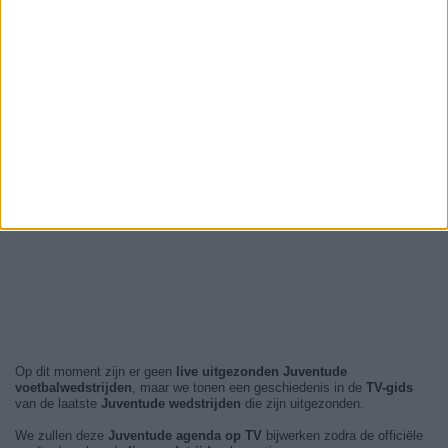
Op dit moment zijn er geen
live uitgezonden Juventude
voetbalwedstrijden
, maar we tonen een geschiedenis in de
TV-gids
van de laatste
Juventude wedstrijden
die zijn uitgezonden.
We zullen deze
Juventude agenda op TV
bijwerken zodra de officiële