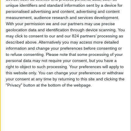
Juventude
unique identifiers and standard information sent by a device for
Fanatiz (Live bekijken)
personalised advertising and content, advertising and content
measurement, audience research and services development.
With your permission we and our partners may use precise
Vrijdag, 28-11-2025
geolocation data and identification through device scanning. You
23:00
Serie A
may click to consent to our and our 824 partners’ processing as
described above. Alternatively you may access more detailed
Juventude
information and change your preferences before consenting or
Bahia
to refuse consenting.
Please note that some processing of your
personal data may not require your consent, but you have a
Fanatiz (Live bekijken)
right to object to such processing. Your preferences will apply to
this website only. You can change your preferences or withdraw
Zondag, 23-11-2025
your consent at any time by returning to this site and clicking the
"Privacy" button at the bottom of the webpage.
20:00
Serie A
Sao Paulo
Juventude
Fanatiz (Live bekijken)
Meer dagen