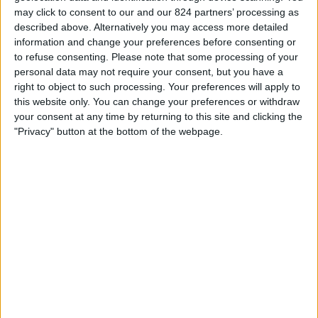
OP TELEVISIE IN NEDERLAND
may click to consent to our and our 824 partners’ processing as
described above. Alternatively you may access more detailed
Vanaf vandaag,
7-8-2026
, en sinds deze website begon met het
information and change your preferences before consenting or
verzamelen van statistische gegevens over wanneer en waar de
Voetbal
to refuse consenting.
Please note that some processing of your
wedstrijden van het
Defensor Sp.
team op televisie worden uitgezonden
personal data may not require your consent, but you have a
in
Nederland
, welke begon op
21-2-2026
, kunnen wij de volgende
right to object to such processing. Your preferences will apply to
informatie verstrekken:
this website only. You can change your preferences or withdraw
your consent at any time by returning to this site and clicking the
20
"Privacy" button at the bottom of the webpage.
Televisie-Uitzendingen
20 Gratis wedstrijden
100%
0 Paid gamesBetaalde wedstrijden
0%
LAATSTE GRATIS WEDSTRIJD
Defensor Sp. - Cerro CA
4-8-2026 Primera Division por Antel TV Internacional
Ranglijst op kanalen