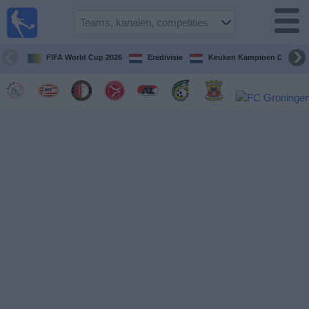
Voetbal
vandaag
op tv
FIFA World Cup 2026
Eredivisie
Keuken Kampioen Divisie
Gids Voetbal
TV
Voetbal
op
TV
Teams
Competities
TV-
kanalen
Nieuws