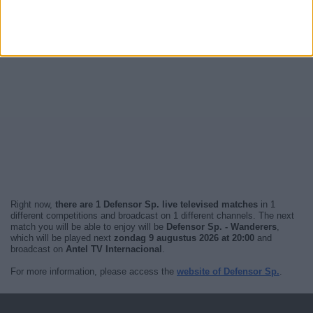
Right now,
there are 1 Defensor Sp. live televised matches
in 1
different competitions and broadcast on 1 different channels. The next
match you will be able to enjoy will be
Defensor Sp. - Wanderers
,
which will be played next
zondag 9 augustus 2026 at 20:00
and
broadcast on
Antel TV Internacional
.
For more information, please access the
website of Defensor Sp.
.