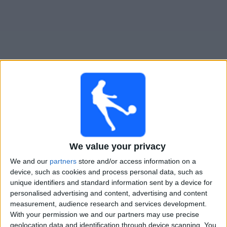
Gratis
Widget
Live Voetbal: Defensor Sp. Vandaag op TV
Zondag, 9-8-2026
20:00
Primera Division
We value your privacy
We and our
partners
store and/or access information on a
Defensor Sp.
device, such as cookies and process personal data, such as
Wanderers
unique identifiers and standard information sent by a device for
Antel TV Internacional
personalised advertising and content, advertising and content
measurement, audience research and services development.
With your permission we and our partners may use precise
STATISTIEKE GEGEVENS VAN HET DEFENSOR SP. TEAM
geolocation data and identification through device scanning. You