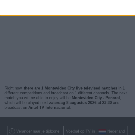
Right now,
there are 1 Montevideo City live televised matches
in 1
different competitions and broadcast on 1 different channels. The next
match you will be able to enjoy will be
Montevideo City - Penarol
,
which will be played next
zaterdag 8 augustus 2026 at 23:30
and
broadcast on
Antel TV Internacional
.
Verander naar je tijdzone
Voetbal op TV in
Nederland