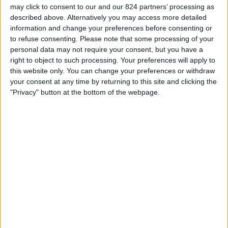
may click to consent to our and our 824 partners’ processing as
TEAM OP TELEVISIE IN NEDERLAND
described above. Alternatively you may access more detailed
Vanaf vandaag,
7-8-2026
, en sinds deze website begon met het
information and change your preferences before consenting or
verzamelen van statistische gegevens over wanneer en waar de
Voetbal
to refuse consenting.
Please note that some processing of your
wedstrijden van het
Montevideo City
team op televisie worden
personal data may not require your consent, but you have a
uitgezonden in
Nederland
, welke begon op
22-2-2026
, kunnen wij de
right to object to such processing. Your preferences will apply to
volgende informatie verstrekken:
this website only. You can change your preferences or withdraw
your consent at any time by returning to this site and clicking the
20
"Privacy" button at the bottom of the webpage.
Televisie-Uitzendingen
20 Gratis wedstrijden
100%
0 Paid gamesBetaalde wedstrijden
0%
LAATSTE GRATIS WEDSTRIJD
Montevideo City - Wanderers
1-8-2026 Primera Division por Antel TV Internacional
Ranglijst op kanalen