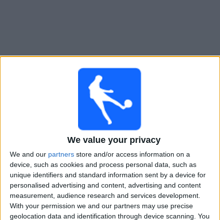
Gratis
Widget
Live Voetbal: Montevideo City Vandaag op TV
Voetbalwedstrijden today zaterdag, 8-8-2026
23:30
Primera Division
We value your privacy
We and our
partners
store and/or access information on a
Montevideo City
device, such as cookies and process personal data, such as
Penarol
unique identifiers and standard information sent by a device for
personalised advertising and content, advertising and content
Antel TV Internacional
measurement, audience research and services development.
With your permission we and our partners may use precise
geolocation data and identification through device scanning. You
STATISTIEKE GEGEVENS VAN HET MONTEVIDEO CITY