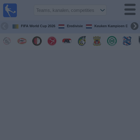
Voetbal
vandaag
op tv
FIFA World Cup 2026
Eredivisie
Keuken Kampioen Divisie
Gids Voetbal
TV
Voetbal
op
TV
Teams
Competities
TV-
kanalen
Nieuws