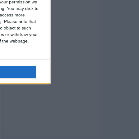
your permission we
ng. You may click to
y access more
g.
Please note that
o object to such
ces or withdraw your
 of the webpage.