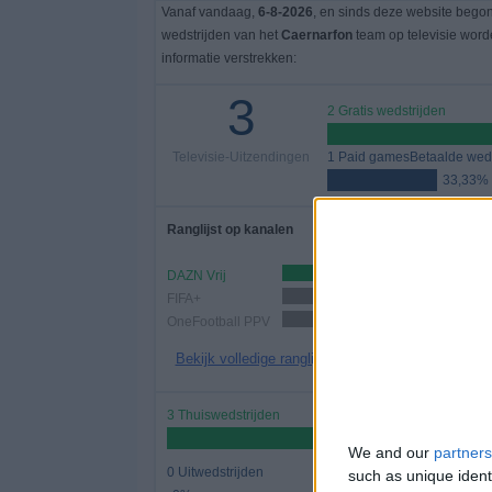
Vanaf vandaag,
6-8-2026
, en sinds deze website bego
wedstrijden van het
Caernarfon
team op televisie word
informatie verstrekken:
3
2 Gratis wedstrijden
Televisie-Uitzendingen
1 Paid gamesBetaalde weds
33,33%
Ranglijst op kanalen
DAZN Vrij
2 (66,67
FIFA+
2 (66,67
OneFootball PPV
1 (33,33%)
Bekijk volledige ranglijst
3 Thuiswedstrijden
We and our
partners
0 Uitwedstrijden
such as unique ident