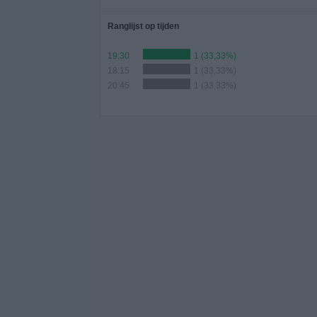
Ranglijst op tijden
19:30
1 (33,33%)
18:15
1 (33,33%)
20:45
1 (33,33%)