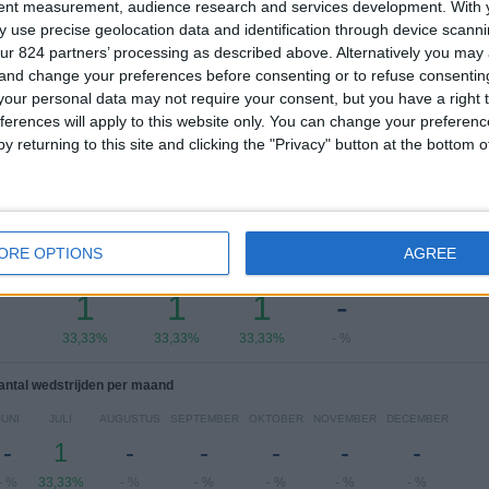
tent measurement, audience research and services development.
With 
FC
 use precise geolocation data and identification through device scanni
ur 824 partners’ processing as described above. Alternatively you ma
Ranglijst op competities
 and change your preferences before consenting or to refuse consentin
our personal data may not require your consent, but you have a right t
Cymru Premier
2 (66,67%)
ferences will apply to this website only. You can change your preferen
Conference League
1 (33,33%)
y returning to this site and clicking the "Privacy" button at the bottom
Bekijk volledige ranglijst
 wedstrijden per dag van de week
ORE OPTIONS
AGREE
DAG
DONDERDAG
VRIJDAG
ZATERDAG
ZONDAG
1
1
1
-
33,33%
33,33%
33,33%
- %
antal wedstrijden per maand
JUNI
JULI
AUGUSTUS
SEPTEMBER
OKTOBER
NOVEMBER
DECEMBER
-
1
-
-
-
-
-
- %
33,33%
- %
- %
- %
- %
- %