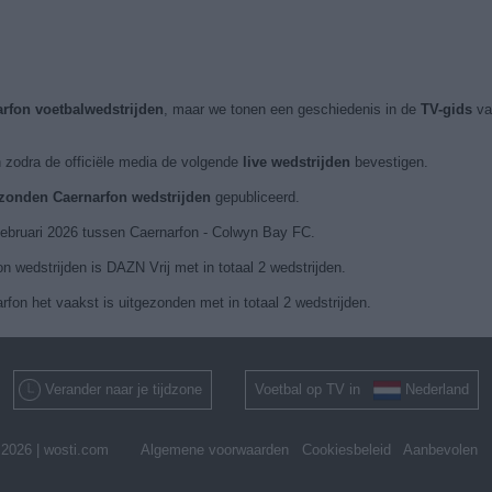
arfon voetbalwedstrijden
, maar we tonen een geschiedenis in de
TV-gids
va
 zodra de officiële media de volgende
live wedstrijden
bevestigen.
ezonden Caernarfon wedstrijden
gepubliceerd.
 februari 2026 tussen Caernarfon - Colwyn Bay FC.
 wedstrijden is DAZN Vrij met in totaal 2 wedstrijden.
fon het vaakst is uitgezonden met in totaal 2 wedstrijden.
Verander naar je tijdzone
Voetbal op TV in
Nederland
2026 |
wosti.com
Algemene voorwaarden
Cookiesbeleid
Aanbevolen