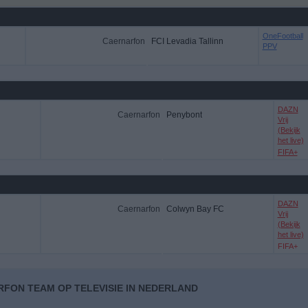
OneFootball
Caernarfon
FCI Levadia Tallinn
PPV
DAZN
Caernarfon
Penybont
Vrij
(Bekijk
het live)
FIFA+
DAZN
Caernarfon
Colwyn Bay FC
Vrij
(Bekijk
het live)
FIFA+
RFON TEAM OP TELEVISIE IN NEDERLAND