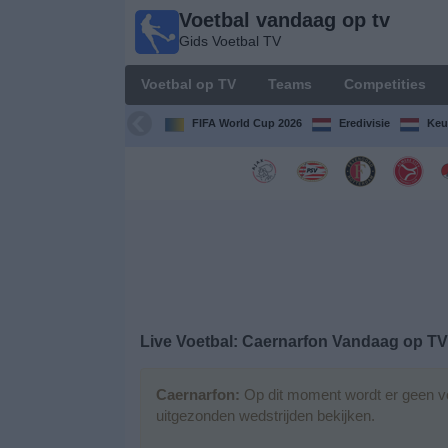
Voetbal vandaag op tv
Voetbal
Gids Voetbal TV
vandaag
op tv
Voetbal op TV
Teams
Competities
Gids Voetbal
TV
FIFA World Cup 2026
Eredivisie
Keu
Voetbal
op
TV
Teams
Competities
Live Voetbal: Caernarfon Vandaag op TV
TV-
kanalen
Caernarfon:
Op dit moment wordt er geen vo
uitgezonden wedstrijden bekijken.
Nieuws