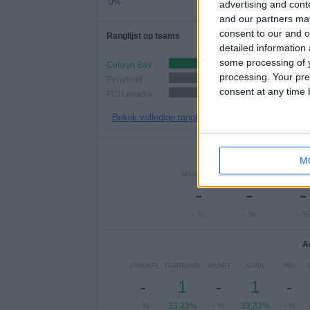
0%
advertising and con
and our partners may
consent to our and o
Ranglijst op teams
detailed information
some processing of y
Colwyn Bay FC
1 (33,33%)
processing. Your pre
Penybont
1 (33,33%)
consent at any time b
FCI Levadia Tallinn
1 (33,33%)
Bekijk volledige ranglijst
Aantal
M
MAANDAG
DINSDAG
WOENS
-
-
-
- %
- %
- %
A
JANUARI
FEBRUARI
MAART
APRIL
MEI
-
1
-
1
-
- %
33,33%
- %
33,33%
- %