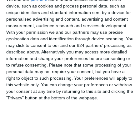
Atlètic Escaldes
device, such as cookies and process personal data, such as
Vaduz
unique identifiers and standard information sent by a device for
OneFootball PPV
personalised advertising and content, advertising and content
measurement, audience research and services development.
With your permission we and our partners may use precise
Donderdag, 23-7-2026
geolocation data and identification through device scanning. You
19:30
Conference League
may click to consent to our and our 824 partners’ processing as
2e kwalificatieronde
described above. Alternatively you may access more detailed
information and change your preferences before consenting or
Vaduz
to refuse consenting.
Please note that some processing of your
Atlètic Escaldes
personal data may not require your consent, but you have a
right to object to such processing. Your preferences will apply to
OneFootball PPV
this website only. You can change your preferences or withdraw
your consent at any time by returning to this site and clicking the
Donderdag, 9-7-2026
"Privacy" button at the bottom of the webpage.
16:00
Conference League
1st Qualifying Round
Atlètic Escaldes
FK Mornar Bar
OneFootball PPV