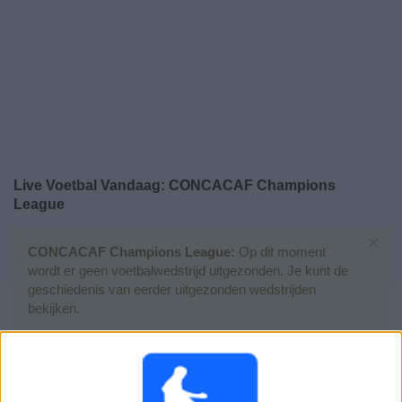
Gratis
Widget
Live Voetbal Vandaag: CONCACAF Champions
League
×
CONCACAF Champions League:
Op dit moment
wordt er geen voetbalwedstrijd uitgezonden. Je kunt de
geschiedenis van eerder uitgezonden wedstrijden
bekijken.
Zondag, 31-5-2026
02:00
CONCACAF Champions League