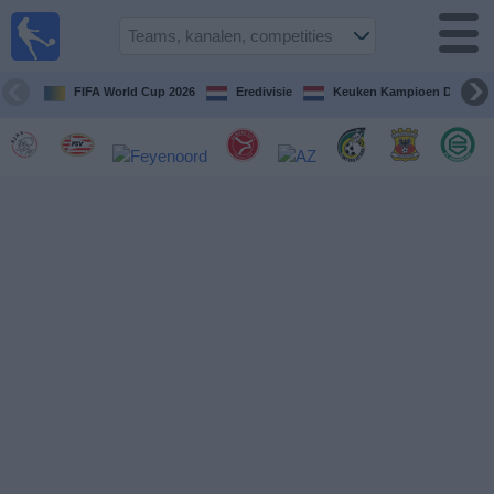
Voetbal
vandaag
op tv
FIFA World Cup 2026
Eredivisie
Keuken Kampioen Divisie
Gids Voetbal
TV
Voetbal
op
TV
Teams
Competities
TV-
kanalen
Nieuws