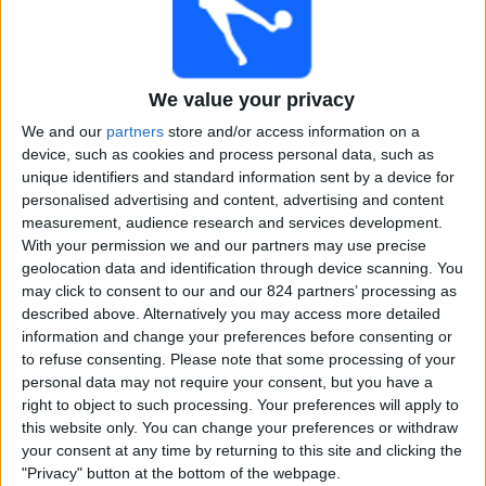
Toluca
Tigres UANL
CONCACAF YouTube
ESPN
ESPN 2
We value your privacy
We and our
partners
store and/or access information on a
Donderdag, 7-5-2026
device, such as cookies and process personal data, such as
03:30
CONCACAF Champions League
unique identifiers and standard information sent by a device for
Halve finales
personalised advertising and content, advertising and content
measurement, audience research and services development.
Toluca
With your permission we and our partners may use precise
Los Angeles FC
geolocation data and identification through device scanning. You
may click to consent to our and our 824 partners’ processing as
CONCACAF YouTube
described above. Alternatively you may access more detailed
information and change your preferences before consenting or
Woensdag, 6-5-2026
to refuse consenting.
Please note that some processing of your
personal data may not require your consent, but you have a
03:30
CONCACAF Champions League
right to object to such processing. Your preferences will apply to
Halve finales
this website only. You can change your preferences or withdraw
Tigres UANL
your consent at any time by returning to this site and clicking the
"Privacy" button at the bottom of the webpage.
Nashville SC