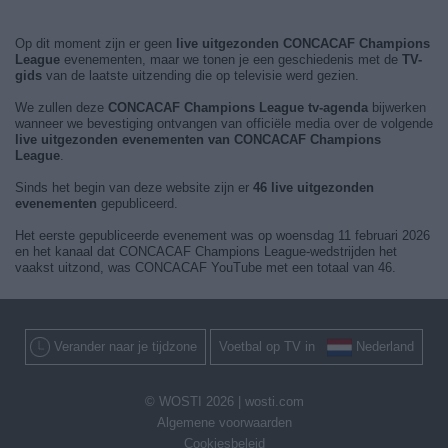
Op dit moment zijn er geen
live uitgezonden CONCACAF Champions
League
evenementen, maar we tonen je een geschiedenis met de
TV-
gids
van de laatste uitzending die op televisie werd gezien.
We zullen deze
CONCACAF Champions League tv-agenda
bijwerken
wanneer we bevestiging ontvangen van officiële media over de volgende
live uitgezonden evenementen van CONCACAF Champions
League
.
Sinds het begin van deze website zijn er
46 live uitgezonden
evenementen
gepubliceerd.
Het eerste gepubliceerde evenement was op woensdag 11 februari 2026
en het kanaal dat CONCACAF Champions League-wedstrijden het
vaakst uitzond, was CONCACAF YouTube met een totaal van 46.
Verander naar je tijdzone
Voetbal op TV in
Nederland
© WOSTI 2026 |
wosti.com
Algemene voorwaarden
Cookiesbeleid